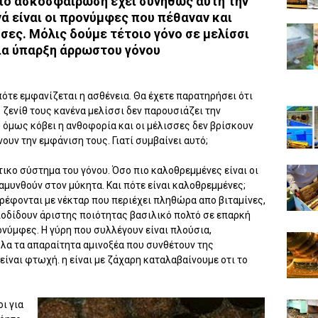
απο ασκοσφαίρωση έχει συνήθως αυτή την
νά είναι οι προνύμφες που πέθαναν και
σες. Μόλις δούμε τέτοιο γόνο σε μελίσσι
ια ύπαρξη άρρωστου γόνου
ότε εμφανίζεται η ασθένεια. Θα έχετε παρατηρήσει ότι
ο ζενίθ τους κανένα μελίσσι δεν παρουσιάζει την
ς όμως κόβει η ανθοφορία και οι μέλισσες δεν βρίσκουν
υν την εμφάνιση τους. Γιατί συμβαίνει αυτό;
τικο σύστημα του γόνου. Όσο πιο καλοθρεμμένες είναι οι
μυνθούν στον μύκητα. Και πότε είναι καλοθρεμμένες;
τρέφονται με νέκταρ που περιέχει πληθώρα απο βιταμίνες,
αποδίδουν άριστης ποιότητας βασιλικό πολτό σε επαρκή
ονύμφες. Η γύρη που συλλέγουν είναι πλούσια,
λα τα απαραίτητα αμινοξέα που συνθέτουν της
ίναι φτωχή. η είναι με ζάχαρη καταλαβαίνουμε οτι το
ι για