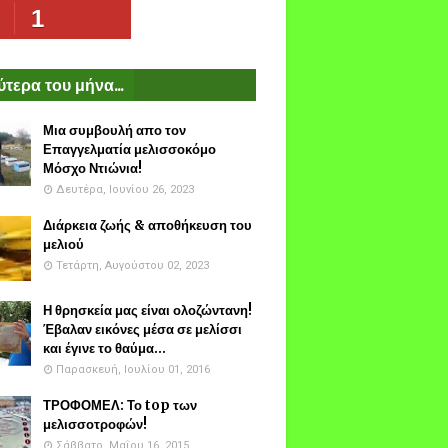
1
τερα του μήνα...
Μια συμβουλή απο τον
Επαγγελματία μελισσοκόμο
Μόσχο Ντιώνια!
Δευτέρα, Ιουνίου 26, 2023
Διάρκεια ζωής & αποθήκευση του
μελιού
Τετάρτη, Αυγούστου 02, 2023
Η θρησκεία μας είναι ολοζώντανη!
Έβαλαν εικόνες μέσα σε μελίσσι
και έγινε το θαύμα...
Παρασκευή, Ιουλίου 01, 2016
ΤΡΟΦΟΜΕΛ: Το top των
μελισσοτροφών!
Σάββατο, Μαΐου 16, 2015