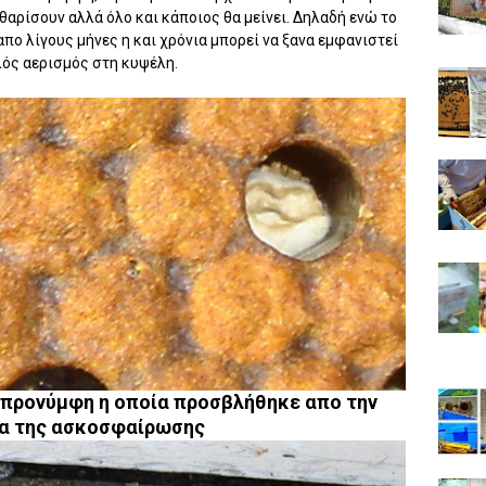
θαρίσουν αλλά όλο και κάποιος θα μείνει. Δηλαδή ενώ το
πο λίγους μήνες η και χρόνια μπορεί να ξανα εμφανιστεί
λός αερισμός στη κυψέλη.
 προνύμφη η οποία προσβλήθηκε απο την
α της ασκοσφαίρωσης