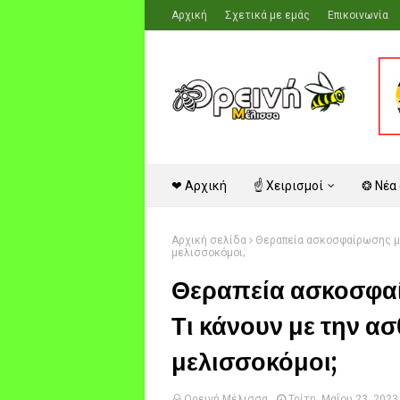
Αρχική
Σχετικά με εμάς
Επικοινωνία
❤ Αρχική
☝ Χειρισμοί
❂ Νέα
Αρχική σελίδα
Θεραπεία ασκοσφαίρωσης με 
μελισσοκόμοι;
Θεραπεία ασκοσφαί
Τι κάνουν με την ασ
μελισσοκόμοι;
Ορεινή Μέλισσα
Τρίτη, Μαΐου 23, 2023