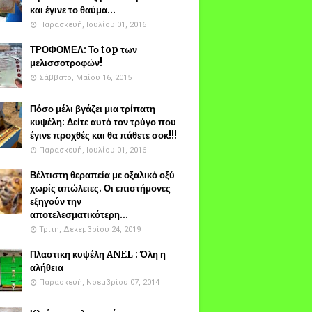
και έγινε το θαύμα...
Παρασκευή, Ιουλίου 01, 2016
ΤΡΟΦΟΜΕΛ: Το top των
μελισσοτροφών!
Σάββατο, Μαΐου 16, 2015
Πόσο μέλι βγάζει μια τρίπατη
κυψέλη: Δείτε αυτό τον τρύγο που
έγινε προχθές και θα πάθετε σοκ!!!
Παρασκευή, Ιουλίου 01, 2016
Βέλτιστη θεραπεία με οξαλικό οξύ
χωρίς απώλειες. Οι επιστήμονες
εξηγούν την
αποτελεσματικότερη...
Τρίτη, Δεκεμβρίου 24, 2019
Πλαστικη κυψέλη ANEL : Όλη η
αλήθεια
Παρασκευή, Νοεμβρίου 07, 2014