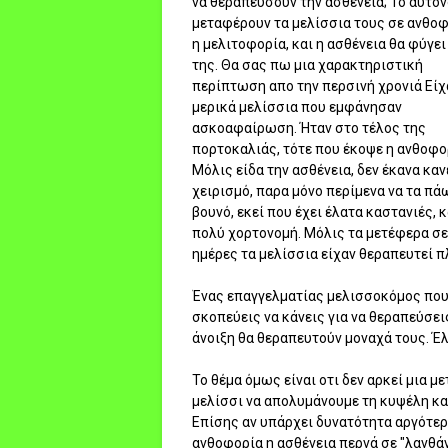
να θεραπεύσουν την ασθένεια; Το αυτον
μεταφέρουν τα μελίσσια τους σε ανθο
η μελιτοφορία, και η ασθένεια θα φύγει
της. Θα σας πω μια χαρακτηριστική
περίπτωση απο την περσινή χρονιά Είχ
μερικά μελίσσια που εμφάνησαν
ασκοαφαίρωση. Ήταν στο τέλος της
πορτοκαλιάς, τότε που έκοψε η ανθοφο
Μόλις είδα την ασθένεια, δεν έκανα καν
χειρισμό, παρα μόνο περίμενα να τα πά
βουνό, εκεί που έχει έλατα καστανιές, κ
πολύ χορτονομή. Μόλις τα μετέφερα σε
ημέρες τα μελίσσια είχαν θεραπευτεί π
Ένας επαγγελματίας μελισσοκόμος που
σκοπεύεις να κάνεις για να θεραπεύσεις
άνοιξη θα θεραπευτούν μοναχά τους. Έλα
Το θέμα όμως είναι οτι δεν αρκεί μια 
μελίσσι να απολυμάνουμε τη κυψέλη και
Επίσης αν υπάρχει δυνατότητα αργότερα
ανθοφορία η ασθένεια περνά σε "λανθ