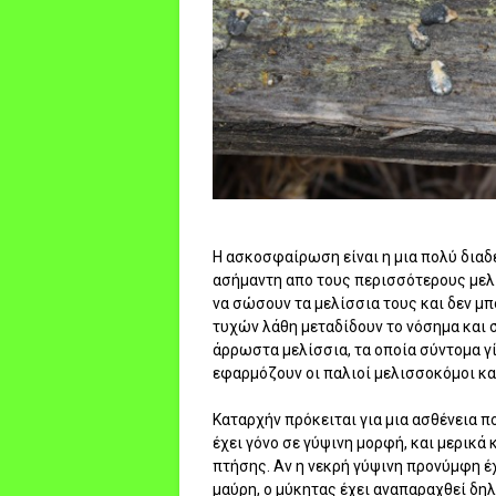
Η ασκοσφαίρωση είναι η μια πολύ διαδ
ασήμαντη απο τους περισσότερους μελ
να σώσουν τα μελίσσια τους και δεν μ
τυχών λάθη μεταδίδουν το νόσημα και 
άρρωστα μελίσσια, τα οποία σύντομα γ
εφαρμόζουν οι παλιοί μελισσοκόμοι κα
Καταρχήν πρόκειται για μια ασθένεια 
έχει γόνο σε γύψινη μορφή, και μερικά 
πτήσης. Αν η νεκρή γύψινη προνύμφη έχ
μαύρη, ο μύκητας έχει αναπαραχθεί δη