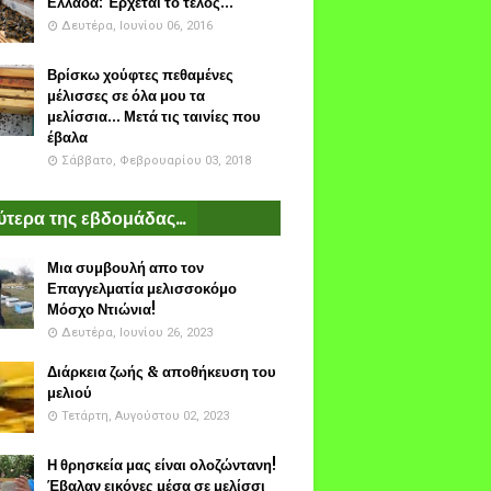
Ελλάδα: Έρχεται το τέλος...
Δευτέρα, Ιουνίου 06, 2016
Βρίσκω χούφτες πεθαμένες
μέλισσες σε όλα μου τα
μελίσσια... Μετά τις ταινίες που
έβαλα
Σάββατο, Φεβρουαρίου 03, 2018
τερα της εβδομάδας...
Μια συμβουλή απο τον
Επαγγελματία μελισσοκόμο
Μόσχο Ντιώνια!
Δευτέρα, Ιουνίου 26, 2023
Διάρκεια ζωής & αποθήκευση του
μελιού
Τετάρτη, Αυγούστου 02, 2023
Η θρησκεία μας είναι ολοζώντανη!
Έβαλαν εικόνες μέσα σε μελίσσι