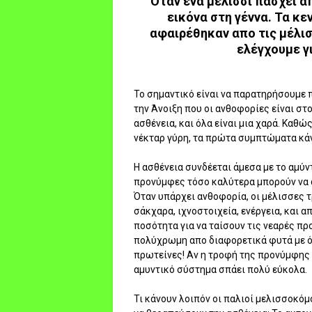
Όταν ένα μελίσσι πάσχει 
εικόνα στη γέννα. Τα κε
αφαιρέθηκαν απο τις μέλισ
ελέγχουμε γ
Το σημαντικό είναι να παρατηρήσουμε π
την Άνοιξη που οι ανθοφορίες είναι στ
ασθένεια, και όλα είναι μια χαρά. Καθώ
νέκταρ γύρη, τα πρώτα συμπτώματα κάνο
Η ασθένεια συνδέεται άμεσα με το αμύν
προνύμφες τόσο καλύτερα μπορούν να α
Όταν υπάρχει ανθοφορία, οι μέλισσες 
σάκχαρα, ιχνοστοιχεία, ενέργεια, και 
ποσότητα για να ταίσουν τις νεαρές πρ
πολύχρωμη απο διαφορετικά φυτά με ό
πρωτείνες! Αν η τροφή της προνύμφης ε
αμυντικό σύστημα σπάει πολύ εύκολα.
Τι κάνουν λοιπόν οι παλιοί μελισσοκόμο