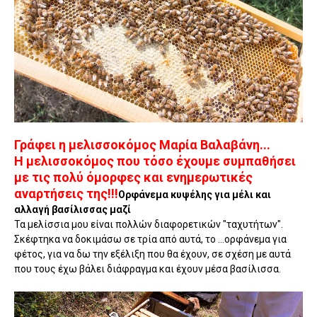
Γράφει η μελισσοκόμος Μαρία Βαλαβάνη...
Η μελισσοκόμος που τόσο έχουμε συμπαθήσει
με τις πολύ όμορφες και ενημερωτικές
αναρτήσεις της!!!
Ορφάνεμα κυψέλης για μέλι και
αλλαγή βασίλισσας μαζί
Τα μελίσσια μου είναι πολλών διαφορετικών "ταχυτήτων".
Σκέφτηκα να δοκιμάσω σε τρία από αυτά, το ...ορφάνεμα για
φέτος, για να δω την εξέλιξη που θα έχουν, σε σχέση με αυτά
που τους έχω βάλει διάφραγμα και έχουν μέσα βασίλισσα.