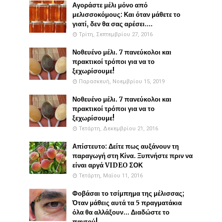
Αγοράστε μέλι μόνο από
μελισσοκόμους: Και όταν μάθετε το
γιατί, δεν θα σας αρέσει....
Τρίτη, Σεπτεμβρίου 27, 2016
Νοθευένο μέλι. 7 πανεύκολοι και
πρακτικοί τρόποι για να το
ξεχωρίσουμε!
Παρασκευή, Νοεμβρίου 15, 2019
Νοθευένο μέλι. 7 πανεύκολοι και
πρακτικοί τρόποι για να το
ξεχωρίσουμε!
Τετάρτη, Δεκεμβρίου 21, 2016
Απίστευτο: Δείτε πως αυξάνουν τη
παραγωγή στη Κίνα. Ξυπνήστε πριν να
είναι αργά VIDEO ΣΟΚ
Τετάρτη, Μαΐου 11, 2016
Φοβάσαι το τσίμπημα της μέλισσας;
Όταν μάθεις αυτά τα 5 πραγματάκια
όλα θα αλλάξουν... Διαδώστε το
παντού!