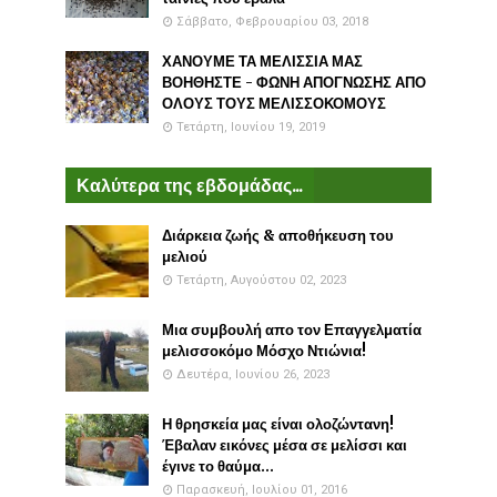
Σάββατο, Φεβρουαρίου 03, 2018
ΧΑΝΟΥΜΕ ΤΑ ΜΕΛΙΣΣΙΑ ΜΑΣ
ΒΟΗΘΗΣΤΕ - ΦΩΝΗ ΑΠΟΓΝΩΣΗΣ ΑΠΟ
ΟΛΟΥΣ ΤΟΥΣ ΜΕΛΙΣΣΟΚΟΜΟΥΣ
Τετάρτη, Ιουνίου 19, 2019
Καλύτερα της εβδομάδας...
Διάρκεια ζωής & αποθήκευση του
μελιού
Τετάρτη, Αυγούστου 02, 2023
Μια συμβουλή απο τον Επαγγελματία
μελισσοκόμο Μόσχο Ντιώνια!
Δευτέρα, Ιουνίου 26, 2023
Η θρησκεία μας είναι ολοζώντανη!
Έβαλαν εικόνες μέσα σε μελίσσι και
έγινε το θαύμα...
Παρασκευή, Ιουλίου 01, 2016