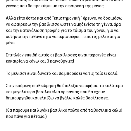
γέννας που θα προκύψει με την αφαίρεση της μάνας.
Αλλά είπα έστω και από "επιστημονική " έρευνα, να δοκιμάσω
να αφαιρέσω την βασίλισσα ώστε να μηδενίσω τη γέννα, άρα
και την κατανάλωση τροφής για το τάισμα του γόνου, για να
αυξήσω την πιθανότητα να περισσέψει ...τίποτις μέλι και για
μένα.
Επιπλέον επειδή αυτές οι βασίλισσες είναι περσινές είναι
ευκαιρία να κάνω και 3 καινούργιες!
Το μελίσσι είναι δυνατό και θα μπορέσει να τις ταΐσει καλά.
Στην επόμενη επιθεώρηση θα διαλέξω να αφήσω τα καλύτερα
και μεγαλύτερα βασιλοκέλια ορφάνιας που θα έχουν
δημιουργηθεί και ελπίζω να βγάλω καλές βασίλισσες.
(θα πάρουμε και λιγάκι βασιλικό πολτό από τα βασιλικά κελιά
που πάνε για πέταμα )