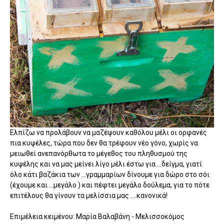
Ελπίζω να προλάβουν να μαζέψουν καθόλου μέλι οι ορφανές
πια κυψέλες, τώρα που δεν θα τρέφουν νέο γόνο, χωρίς να
μειωθεί ανεπανόρθωτα το μέγεθος του πληθυσμού της
κυψέλης και να μας μείνει λίγο μέλι έστω για ...δείγμα, γιατί
όλο κάτι βαζάκια των ...γραμμαρίων δίνουμε για δώρο στο σόι
(έχουμε και ...μεγάλο ) και πέφτει μεγάλο δούλεμα, για το πότε
επιτέλους θα γίνουν τα μελίσσια μας ....κανονικά!
Επιμέλεια κειμένου: Μαρία Βαλαβάνη - Μελισσοκόμος