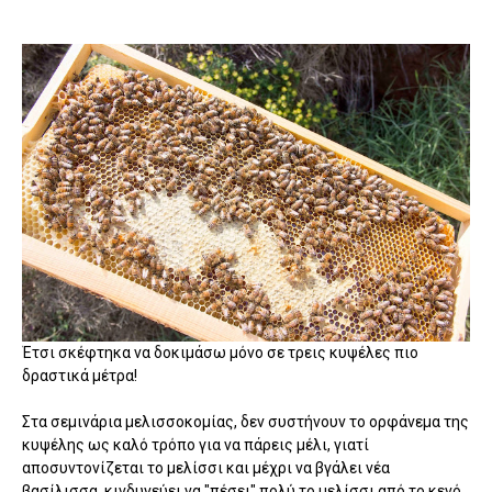
Έτσι σκέφτηκα να δοκιμάσω μόνο σε τρεις κυψέλες πιο
δραστικά μέτρα!
Στα σεμινάρια μελισσοκομίας, δεν συστήνουν το ορφάνεμα της
κυψέλης ως καλό τρόπο για να πάρεις μέλι, γιατί
αποσυντονίζεται το μελίσσι και μέχρι να βγάλει νέα
βασίλισσα, κινδυνεύει να "πέσει" πολύ το μελίσσι από το κενό