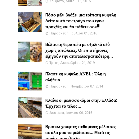
Σάββατο, Μαΐου 16, 2015
Πόσο μέλι βγάζει μια τρίπατη κυψέλη:
Δείτε αυτό τον τρύγο που έγινε
προχθές και θα πάθετε σοκ!!!
Παρασκευή, Ιουλίου 01, 2016
Βέλτιστη θεραπεία με οξαλικό οξύ
χωρίς απώλειες. Οι επιστήμονες
εξηγούν την αποτελεσματικότερη...
Τρίτη, Δεκεμβρίου 24, 2019
Πλαστικη κυψέλη ANEL : Όλη η
αλήθεια
Παρασκευή, Νοεμβρίου 07, 2014
Κλαίνε οι μελισσοκόμοι στην Ελλάδα:
Έρχεται το τέλος...
Δευτέρα, Ιουνίου 06, 2016
Βρίσκω χούφτες πεθαμένες μέλισσες
σε όλα μου τα μελίσσια... Μετά τις
ταινίες που έβαλα