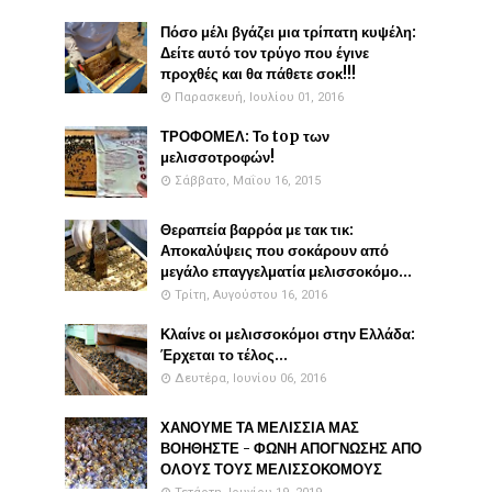
Πόσο μέλι βγάζει μια τρίπατη κυψέλη:
Δείτε αυτό τον τρύγο που έγινε
προχθές και θα πάθετε σοκ!!!
Παρασκευή, Ιουλίου 01, 2016
ΤΡΟΦΟΜΕΛ: Το top των
μελισσοτροφών!
Σάββατο, Μαΐου 16, 2015
Θεραπεία βαρρόα με τακ τικ:
Αποκαλύψεις που σοκάρουν από
μεγάλο επαγγελματία μελισσοκόμο...
Τρίτη, Αυγούστου 16, 2016
Κλαίνε οι μελισσοκόμοι στην Ελλάδα:
Έρχεται το τέλος...
Δευτέρα, Ιουνίου 06, 2016
ΧΑΝΟΥΜΕ ΤΑ ΜΕΛΙΣΣΙΑ ΜΑΣ
ΒΟΗΘΗΣΤΕ - ΦΩΝΗ ΑΠΟΓΝΩΣΗΣ ΑΠΟ
ΟΛΟΥΣ ΤΟΥΣ ΜΕΛΙΣΣΟΚΟΜΟΥΣ