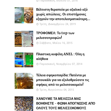
Παρασκευή, Ιουλίου 01, 2016
Βέλτιστη θεραπεία με οξαλικό οξύ
χωρίς απώλειες. Οι επιστήμονες
εξηγούν την αποτελεσματικότερη...
Τρίτη, Δεκεμβρίου 24, 2019
ΤΡΟΦΟΜΕΛ: Το top των
μελισσοτροφών!
Σάββατο, Μαΐου 16, 2015
Πλαστικη κυψέλη ANEL : Όλη η
αλήθεια
Παρασκευή, Νοεμβρίου 07, 2014
Τέλεια σφηκοπαγίδα: Πατέντα με
μπουκάλι για να εξολοθρεύσετε τις
σφήκες από το μελισσοκομείο!
Τρίτη, Αυγούστου 04, 2015
ΧΑΝΟΥΜΕ ΤΑ ΜΕΛΙΣΣΙΑ ΜΑΣ
ΒΟΗΘΗΣΤΕ - ΦΩΝΗ ΑΠΟΓΝΩΣΗΣ ΑΠΟ
ΟΛΟΥΣ ΤΟΥΣ ΜΕΛΙΣΣΟΚΟΜΟΥΣ