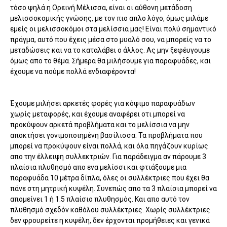
τόσο ψηλά η Ορεινή Μέλισσα, είναι οι αύθονη μετάδοση
μελισσοκομικής γνώσης, με τον πιο απλο λόγο, όμως μιλάμε
εμείς οι μελισσοκόμοι στα μελίσσια μας! Είναι πολύ σημαντικό
πράγμα, αυτό που έχεις μέσα στο μυαλό σου, να μπορείς να το
μεταδώσεις και να το καταλάβει ο άλλος. Ας μην ξεφέυγουμε
όμως απο το θέμα. Σήμερα θα μιλήσουμε για παραφυάδες, και
έχουμε να πούμε πολλά ενδιαφέροντα!
Έχουμε μιλήσει αρκετές φορές για κόψιμο παραφυάδων
χωρίς μεταφορές, και έχουμε αναφέρει οτι μπορεί να
προκύψουν αρκετά προβλήματα και το μελίσσια να μην
αποκτήσει γονιμοποιημένη βασίλισσα. Τα προβλήματα που
μπορεί να προκύψουν είναι πολλά, και όλα πηγάζουν κυρίως
απο την έλλειψη συλλεκτριών. Για παράδειγμα αν πάρουμε 3
πλαίσια πλυθησμό απο ενα μελίσσι και φτιάξουμε μια
παραφυάδα 10 μέτρα δίπλα, όλες οι συλλέκτριες που έχει θα
πάνε στη μητρική κυψέλη. Συνεπώς απο τα 3 πλαίσια μπορεί να
απομείνει 1 ή 1.5 πλαίσιο πλυθησμός. Και απο αυτό τον
πλυθησμό σχεδόν καθόλου συλλέκτριες. Χωρίς συλλέκτριες
δεν φρουρείτε η κυψέλη, δεν έρχονται προμήθειες και γενικά