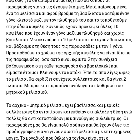
κυψέλες (10 σε αριθμό και αυτές) που θα κοπούν οι
παραφυάδες για να τις έχουμε έτοιμες. Μετά παίρνουμε ένα
ένα τα μελίσσια και αφού βρούμε τη βασίλισσα κρατάμε έναν
γόνο κλειστό μαζί με τον πλυθησμό του και το τοποθετούμε
στην άδεια κυψέλη. Συνεπώς έχουν προκείψει άλλες 10
κυψέλες που έχουν έναν γόνο μαζί με πλυθησμό και χωρίς
βασίλισσα. Μετακινούμε τα 10 μελίσσια που έχουν βασιλισσα,
και βάζουμε στη θέση τους τις παραφυάδες με τον 1 γόνο.
Προσπαθούμε το χρώμα της αρχικής κυψέλης να είναι ίδιο με
τις παραφυάδας, όσο αυτό είναι εφικτό. Στην συνέχεια
βάζουμε μέσα στη κάθε παραφυάδα ένα βασιλοκελί και
είμαστε έτοιμοι. Κλείνουμε το καπάκι. Έπειτα απο λίγες ώρες
το μελίσσι θα κερδίζει συνέχεια συλλέκτριες και θα γίνει 2
πλαίσια. Μπορεί και παραπάνω ανάλογα το πλυθησμό του
μητρικού μελισσιού.
Το αρχικό - μητρικό μελίσσι, έχει βασίλισσα και μερικές
συλλέκτριες θα εντοπίσουν κατευθείαν οτι άλλαξε η θέση ενώ
πολλές θα αντικατασταθούν με καινούργιες συλλέκτριες. Οι
παραφυάδες μας θα είναι πολύ σούπερ και θα έχουν όλες τις
προδιαγραφές για να γίνουν σωστά μελίσσια με επιτυχημένες
μάνες. Το μοναδικό που θέλω να τονίσω είναι οτι ο