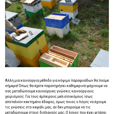
Άλλη μια καινούργια μέθοδο για κόψιμο παραφυάδων θα πούμε
σήμερα! Όπως θα έχετε παρατηρήσει καθημερινά ψάχνουμε να
σας μεταδώσουμε καινούργιες γνώσεις καινούργιους
χειρισμούς. Για τους έμπειρους μελισσοκόμους ίσως
αποτελούν κεκτημένο έδαφος, όμως ποιος ο λόγος να έχουμε
τις γνώσεις στο κεφάλι μας, αν δεν μπορούμε να τις
μεταδώσουμε στους διπλανούς μας; Ο λόγος που έχει φτάσει