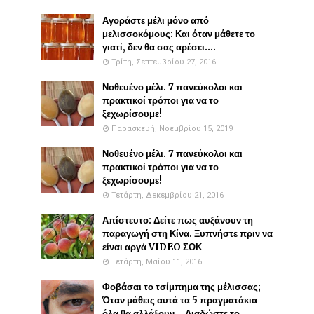
Αγοράστε μέλι μόνο από
μελισσοκόμους: Και όταν μάθετε το
γιατί, δεν θα σας αρέσει....
Τρίτη, Σεπτεμβρίου 27, 2016
Νοθευένο μέλι. 7 πανεύκολοι και
πρακτικοί τρόποι για να το
ξεχωρίσουμε!
Παρασκευή, Νοεμβρίου 15, 2019
Νοθευένο μέλι. 7 πανεύκολοι και
πρακτικοί τρόποι για να το
ξεχωρίσουμε!
Τετάρτη, Δεκεμβρίου 21, 2016
Απίστευτο: Δείτε πως αυξάνουν τη
παραγωγή στη Κίνα. Ξυπνήστε πριν να
είναι αργά VIDEO ΣΟΚ
Τετάρτη, Μαΐου 11, 2016
Φοβάσαι το τσίμπημα της μέλισσας;
Όταν μάθεις αυτά τα 5 πραγματάκια
όλα θα αλλάξουν... Διαδώστε το