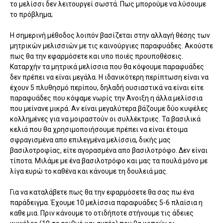
το μελίσσι δεν λειτουργεί σωστά. Πως μπορούμε να λύσουμε
το πρόβλημα;
Η σημερινή μέθοδος λοιπόν βασίζεται στην αλλαγή θέσης των
μητρικών μελισσιών με τις καινούργιες παραφυάδες. Ακούστε
πως θα την εφαρμόσετε και υπο ποιές προυποθέσεις.
Καταρχήν τα μητρικά μελίσσια που θα κόψουμε παραφυάδες
δεν πρέπει να είναι μεγάλα. Η ιδανικότερη περίπτωση είναι να
έχουν 5 πλυθησμό περίπου, δηλαδή ουσιαστικά να είναι είτε
παραφυάδες που κόψαμε νωρίς την Άνοιξη η άλλα μελίσσια
που μείνανε μικρά. Αν είναι μεγαλύτερα βάζουμε δύο κυψέλες
κολλημένες για να μοιραστούν οι συλλέκτριες. Τα βασιλικά
κελιά που θα χρησιμοποιήσουμε πρέπει να είναι έτοιμα
σφραγισμένα απο επιλεγμένα μελίσσια, δικής μας
βασιλοτροφίας, είτε αγορασμένα απο βασιλοτρόφο. Δεν είναι
τίποτα. Μιλάμε με ένα βασιλοτρόφο και μας τα πουλά μόνο με
λίγα ευρώ το καθένα και κάνουμε τη δουλειά μας.
Για να καταλάβετε πως θα την εφαρμόσετε θα σας πω ένα
παράδειγμα. Έχουμε 10 μελίσσια παραφυάδες 5-6 πλαίσια η
καθε μια. Πριν κάνουμε το οτιδήποτε στήνουμε τις άδειες