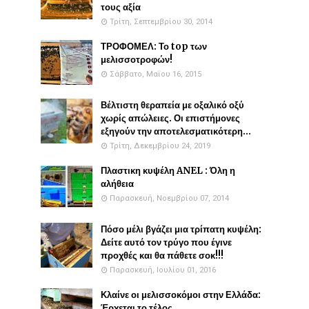
τους αξία
Τρίτη, Σεπτεμβρίου 30, 2014
ΤΡΟΦΟΜΕΛ: Το top των
μελισσοτροφών!
Σάββατο, Μαΐου 16, 2015
Βέλτιστη θεραπεία με οξαλικό οξύ
χωρίς απώλειες. Οι επιστήμονες
εξηγούν την αποτελεσματικότερη...
Τρίτη, Δεκεμβρίου 24, 2019
Πλαστικη κυψέλη ANEL : Όλη η
αλήθεια
Παρασκευή, Νοεμβρίου 07, 2014
Πόσο μέλι βγάζει μια τρίπατη κυψέλη:
Δείτε αυτό τον τρύγο που έγινε
προχθές και θα πάθετε σοκ!!!
Παρασκευή, Ιουλίου 01, 2016
Κλαίνε οι μελισσοκόμοι στην Ελλάδα:
Έρχεται το τέλος...