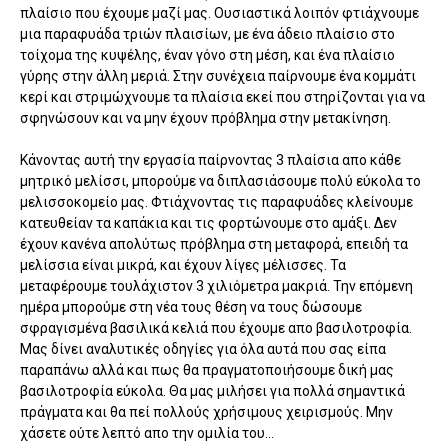
πλαίσιο που έχουμε μαζί μας. Ουσιαστικά λοιπόν φτιάχνουμε
μια παραφυάδα τριών πλαισίων, με ένα άδειο πλαίσιο στο
τοίχομα της κυψέλης, έναν γόνο στη μέση, και ένα πλαίσιο
γύρης στην άλλη μεριά. Στην συνέχεια παίρνουμε ένα κομμάτι
κερί και στριμώχνουμε τα πλαίσια εκεί που στηρίζονται για να
σφηνώσουν και να μην έχουν πρόβλημα στην μετακίνηση.
Κάνοντας αυτή την εργασία παίρνοντας 3 πλαίσια απο κάθε
μητρικό μελίσσι, μπορούμε να διπλασιάσουμε πολύ εύκολα το
μελισσοκομείο μας. Φτιάχνοντας τις παραφυάδες κλείνουμε
κατευθείαν τα καπάκια και τις φορτώνουμε στο αμάξι. Δεν
έχουν κανένα απολύτως πρόβλημα στη μεταφορά, επειδή τα
μελίσσια είναι μικρά, και έχουν λίγες μέλισσες. Τα
μεταφέρουμε τουλάχιστον 3 χιλιόμετρα μακριά. Την επόμενη
ημέρα μπορούμε στη νέα τους θέση να τους δώσουμε
σφραγισμένα βασιλικά κελιά που έχουμε απο βασιλοτροφία.
Μας δίνει αναλυτικές οδηγίες για όλα αυτά που σας είπα
παραπάνω αλλά και πως θα πραγματοποιήσουμε δική μας
βασιλοτροφία εύκολα. Θα μας μιλήσει για πολλά σημαντικά
πράγματα και θα πεί πολλούς χρήσιμους χειρισμούς. Μην
χάσετε ούτε λεπτό απο την ομιλία του...