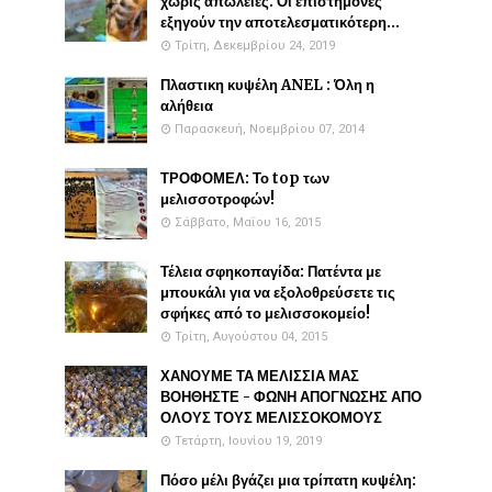
χωρίς απώλειες. Οι επιστήμονες
εξηγούν την αποτελεσματικότερη...
Τρίτη, Δεκεμβρίου 24, 2019
Πλαστικη κυψέλη ANEL : Όλη η
αλήθεια
Παρασκευή, Νοεμβρίου 07, 2014
ΤΡΟΦΟΜΕΛ: Το top των
μελισσοτροφών!
Σάββατο, Μαΐου 16, 2015
Τέλεια σφηκοπαγίδα: Πατέντα με
μπουκάλι για να εξολοθρεύσετε τις
σφήκες από το μελισσοκομείο!
Τρίτη, Αυγούστου 04, 2015
ΧΑΝΟΥΜΕ ΤΑ ΜΕΛΙΣΣΙΑ ΜΑΣ
ΒΟΗΘΗΣΤΕ - ΦΩΝΗ ΑΠΟΓΝΩΣΗΣ ΑΠΟ
ΟΛΟΥΣ ΤΟΥΣ ΜΕΛΙΣΣΟΚΟΜΟΥΣ
Τετάρτη, Ιουνίου 19, 2019
Πόσο μέλι βγάζει μια τρίπατη κυψέλη: