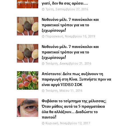
γιατί, δεν θα σας αρέσει....
Τρίτη, Σεπτεμβρίου 27, 2016
Νοθευένο μέλι. 7 πανεύκολοι και
πρακτικοί τρόποι για να το
ξεχωρίσουμε!
Παρασκευή, Νοεμβρίου 15, 2019
Νοθευένο μέλι. 7 πανεύκολοι και
πρακτικοί τρόποι για να το
ξεχωρίσουμε!
Τετάρτη, Δεκεμβρίου 21, 2016
Απίστευτο: Δείτε πως αυξάνουν τη
παραγωγή στη Κίνα. Ξυπνήστε πριν να
είναι αργά VIDEO ΣΟΚ
Τετάρτη, Μαΐου 11, 2016
Φοβάσαι το τσίμπημα της μέλισσας;
Όταν μάθεις αυτά τα 5 πραγματάκια
όλα θα αλλάξουν... Διαδώστε το
παντού!
Κυριακή, Νοεμβρίου 12, 2017