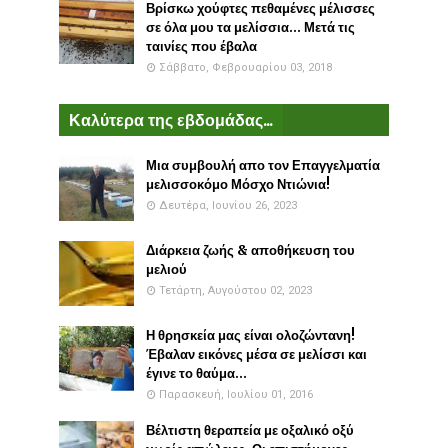
Βρίσκω χούφτες πεθαμένες μέλισσες
σε όλα μου τα μελίσσια... Μετά τις
ταινίες που έβαλα
Σάββατο, Φεβρουαρίου 03, 2018
Καλύτερα της εβδομάδας...
Μια συμβουλή απο τον Επαγγελματία
μελισσοκόμο Μόσχο Ντιώνια!
Δευτέρα, Ιουνίου 26, 2023
Διάρκεια ζωής & αποθήκευση του
μελιού
Τετάρτη, Αυγούστου 02, 2023
Η θρησκεία μας είναι ολοζώντανη!
Έβαλαν εικόνες μέσα σε μελίσσι και
έγινε το θαύμα...
Παρασκευή, Ιουλίου 01, 2016
Βέλτιστη θεραπεία με οξαλικό οξύ