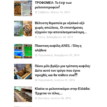
ΤΡΟΦΟΜΕΛ: Το top των
μελισσοτροφών!
Σάββατο, Μαΐου 16, 2015
Βέλτιστη θεραπεία με οξαλικό οξύ
χωρίς απώλειες. Οι επιστήμονες
εξηγούν την αποτελεσματικότερη...
Τρίτη, Δεκεμβρίου 24, 2019
Πλαστικη κυψέλη ANEL : Όλη η
αλήθεια
Παρασκευή, Νοεμβρίου 07, 2014
Πόσο μέλι βγάζει μια τρίπατη κυψέλη:
Δείτε αυτό τον τρύγο που έγινε
προχθές και θα πάθετε σοκ!!!
Παρασκευή, Ιουλίου 01, 2016
Κλαίνε οι μελισσοκόμοι στην Ελλάδα:
Έρχεται το τέλος...
Δευτέρα, Ιουνίου 06, 2016