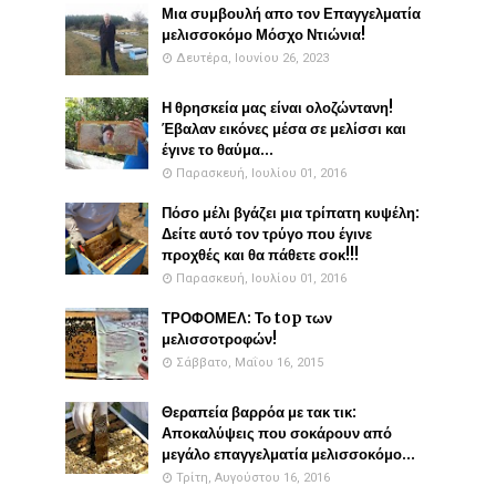
Μια συμβουλή απο τον Επαγγελματία
μελισσοκόμο Μόσχο Ντιώνια!
Δευτέρα, Ιουνίου 26, 2023
Η θρησκεία μας είναι ολοζώντανη!
Έβαλαν εικόνες μέσα σε μελίσσι και
έγινε το θαύμα...
Παρασκευή, Ιουλίου 01, 2016
Πόσο μέλι βγάζει μια τρίπατη κυψέλη:
Δείτε αυτό τον τρύγο που έγινε
προχθές και θα πάθετε σοκ!!!
Παρασκευή, Ιουλίου 01, 2016
ΤΡΟΦΟΜΕΛ: Το top των
μελισσοτροφών!
Σάββατο, Μαΐου 16, 2015
Θεραπεία βαρρόα με τακ τικ:
Αποκαλύψεις που σοκάρουν από
μεγάλο επαγγελματία μελισσοκόμο...
Τρίτη, Αυγούστου 16, 2016