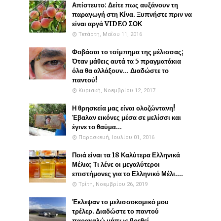
Απίστευτο: Δείτε πως αυξάνουν τη
παραγωγή στη Κίνα. Ξυπνήστε πριν να
είναι αργά VIDEO ΣΟΚ
Τετάρτη, Μαΐου 11, 2016
Φοβάσαι το τσίμπημα της μέλισσας;
Όταν μάθεις αυτά τα 5 πραγματάκια
όλα θα αλλάξουν... Διαδώστε το
παντού!
Κυριακή, Νοεμβρίου 12, 2017
Η θρησκεία μας είναι ολοζώντανη!
Έβαλαν εικόνες μέσα σε μελίσσι και
έγινε το θαύμα...
Παρασκευή, Ιουλίου 01, 2016
Ποιά είναι τα 18 Καλύτερα Ελληνικά
Μέλια; Τι λένε οι μεγαλύτεροι
επιστήμονες για το Ελληνικό Μέλι....
Τρίτη, Νοεμβρίου 26, 2019
Έκλεψαν το μελισσοκομικό μου
τρέλερ. Διαδώστε το παντού
παρακαλώ μήπως βρεθεί