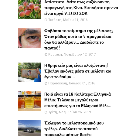
Απίστευτο: Δείτε πως αυξάνουν τη
παραγωγή στη Κίνα. Ξυπνήστε πριν να
είναι αργά VIDEO ΣΟΚ
Τετάρτη, Μαΐου 11, 2016
Φοβάσαι το τσίμπημα της μέλισσας;
Όταν μάθεις αυτά τα 5 πραγματάκια
όλα θα αλλάξουν... Διαδώστε το
παντού!
Κυριακή, Νοεμβρίου 12, 2017
Η θρησκεία μας είναι ολοζώντανη!
Έβαλαν εικόνες μέσα σε μελίσσι και
έγινε το θαύμα...
Παρασκευή, Ιουλίου 01, 2016
Ποιά είναι τα 18 Καλύτερα Ελληνικά
Μέλια; Τι λένε οι μεγαλύτεροι
επιστήμονες για το Ελληνικό Μέλι....
Τρίτη, Νοεμβρίου 26, 2019
Έκλεψαν το μελισσοκομικό μου
τρέλερ. Διαδώστε το παντού
παρακαλώ μήπως βρεθεί