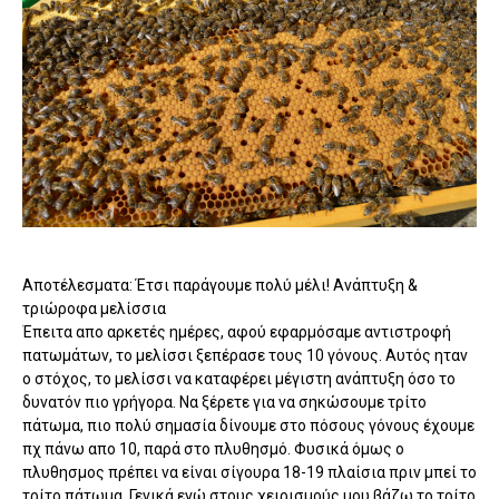
Αποτέλεσματα: Έτσι παράγουμε πολύ μέλι! Ανάπτυξη &
τριώροφα μελίσσια
Έπειτα απο αρκετές ημέρες, αφού εφαρμόσαμε αντιστροφή
πατωμάτων, το μελίσσι ξεπέρασε τους 10 γόνους. Αυτός ηταν
ο στόχος, το μελίσσι να καταφέρει μέγιστη ανάπτυξη όσο το
δυνατόν πιο γρήγορα. Να ξέρετε για να σηκώσουμε τρίτο
πάτωμα, πιο πολύ σημασία δίνουμε στο πόσους γόνους έχουμε
πχ πάνω απο 10, παρά στο πλυθησμό. Φυσικά όμως ο
πλυθησμος πρέπει να είναι σίγουρα 18-19 πλαίσια πριν μπεί το
τρίτο πάτωμα. Γενικά εγώ στους χειρισμούς μου βάζω το τρίτο