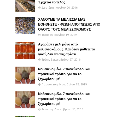
Έρχεται το τέλος...
Δευτέρα, Ιουνίου 06, 2016
ΧΑΝΟΥΜΕ ΤΑ ΜΕΛΙΣΣΙΑ ΜΑΣ
ΒΟΗΘΗΣΤΕ - ΦΩΝΗ ΑΠΟΓΝΩΣΗΣ ΑΠΟ
ΟΛΟΥΣ ΤΟΥΣ ΜΕΛΙΣΣΟΚΟΜΟΥΣ
Τετάρτη, Ιουνίου 19, 2019
Αγοράστε μέλι μόνο από
μελισσοκόμους: Και όταν μάθετε το
γιατί, δεν θα σας αρέσει....
Τρίτη, Σεπτεμβρίου 27, 2016
Νοθευένο μέλι. 7 πανεύκολοι και
πρακτικοί τρόποι για να το
ξεχωρίσουμε!
Παρασκευή, Νοεμβρίου 15, 2019
Νοθευένο μέλι. 7 πανεύκολοι και
πρακτικοί τρόποι για να το
ξεχωρίσουμε!
Τετάρτη, Δεκεμβρίου 21, 2016