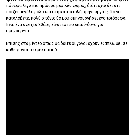
πάτωμα λίγο πιο πρώορα μερικές φορές, διότι έχω δει οτι
παίζει μεγάλο ρόλο και στη καταστολή σμηνουργίας. Για να
καταλάβετε, πολύ σπάνια θα μου σμηνουργήσει ένα τριόροφο.
Ένω ένα σφιχτό 20άρι, είναι το πιο επικίνδυνο για
σμηνουργία...
Επίσης στο βίντεο όπως θα δείτε οι γόνοι έχουν εξαπλωθεί σε
κάθε γωνιά του μελισσιού...