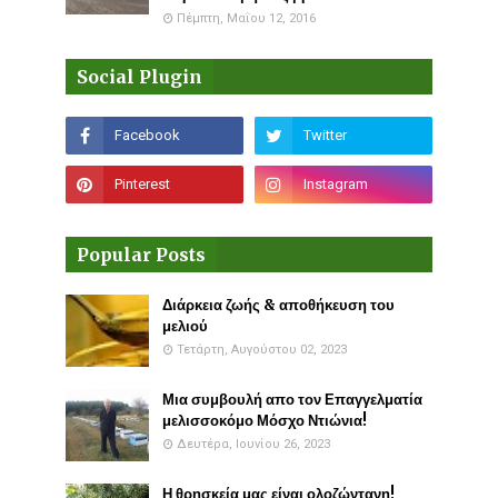
Πέμπτη, Μαΐου 12, 2016
Social Plugin
Popular Posts
Διάρκεια ζωής & αποθήκευση του
μελιού
Τετάρτη, Αυγούστου 02, 2023
Μια συμβουλή απο τον Επαγγελματία
μελισσοκόμο Μόσχο Ντιώνια!
Δευτέρα, Ιουνίου 26, 2023
Η θρησκεία μας είναι ολοζώντανη!