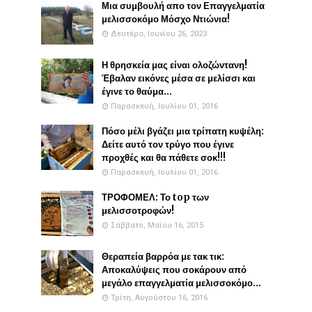
Μια συμβουλή απο τον Επαγγελματία
μελισσοκόμο Μόσχο Ντιώνια!
Δευτέρα, Ιουνίου 26, 2023
Η θρησκεία μας είναι ολοζώντανη!
Έβαλαν εικόνες μέσα σε μελίσσι και
έγινε το θαύμα...
Παρασκευή, Ιουλίου 01, 2016
Πόσο μέλι βγάζει μια τρίπατη κυψέλη:
Δείτε αυτό τον τρύγο που έγινε
προχθές και θα πάθετε σοκ!!!
Παρασκευή, Ιουλίου 01, 2016
ΤΡΟΦΟΜΕΛ: Το top των
μελισσοτροφών!
Σάββατο, Μαΐου 16, 2015
Θεραπεία βαρρόα με τακ τικ:
Αποκαλύψεις που σοκάρουν από
μεγάλο επαγγελματία μελισσοκόμο...
Τρίτη, Αυγούστου 16, 2016