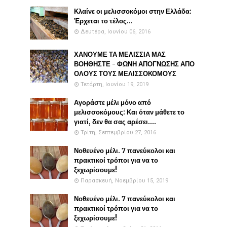
Κλαίνε οι μελισσοκόμοι στην Ελλάδα:
Έρχεται το τέλος...
Δευτέρα, Ιουνίου 06, 2016
ΧΑΝΟΥΜΕ ΤΑ ΜΕΛΙΣΣΙΑ ΜΑΣ
ΒΟΗΘΗΣΤΕ - ΦΩΝΗ ΑΠΟΓΝΩΣΗΣ ΑΠΟ
ΟΛΟΥΣ ΤΟΥΣ ΜΕΛΙΣΣΟΚΟΜΟΥΣ
Τετάρτη, Ιουνίου 19, 2019
Αγοράστε μέλι μόνο από
μελισσοκόμους: Και όταν μάθετε το
γιατί, δεν θα σας αρέσει....
Τρίτη, Σεπτεμβρίου 27, 2016
Νοθευένο μέλι. 7 πανεύκολοι και
πρακτικοί τρόποι για να το
ξεχωρίσουμε!
Παρασκευή, Νοεμβρίου 15, 2019
Νοθευένο μέλι. 7 πανεύκολοι και
πρακτικοί τρόποι για να το
ξεχωρίσουμε!