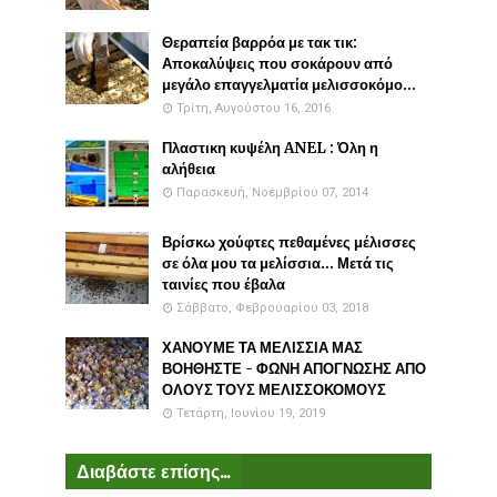
Θεραπεία βαρρόα με τακ τικ:
Αποκαλύψεις που σοκάρουν από
μεγάλο επαγγελματία μελισσοκόμο...
Τρίτη, Αυγούστου 16, 2016
Πλαστικη κυψέλη ANEL : Όλη η
αλήθεια
Παρασκευή, Νοεμβρίου 07, 2014
Βρίσκω χούφτες πεθαμένες μέλισσες
σε όλα μου τα μελίσσια... Μετά τις
ταινίες που έβαλα
Σάββατο, Φεβρουαρίου 03, 2018
ΧΑΝΟΥΜΕ ΤΑ ΜΕΛΙΣΣΙΑ ΜΑΣ
ΒΟΗΘΗΣΤΕ - ΦΩΝΗ ΑΠΟΓΝΩΣΗΣ ΑΠΟ
ΟΛΟΥΣ ΤΟΥΣ ΜΕΛΙΣΣΟΚΟΜΟΥΣ
Τετάρτη, Ιουνίου 19, 2019
Διαβάστε επίσης...