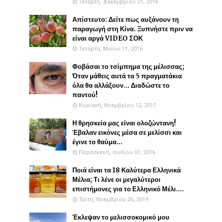
Τετάρτη, Δεκεμβρίου 21, 2016
Απίστευτο: Δείτε πως αυξάνουν τη
παραγωγή στη Κίνα. Ξυπνήστε πριν να
είναι αργά VIDEO ΣΟΚ
Τετάρτη, Μαΐου 11, 2016
Φοβάσαι το τσίμπημα της μέλισσας;
Όταν μάθεις αυτά τα 5 πραγματάκια
όλα θα αλλάξουν... Διαδώστε το
παντού!
Κυριακή, Νοεμβρίου 12, 2017
Η θρησκεία μας είναι ολοζώντανη!
Έβαλαν εικόνες μέσα σε μελίσσι και
έγινε το θαύμα...
Παρασκευή, Ιουλίου 01, 2016
Ποιά είναι τα 18 Καλύτερα Ελληνικά
Μέλια; Τι λένε οι μεγαλύτεροι
επιστήμονες για το Ελληνικό Μέλι....
Τρίτη, Νοεμβρίου 26, 2019
Έκλεψαν το μελισσοκομικό μου