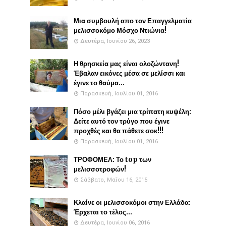
Μια συμβουλή απο τον Επαγγελματία
μελισσοκόμο Μόσχο Ντιώνια!
Δευτέρα, Ιουνίου 26, 2023
Η θρησκεία μας είναι ολοζώντανη!
Έβαλαν εικόνες μέσα σε μελίσσι και
έγινε το θαύμα...
Παρασκευή, Ιουλίου 01, 2016
Πόσο μέλι βγάζει μια τρίπατη κυψέλη:
Δείτε αυτό τον τρύγο που έγινε
προχθές και θα πάθετε σοκ!!!
Παρασκευή, Ιουλίου 01, 2016
ΤΡΟΦΟΜΕΛ: Το top των
μελισσοτροφών!
Σάββατο, Μαΐου 16, 2015
Κλαίνε οι μελισσοκόμοι στην Ελλάδα:
Έρχεται το τέλος...
Δευτέρα, Ιουνίου 06, 2016