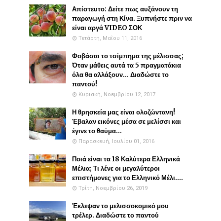
Απίστευτο: Δείτε πως αυξάνουν τη
παραγωγή στη Κίνα. Ξυπνήστε πριν να
είναι αργά VIDEO ΣΟΚ
Τετάρτη, Μαΐου 11, 2016
Φοβάσαι το τσίμπημα της μέλισσας;
Όταν μάθεις αυτά τα 5 πραγματάκια
όλα θα αλλάξουν... Διαδώστε το
παντού!
Κυριακή, Νοεμβρίου 12, 2017
Η θρησκεία μας είναι ολοζώντανη!
Έβαλαν εικόνες μέσα σε μελίσσι και
έγινε το θαύμα...
Παρασκευή, Ιουλίου 01, 2016
Ποιά είναι τα 18 Καλύτερα Ελληνικά
Μέλια; Τι λένε οι μεγαλύτεροι
επιστήμονες για το Ελληνικό Μέλι....
Τρίτη, Νοεμβρίου 26, 2019
Έκλεψαν το μελισσοκομικό μου
τρέλερ. Διαδώστε το παντού