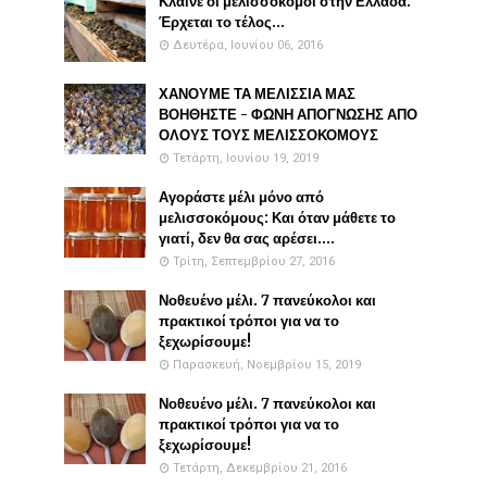
Κλαίνε οι μελισσοκόμοι στην Ελλάδα:
Έρχεται το τέλος...
Δευτέρα, Ιουνίου 06, 2016
ΧΑΝΟΥΜΕ ΤΑ ΜΕΛΙΣΣΙΑ ΜΑΣ
ΒΟΗΘΗΣΤΕ - ΦΩΝΗ ΑΠΟΓΝΩΣΗΣ ΑΠΟ
ΟΛΟΥΣ ΤΟΥΣ ΜΕΛΙΣΣΟΚΟΜΟΥΣ
Τετάρτη, Ιουνίου 19, 2019
Αγοράστε μέλι μόνο από
μελισσοκόμους: Και όταν μάθετε το
γιατί, δεν θα σας αρέσει....
Τρίτη, Σεπτεμβρίου 27, 2016
Νοθευένο μέλι. 7 πανεύκολοι και
πρακτικοί τρόποι για να το
ξεχωρίσουμε!
Παρασκευή, Νοεμβρίου 15, 2019
Νοθευένο μέλι. 7 πανεύκολοι και
πρακτικοί τρόποι για να το
ξεχωρίσουμε!
Τετάρτη, Δεκεμβρίου 21, 2016