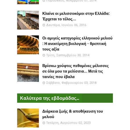
Παρασκευή, Νοεμβρίου 07, 2014
Κλαίνε οι μελισσοκόμοι στην Ελλάδα:
Έρχεται το τέλος...
Δευτέρα, Ιουνίου 06, 2016
Οι αμιγείς κατηγορίες ελληνικού μελιού
: Η ανεκτίμητη βιολογική - θρεπτική
τους αξία
Τρίτη, Σεπτεμβρίου 30, 2014
Βρίσκω χούφτες πεθαμένες μέλισσες
σε όλα μου τα μελίσσια... Μετά τις
ταινίες που έβαλα
Σάββατο, Φεβρουαρίου 03, 2018
Καλύτερα της εβδομάδας...
Διάρκεια ζωής & αποθήκευση του
μελιού
Τετάρτη, Αυγούστου 02, 2023