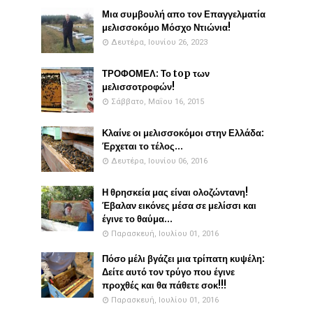
Μια συμβουλή απο τον Επαγγελματία
μελισσοκόμο Μόσχο Ντιώνια!
Δευτέρα, Ιουνίου 26, 2023
ΤΡΟΦΟΜΕΛ: Το top των
μελισσοτροφών!
Σάββατο, Μαΐου 16, 2015
Κλαίνε οι μελισσοκόμοι στην Ελλάδα:
Έρχεται το τέλος...
Δευτέρα, Ιουνίου 06, 2016
Η θρησκεία μας είναι ολοζώντανη!
Έβαλαν εικόνες μέσα σε μελίσσι και
έγινε το θαύμα...
Παρασκευή, Ιουλίου 01, 2016
Πόσο μέλι βγάζει μια τρίπατη κυψέλη:
Δείτε αυτό τον τρύγο που έγινε
προχθές και θα πάθετε σοκ!!!
Παρασκευή, Ιουλίου 01, 2016