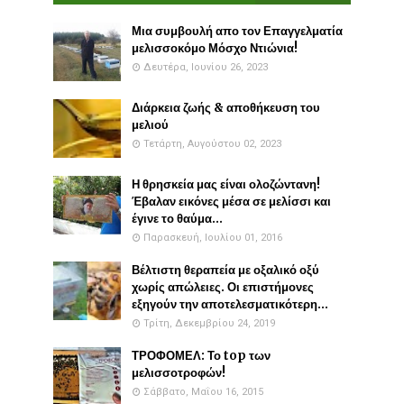
Μια συμβουλή απο τον Επαγγελματία
μελισσοκόμο Μόσχο Ντιώνια!
Δευτέρα, Ιουνίου 26, 2023
Διάρκεια ζωής & αποθήκευση του
μελιού
Τετάρτη, Αυγούστου 02, 2023
Η θρησκεία μας είναι ολοζώντανη!
Έβαλαν εικόνες μέσα σε μελίσσι και
έγινε το θαύμα...
Παρασκευή, Ιουλίου 01, 2016
Βέλτιστη θεραπεία με οξαλικό οξύ
χωρίς απώλειες. Οι επιστήμονες
εξηγούν την αποτελεσματικότερη...
Τρίτη, Δεκεμβρίου 24, 2019
ΤΡΟΦΟΜΕΛ: Το top των
μελισσοτροφών!
Σάββατο, Μαΐου 16, 2015