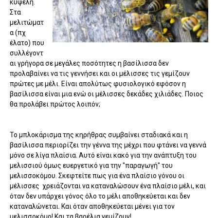
κυψέλη.
Στα
μελιτώματ
α (πχ
έλατο) που
συλλέγοντ
αι γρήγορα σε μεγάλες ποσότητες η βασίλισσα δεν
προλαβαίνει να τις γεννήσει και οι μέλισσες τις γεμίζουν
πρώτες με μέλι. Είναι απολύτως φυσιολογικό εφόσον η
βασίλισσα είναι μια ενώ οι μέλισσες δεκάδες χιλιάδες. Ποιος
θα προλάβει πρώτος λοιπόν;
Το μπλοκάρισμα της κηρήθρας συμβαίνει σταδιακά και η
βασίλισσα περιορίζει την γέννα της μέχρι που φτάνει να γεννά
μόνο σε λίγα πλαίσια. Αυτό είναι κακό για την ανάπτυξη του
μελισσιού όμως ευεργετικό για την "παραγωγή" του
μελισσοκόμου. Σκεφτείτε πως για ένα πλαίσιο γόνου οι
μέλισσες χρειάζονται να καταναλώσουν ένα πλαίσιο μέλι, και
όταν δεν υπάρχει γόνος όλο το μέλι αποθηκεύεται και δεν
καταναλώνεται. Και όταν αποθηκεύεται μένει για τον
μελισσοκόμο! Και τα βαρέλια γεμίζουν!