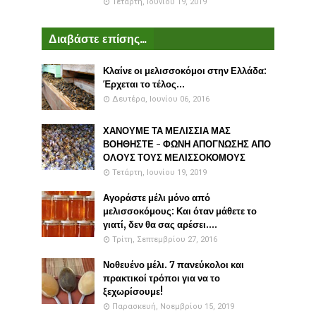
Τετάρτη, Ιουνίου 19, 2019
Διαβάστε επίσης...
Κλαίνε οι μελισσοκόμοι στην Ελλάδα:
Έρχεται το τέλος...
Δευτέρα, Ιουνίου 06, 2016
ΧΑΝΟΥΜΕ ΤΑ ΜΕΛΙΣΣΙΑ ΜΑΣ
ΒΟΗΘΗΣΤΕ - ΦΩΝΗ ΑΠΟΓΝΩΣΗΣ ΑΠΟ
ΟΛΟΥΣ ΤΟΥΣ ΜΕΛΙΣΣΟΚΟΜΟΥΣ
Τετάρτη, Ιουνίου 19, 2019
Αγοράστε μέλι μόνο από
μελισσοκόμους: Και όταν μάθετε το
γιατί, δεν θα σας αρέσει....
Τρίτη, Σεπτεμβρίου 27, 2016
Νοθευένο μέλι. 7 πανεύκολοι και
πρακτικοί τρόποι για να το
ξεχωρίσουμε!
Παρασκευή, Νοεμβρίου 15, 2019