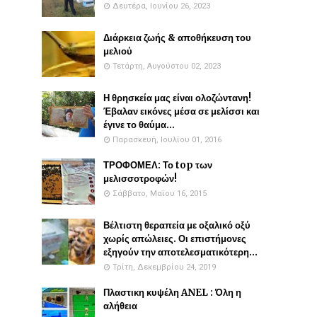
Δευτέρα, Ιουνίου 26, 2023
Διάρκεια ζωής & αποθήκευση του
μελιού
Τετάρτη, Αυγούστου 02, 2023
Η θρησκεία μας είναι ολοζώντανη!
Έβαλαν εικόνες μέσα σε μελίσσι και
έγινε το θαύμα...
Παρασκευή, Ιουλίου 01, 2016
ΤΡΟΦΟΜΕΛ: Το top των
μελισσοτροφών!
Σάββατο, Μαΐου 16, 2015
Βέλτιστη θεραπεία με οξαλικό οξύ
χωρίς απώλειες. Οι επιστήμονες
εξηγούν την αποτελεσματικότερη...
Τρίτη, Δεκεμβρίου 24, 2019
Πλαστικη κυψέλη ANEL : Όλη η
αλήθεια