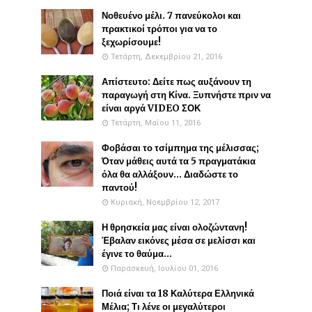
Νοθευένο μέλι. 7 πανεύκολοι και
πρακτικοί τρόποι για να το
ξεχωρίσουμε!
Τετάρτη, Δεκεμβρίου 21, 2016
Απίστευτο: Δείτε πως αυξάνουν τη
παραγωγή στη Κίνα. Ξυπνήστε πριν να
είναι αργά VIDEO ΣΟΚ
Τετάρτη, Μαΐου 11, 2016
Φοβάσαι το τσίμπημα της μέλισσας;
Όταν μάθεις αυτά τα 5 πραγματάκια
όλα θα αλλάξουν... Διαδώστε το
παντού!
Κυριακή, Νοεμβρίου 12, 2017
Η θρησκεία μας είναι ολοζώντανη!
Έβαλαν εικόνες μέσα σε μελίσσι και
έγινε το θαύμα...
Παρασκευή, Ιουλίου 01, 2016
Ποιά είναι τα 18 Καλύτερα Ελληνικά
Μέλια; Τι λένε οι μεγαλύτεροι