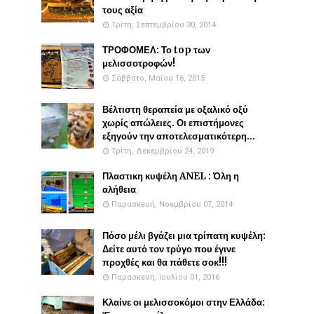
τους αξία
Τρίτη, Σεπτεμβρίου 30, 2014
ΤΡΟΦΟΜΕΛ: Το top των
μελισσοτροφών!
Σάββατο, Μαΐου 16, 2015
Βέλτιστη θεραπεία με οξαλικό οξύ
χωρίς απώλειες. Οι επιστήμονες
εξηγούν την αποτελεσματικότερη...
Τρίτη, Δεκεμβρίου 24, 2019
Πλαστικη κυψέλη ANEL : Όλη η
αλήθεια
Παρασκευή, Νοεμβρίου 07, 2014
Πόσο μέλι βγάζει μια τρίπατη κυψέλη:
Δείτε αυτό τον τρύγο που έγινε
προχθές και θα πάθετε σοκ!!!
Παρασκευή, Ιουλίου 01, 2016
Κλαίνε οι μελισσοκόμοι στην Ελλάδα: