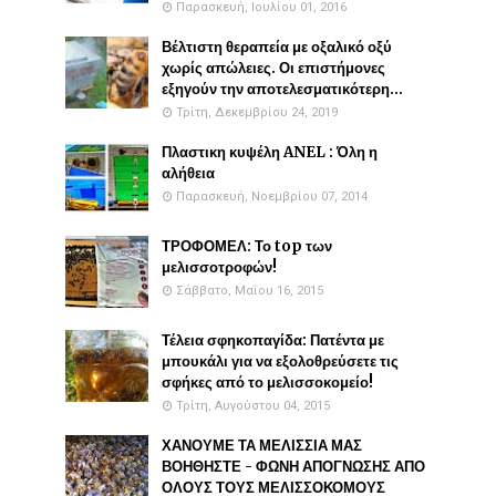
Παρασκευή, Ιουλίου 01, 2016
Βέλτιστη θεραπεία με οξαλικό οξύ
χωρίς απώλειες. Οι επιστήμονες
εξηγούν την αποτελεσματικότερη...
Τρίτη, Δεκεμβρίου 24, 2019
Πλαστικη κυψέλη ANEL : Όλη η
αλήθεια
Παρασκευή, Νοεμβρίου 07, 2014
ΤΡΟΦΟΜΕΛ: Το top των
μελισσοτροφών!
Σάββατο, Μαΐου 16, 2015
Τέλεια σφηκοπαγίδα: Πατέντα με
μπουκάλι για να εξολοθρεύσετε τις
σφήκες από το μελισσοκομείο!
Τρίτη, Αυγούστου 04, 2015
ΧΑΝΟΥΜΕ ΤΑ ΜΕΛΙΣΣΙΑ ΜΑΣ
ΒΟΗΘΗΣΤΕ - ΦΩΝΗ ΑΠΟΓΝΩΣΗΣ ΑΠΟ
ΟΛΟΥΣ ΤΟΥΣ ΜΕΛΙΣΣΟΚΟΜΟΥΣ