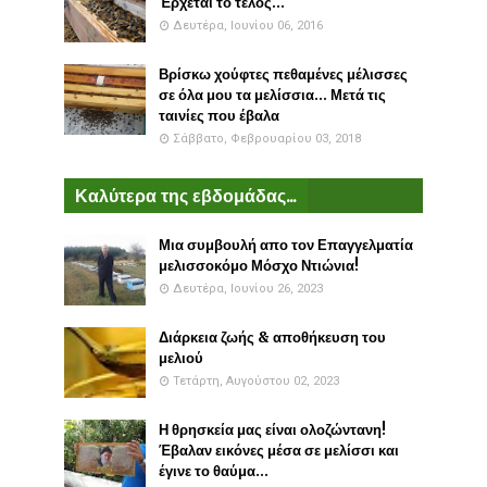
Έρχεται το τέλος...
Δευτέρα, Ιουνίου 06, 2016
Βρίσκω χούφτες πεθαμένες μέλισσες
σε όλα μου τα μελίσσια... Μετά τις
ταινίες που έβαλα
Σάββατο, Φεβρουαρίου 03, 2018
Καλύτερα της εβδομάδας...
Μια συμβουλή απο τον Επαγγελματία
μελισσοκόμο Μόσχο Ντιώνια!
Δευτέρα, Ιουνίου 26, 2023
Διάρκεια ζωής & αποθήκευση του
μελιού
Τετάρτη, Αυγούστου 02, 2023
Η θρησκεία μας είναι ολοζώντανη!
Έβαλαν εικόνες μέσα σε μελίσσι και
έγινε το θαύμα...