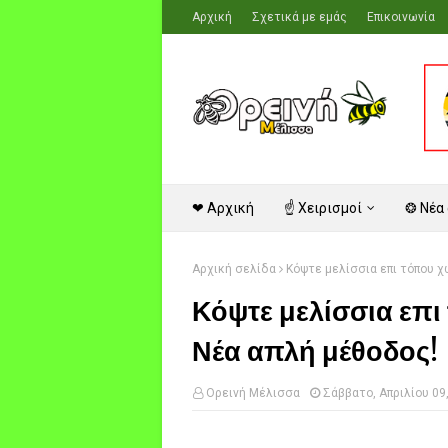
Αρχική
Σχετικά με εμάς
Επικοινωνία
❤ Αρχική
☝ Χειρισμοί
❂ Νέα
Αρχική σελίδα
Κόψτε μελίσσια επι τόπου χ
Κόψτε μελίσσια επι
Νέα απλή μέθοδος!
Ορεινή Μέλισσα
Σάββατο, Απριλίου 09