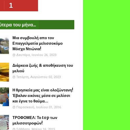
1
τερα του μήνα...
Μια συμβουλή απο τον
Επαγγελματία μελισσοκόμο
Μόσχο Ντιώνια!
Δευτέρα, Ιουνίου 26, 2023
Διάρκεια ζωής & αποθήκευση του
μελιού
Τετάρτη, Αυγούστου 02, 2023
Η θρησκεία μας είναι ολοζώντανη!
Έβαλαν εικόνες μέσα σε μελίσσι
και έγινε το θαύμα...
Παρασκευή, Ιουλίου 01, 2016
ΤΡΟΦΟΜΕΛ: Το top των
μελισσοτροφών!
Σάββατο, Μαΐου 16, 2015