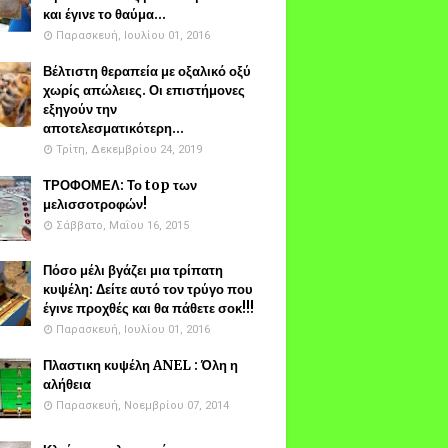
και έγινε το θαύμα...
Παρασκευή, Ιουλίου 01, 2016
Βέλτιστη θεραπεία με οξαλικό οξύ
χωρίς απώλειες. Οι επιστήμονες
εξηγούν την
αποτελεσματικότερη...
Τρίτη, Δεκεμβρίου 24, 2019
ΤΡΟΦΟΜΕΛ: Το top των
μελισσοτροφών!
Σάββατο, Μαΐου 16, 2015
Πόσο μέλι βγάζει μια τρίπατη
κυψέλη: Δείτε αυτό τον τρύγο που
έγινε προχθές και θα πάθετε σοκ!!!
Παρασκευή, Ιουλίου 01, 2016
Πλαστικη κυψέλη ANEL : Όλη η
αλήθεια
Παρασκευή, Νοεμβρίου 07, 2014