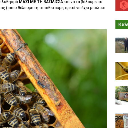
ε πλυθησμό
ΜΑΖΙ ΜΕ ΤΗ ΒΑΣΙΛΙΣΣΑ
και να τα βάλουμε σε
ας (οπου θέλουμε τη τοποθετούμε, αρκεί να έχει μπόλικο
Καλύ