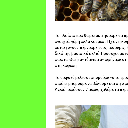
Τα πλαίσια που θα μετακινήσουμε θα πρ
ανοιχτό, γύρη αλλά και μέλι. Πχ αν η κυ
οκτώ γόνους πέρνουμε τους τέσσερις. 
δικά της βασιλικά κελιά. Προσέχουμε ν
σωστά. Θα ήταν ιδανικά αν αφήναμε στ
στη κυψέλη.
Το ορφανό μελίσσι μπορούμε να το τροφ
σιρόπι μπορούμε να βάλουμε και λίγο μέ
Αφού περάσουν 7 μέρες χαλάμε τα περι