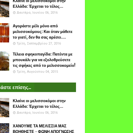
Κλαίνε οι μελισσοκόμοι στην
Ελλάδα: Έρχεται το τέλος...
Δευτέρα, Ιουνίου 06, 2016
Αγοράστε μέλι μόνο από
μελισσοκόμους: Και όταν μάθετε
το γιατί, δεν θα σας αρέσει....
Τρίτη, Σεπτεμβρίου 27, 2016
Τέλεια σφηκοπαγίδα: Πατέντα με
μπουκάλι για να εξολοθρεύσετε
τις σφήκες από το μελισσοκομείο!
Τρίτη, Αυγούστου 04, 2015
άστε επίσης...
Κλαίνε οι μελισσοκόμοι στην
Ελλάδα: Έρχεται το τέλος...
Δευτέρα, Ιουνίου 06, 2016
ΧΑΝΟΥΜΕ ΤΑ ΜΕΛΙΣΣΙΑ ΜΑΣ
ΒΟΗΘΗΣΤΕ - ΦΩΝΗ ΑΠΟΓΝΩΣΗΣ