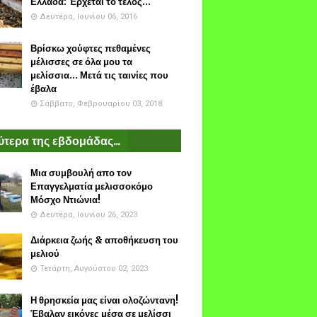
Ελλάδα: Έρχεται το τέλος...
Δευτέρα, Ιουνίου 06, 2016
Βρίσκω χούφτες πεθαμένες
μέλισσες σε όλα μου τα
μελίσσια... Μετά τις ταινίες που
έβαλα
Σάββατο, Φεβρουαρίου 03, 2018
τερα της εβδομάδας...
Μια συμβουλή απο τον
Επαγγελματία μελισσοκόμο
Μόσχο Ντιώνια!
Δευτέρα, Ιουνίου 26, 2023
Διάρκεια ζωής & αποθήκευση του
μελιού
Τετάρτη, Αυγούστου 02, 2023
Η θρησκεία μας είναι ολοζώντανη!
Έβαλαν εικόνες μέσα σε μελίσσι