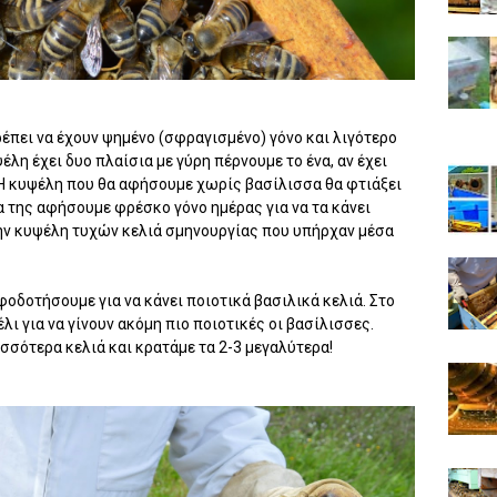
έπει να έχουν ψημένο (σφραγισμένο) γόνο και λιγότερο
ψέλη έχει δυο πλαίσια με γύρη πέρνουμε το ένα, αν έχει
Η κυψέλη που θα αφήσουμε χωρίς βασίλισσα θα φτιάξει
α της αφήσουμε φρέσκο γόνο ημέρας για να τα κάνει
ην κυψέλη τυχών κελιά σμηνουργίας που υπήρχαν μέσα
οδοτήσουμε για να κάνει ποιοτικά βασιλικά κελιά. Στο
λι για να γίνουν ακόμη πιο ποιοτικές οι βασίλισσες.
σσότερα κελιά και κρατάμε τα 2-3 μεγαλύτερα!