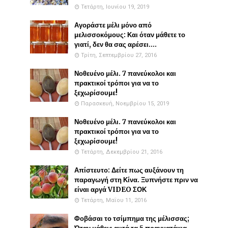
Τετάρτη, Ιουνίου 19, 2019
Αγοράστε μέλι μόνο από
μελισσοκόμους: Και όταν μάθετε το
γιατί, δεν θα σας αρέσει....
Τρίτη, Σεπτεμβρίου 27, 2016
Νοθευένο μέλι. 7 πανεύκολοι και
πρακτικοί τρόποι για να το
ξεχωρίσουμε!
Παρασκευή, Νοεμβρίου 15, 2019
Νοθευένο μέλι. 7 πανεύκολοι και
πρακτικοί τρόποι για να το
ξεχωρίσουμε!
Τετάρτη, Δεκεμβρίου 21, 2016
Απίστευτο: Δείτε πως αυξάνουν τη
παραγωγή στη Κίνα. Ξυπνήστε πριν να
είναι αργά VIDEO ΣΟΚ
Τετάρτη, Μαΐου 11, 2016
Φοβάσαι το τσίμπημα της μέλισσας;