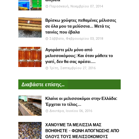
Παρασκευή, Νοεμβρίου 07, 2014
Βρίσκω χούφτες πεθαμένες μέλισσες
σε όλα μου τα μελίσσια... Μετά τις
ταινίες που έβαλα
Σάββατο, Φεβρουαρίου 03, 2018
Αγοράστε μέλι μόνο από
μελισσοκόμους: Και όταν μάθετε το
γιατί, δεν θα σας αρέσει....
Τρίτη, Σεπτεμβρίου 27, 2016
Διαβάστε επίσης...
Κλαίνε οι μελισσοκόμοι στην Ελλάδα:
Έρχεται το τέλος...
Δευτέρα, Ιουνίου 06, 2016
ΧΑΝΟΥΜΕ ΤΑ ΜΕΛΙΣΣΙΑ ΜΑΣ
ΒΟΗΘΗΣΤΕ - ΦΩΝΗ ΑΠΟΓΝΩΣΗΣ ΑΠΟ
ΟΛΟΥΣ ΤΟΥΣ ΜΕΛΙΣΣΟΚΟΜΟΥΣ