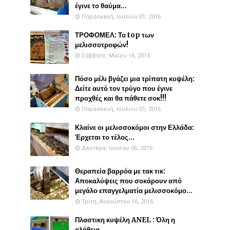
έγινε το θαύμα...
Παρασκευή, Ιουλίου 01, 2016
ΤΡΟΦΟΜΕΛ: Το top των
μελισσοτροφών!
Σάββατο, Μαΐου 16, 2015
Πόσο μέλι βγάζει μια τρίπατη κυψέλη:
Δείτε αυτό τον τρύγο που έγινε
προχθές και θα πάθετε σοκ!!!
Παρασκευή, Ιουλίου 01, 2016
Κλαίνε οι μελισσοκόμοι στην Ελλάδα:
Έρχεται το τέλος...
Δευτέρα, Ιουνίου 06, 2016
Θεραπεία βαρρόα με τακ τικ:
Αποκαλύψεις που σοκάρουν από
μεγάλο επαγγελματία μελισσοκόμο...
Τρίτη, Αυγούστου 16, 2016
Πλαστικη κυψέλη ANEL : Όλη η
αλήθεια