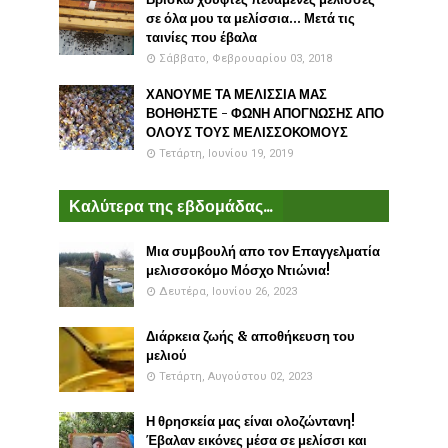
σε όλα μου τα μελίσσια... Μετά τις
ταινίες που έβαλα
Σάββατο, Φεβρουαρίου 03, 2018
ΧΑΝΟΥΜΕ ΤΑ ΜΕΛΙΣΣΙΑ ΜΑΣ
ΒΟΗΘΗΣΤΕ - ΦΩΝΗ ΑΠΟΓΝΩΣΗΣ ΑΠΟ
ΟΛΟΥΣ ΤΟΥΣ ΜΕΛΙΣΣΟΚΟΜΟΥΣ
Τετάρτη, Ιουνίου 19, 2019
Καλύτερα της εβδομάδας...
Μια συμβουλή απο τον Επαγγελματία
μελισσοκόμο Μόσχο Ντιώνια!
Δευτέρα, Ιουνίου 26, 2023
Διάρκεια ζωής & αποθήκευση του
μελιού
Τετάρτη, Αυγούστου 02, 2023
Η θρησκεία μας είναι ολοζώντανη!
Έβαλαν εικόνες μέσα σε μελίσσι και