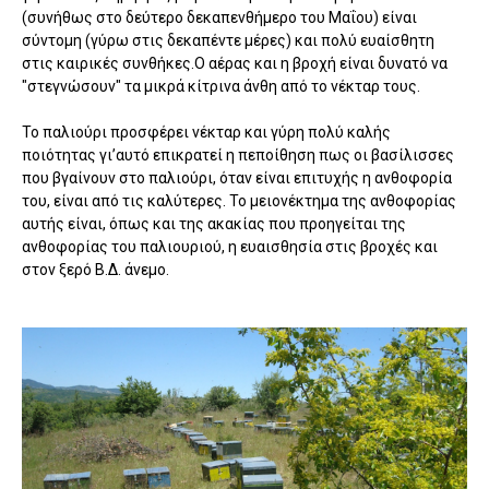
(συνήθως στο δεύτερο δεκαπενθήμερο του Μαΐου) είναι
σύντομη (γύρω στις δεκαπέντε μέρες) και πολύ ευαίσθητη
στις καιρικές συνθήκες.Ο αέρας και η βροχή είναι δυνατό να
"στεγνώσουν" τα μικρά κίτρινα άνθη από το νέκταρ τους.
Το παλιούρι προσφέρει νέκταρ και γύρη πολύ καλής
ποιότητας γι’αυτό επικρατεί η πεποίθηση πως οι βασίλισσες
που βγαίνουν στο παλιούρι, όταν είναι επιτυχής η ανθοφορία
του, είναι από τις καλύτερες. Το μειονέκτημα της ανθοφορίας
αυτής είναι, όπως και της ακακίας που προηγείται της
ανθοφορίας του παλιουριού, η ευαισθησία στις βροχές και
στον ξερό Β.Δ. άνεμο.