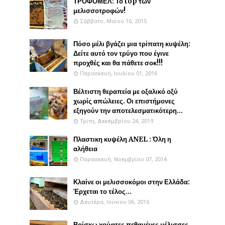
ΤΡΟΦΟΜΕΛ: Το top των
μελισσοτροφών!
Σάββατο, Μαΐου 16, 2015
Πόσο μέλι βγάζει μια τρίπατη κυψέλη:
Δείτε αυτό τον τρύγο που έγινε
προχθές και θα πάθετε σοκ!!!
Παρασκευή, Ιουλίου 01, 2016
Βέλτιστη θεραπεία με οξαλικό οξύ
χωρίς απώλειες. Οι επιστήμονες
εξηγούν την αποτελεσματικότερη...
Τρίτη, Δεκεμβρίου 24, 2019
Πλαστικη κυψέλη ANEL : Όλη η
αλήθεια
Παρασκευή, Νοεμβρίου 07, 2014
Κλαίνε οι μελισσοκόμοι στην Ελλάδα:
Έρχεται το τέλος...
Δευτέρα, Ιουνίου 06, 2016
Βρίσκω χούφτες πεθαμένες μέλισσες