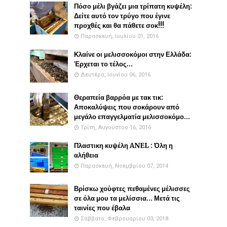
Πόσο μέλι βγάζει μια τρίπατη κυψέλη:
Δείτε αυτό τον τρύγο που έγινε
προχθές και θα πάθετε σοκ!!!
Παρασκευή, Ιουλίου 01, 2016
Κλαίνε οι μελισσοκόμοι στην Ελλάδα:
Έρχεται το τέλος...
Δευτέρα, Ιουνίου 06, 2016
Θεραπεία βαρρόα με τακ τικ:
Αποκαλύψεις που σοκάρουν από
μεγάλο επαγγελματία μελισσοκόμο...
Τρίτη, Αυγούστου 16, 2016
Πλαστικη κυψέλη ANEL : Όλη η
αλήθεια
Παρασκευή, Νοεμβρίου 07, 2014
Βρίσκω χούφτες πεθαμένες μέλισσες
σε όλα μου τα μελίσσια... Μετά τις
ταινίες που έβαλα
Σάββατο, Φεβρουαρίου 03, 2018