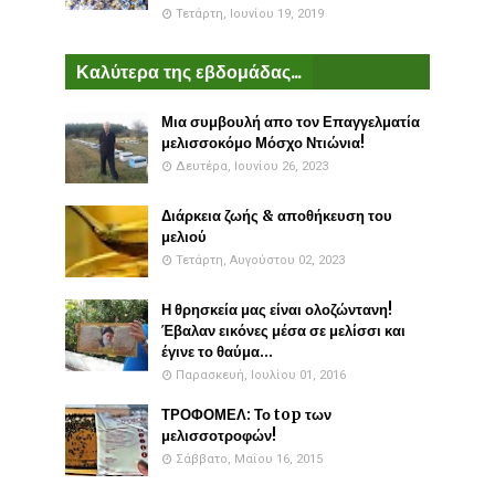
Τετάρτη, Ιουνίου 19, 2019
Καλύτερα της εβδομάδας...
Μια συμβουλή απο τον Επαγγελματία
μελισσοκόμο Μόσχο Ντιώνια!
Δευτέρα, Ιουνίου 26, 2023
Διάρκεια ζωής & αποθήκευση του
μελιού
Τετάρτη, Αυγούστου 02, 2023
Η θρησκεία μας είναι ολοζώντανη!
Έβαλαν εικόνες μέσα σε μελίσσι και
έγινε το θαύμα...
Παρασκευή, Ιουλίου 01, 2016
ΤΡΟΦΟΜΕΛ: Το top των
μελισσοτροφών!
Σάββατο, Μαΐου 16, 2015