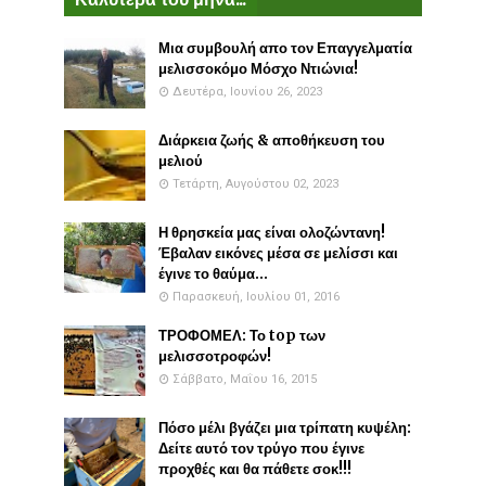
Μια συμβουλή απο τον Επαγγελματία
μελισσοκόμο Μόσχο Ντιώνια!
Δευτέρα, Ιουνίου 26, 2023
Διάρκεια ζωής & αποθήκευση του
μελιού
Τετάρτη, Αυγούστου 02, 2023
Η θρησκεία μας είναι ολοζώντανη!
Έβαλαν εικόνες μέσα σε μελίσσι και
έγινε το θαύμα...
Παρασκευή, Ιουλίου 01, 2016
ΤΡΟΦΟΜΕΛ: Το top των
μελισσοτροφών!
Σάββατο, Μαΐου 16, 2015
Πόσο μέλι βγάζει μια τρίπατη κυψέλη:
Δείτε αυτό τον τρύγο που έγινε
προχθές και θα πάθετε σοκ!!!