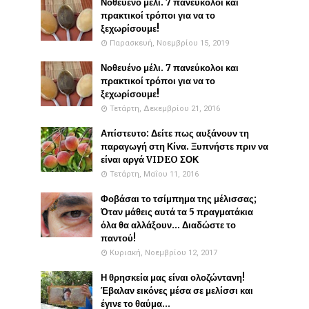
Νοθευένο μέλι. 7 πανεύκολοι και
πρακτικοί τρόποι για να το
ξεχωρίσουμε!
Παρασκευή, Νοεμβρίου 15, 2019
Νοθευένο μέλι. 7 πανεύκολοι και
πρακτικοί τρόποι για να το
ξεχωρίσουμε!
Τετάρτη, Δεκεμβρίου 21, 2016
Απίστευτο: Δείτε πως αυξάνουν τη
παραγωγή στη Κίνα. Ξυπνήστε πριν να
είναι αργά VIDEO ΣΟΚ
Τετάρτη, Μαΐου 11, 2016
Φοβάσαι το τσίμπημα της μέλισσας;
Όταν μάθεις αυτά τα 5 πραγματάκια
όλα θα αλλάξουν... Διαδώστε το
παντού!
Κυριακή, Νοεμβρίου 12, 2017
Η θρησκεία μας είναι ολοζώντανη!
Έβαλαν εικόνες μέσα σε μελίσσι και
έγινε το θαύμα...