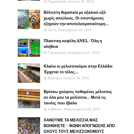
Παρασκευή, Ιουλίου 01, 2016
Βέλτιστη θεραπεία με οξαλικό οξύ
χωρίς απώλειες. Οι επιστήμονες
εξηγούν την αποτελεσματικότερη...
Τρίτη, Δεκεμβρίου 24, 2019
Πλαστικη κυψέλη ANEL : Όλη η
αλήθεια
Παρασκευή, Νοεμβρίου 07, 2014
Κλαίνε οι μελισσοκόμοι στην Ελλάδα:
Έρχεται το τέλος...
Δευτέρα, Ιουνίου 06, 2016
Βρίσκω χούφτες πεθαμένες μέλισσες
σε όλα μου τα μελίσσια... Μετά τις
ταινίες που έβαλα
Σάββατο, Φεβρουαρίου 03, 2018
ΧΑΝΟΥΜΕ ΤΑ ΜΕΛΙΣΣΙΑ ΜΑΣ
ΒΟΗΘΗΣΤΕ - ΦΩΝΗ ΑΠΟΓΝΩΣΗΣ ΑΠΟ
ΟΛΟΥΣ ΤΟΥΣ ΜΕΛΙΣΣΟΚΟΜΟΥΣ