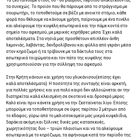
Τα ζεσταίνουμε στους 60 - 80 βαθμούς περίπου ανακατεύοντας
τα συνεχώς. Το προϊόν που θα πάρουμε από το στράγγισμα με
σουρωτήρι, το τοποθετούμε σε βάζο με ανοικτό στόμιο, κάθε
φορά που θέλουμε να κάνουμε χρήση, παίρνουμε με ένα πινέλο
και αλείφουμε την κυψέλη εσωτερικά και την πάμε κοντά στο
σημείο του αφεσμού, με μερικές κηρήθρες μέσα. Έχει καλά
αποτελέσματα. Στα νησιά μας προσθέτουν επιπλέον άνθη
λεμονιάς, λεβάντας, δενδρολίβανου και φύλλα από γεράνι μέσα
στον κηρόζωμο ή τα τρίβουνε με τα δάκτυλα τους στα
εσωτερικά τοιχώματα και τον πάτο της κυψέλης που
χρησιμοποιούσαν για την σύλληψη του αφεσμού.
Στην Κρήτη κάνουν και χρήση του γλυκάνισου(επίσης έχει
καλά αποτελέσματα). Η ποσότητα της συνταγής είναι αρκετή,
για πολλές χρήσεις και για πολύ καιρό δεν αλλοιώνεται αν την
διατηρείται καλά κλεισμένη σε σκοτεινό και δροσερό μέρος.
Καλό είναι πριν κάνετε χρήση να την ζεσταίνεται λίγο. Επίσης
μπορούμε να τοποθετήσουμε σε ύψος περίπου 2 μέτρων από
το έδαφος, γύρω από το μελισσοκομείο μας μικρά κυψελίδια,
5αράκια ακόμη και ξύλινες δικές μας κατασκευές,
χωρητικότητας δυο – τριών πλαισίων και να τα αλείψουμε
εσωτερικά με το κηρόζωμο, τα αφήνουμε κατά την περίοδο της