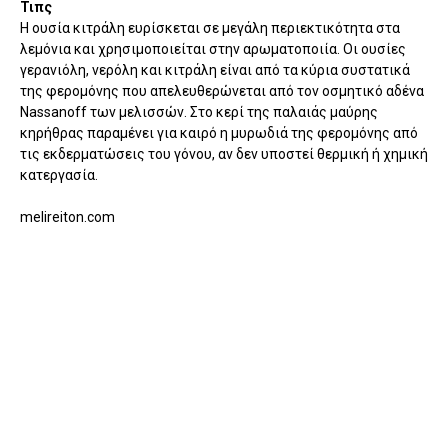
Τιπς
Η ουσία κιτράλη ευρίσκεται σε μεγάλη περιεκτικότητα στα
λεμόνια και χρησιμοποιείται στην αρωματοποιία. Οι ουσίες
γερανιόλη, νερόλη και κιτράλη είναι από τα κύρια συστατικά
της φερομόνης που απελευθερώνεται από τον οσμητικό αδένα
Nassanoff των μελισσών. Στο κερί της παλαιάς μαύρης
κηρήθρας παραμένει για καιρό η μυρωδιά της φερομόνης από
τις εκδερματώσεις του γόνου, αν δεν υποστεί θερμική ή χημική
κατεργασία.
melireiton.com