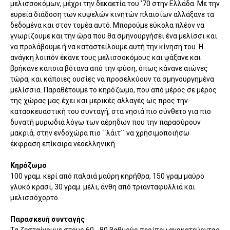
μελισσοκόμων, μέχρι την δεκαετία του ’70 στην Ελλάδα. Με την
ευρεία διάδοση των κυψελών κινητών πλαισίων αλλάξανε τα
δεδομένα και στον τομέα αυτό. Μπορούμε εύκολα πλέον να
γνωρίζουμε και την ώρα που θα σμηνουργήσει ένα μελίσσι και
να προλάβουμε ή να καταστείλουμε αυτή την κίνηση του. Η
ανάγκη λοιπόν έκανε τους μελισσοκόμους και ψάξανε και
βρήκανε κάποια βότανα από την φύση, όπως κάνανε αιώνες
τώρα, και κάποιες ουσίες να προσελκύουν τα σμηνουργημένα
μελίσσια. Παραθέτουμε το κηρόζωμο, που από μέρος σε μέρος
της χώρας μας έχει και μερικές αλλαγές ως προς την
κατασκευαστική του συνταγή, στα νησιά πιο σύνθετο για πιο
δυνατή μυρωδιά λόγω των αέρηδων που την παρασύρουν
μακριά, στην ενδοχώρα πιο ΄΄λάιτ΄΄ να χρησιμοποιήσω
έκφραση επίκαιρα νεοελληνική.
Κηρόζωμο
100 γραμ. κερί από παλαιά μαύρη κηρήθρα, 150 γραμ μαύρο
γλυκό κρασί, 30 γραμ. μέλι, άνθη από τριανταφυλλιά και
μελισσόχορτο.
Παρασκευή συνταγής