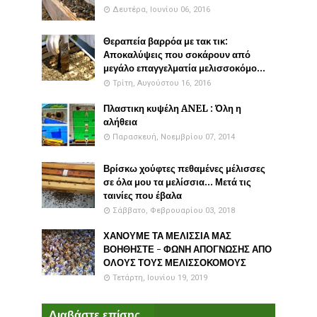
Δευτέρα, Ιουνίου 06, 2016
Θεραπεία βαρρόα με τακ τικ:
Αποκαλύψεις που σοκάρουν από
μεγάλο επαγγελματία μελισσοκόμο...
Τρίτη, Αυγούστου 16, 2016
Πλαστικη κυψέλη ANEL : Όλη η
αλήθεια
Παρασκευή, Νοεμβρίου 07, 2014
Βρίσκω χούφτες πεθαμένες μέλισσες
σε όλα μου τα μελίσσια... Μετά τις
ταινίες που έβαλα
Σάββατο, Φεβρουαρίου 03, 2018
ΧΑΝΟΥΜΕ ΤΑ ΜΕΛΙΣΣΙΑ ΜΑΣ
ΒΟΗΘΗΣΤΕ - ΦΩΝΗ ΑΠΟΓΝΩΣΗΣ ΑΠΟ
ΟΛΟΥΣ ΤΟΥΣ ΜΕΛΙΣΣΟΚΟΜΟΥΣ
Τετάρτη, Ιουνίου 19, 2019
Διαβάστε επίσης...