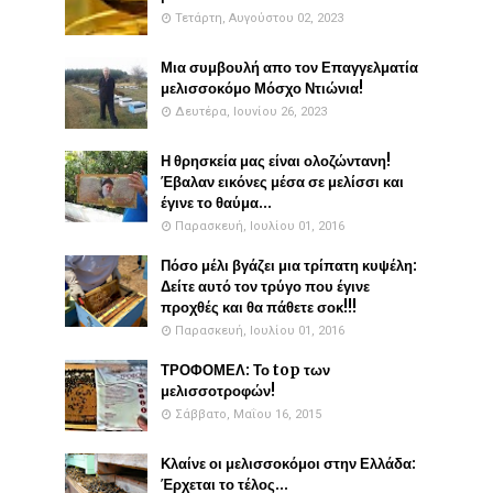
Τετάρτη, Αυγούστου 02, 2023
Μια συμβουλή απο τον Επαγγελματία
μελισσοκόμο Μόσχο Ντιώνια!
Δευτέρα, Ιουνίου 26, 2023
Η θρησκεία μας είναι ολοζώντανη!
Έβαλαν εικόνες μέσα σε μελίσσι και
έγινε το θαύμα...
Παρασκευή, Ιουλίου 01, 2016
Πόσο μέλι βγάζει μια τρίπατη κυψέλη:
Δείτε αυτό τον τρύγο που έγινε
προχθές και θα πάθετε σοκ!!!
Παρασκευή, Ιουλίου 01, 2016
ΤΡΟΦΟΜΕΛ: Το top των
μελισσοτροφών!
Σάββατο, Μαΐου 16, 2015
Κλαίνε οι μελισσοκόμοι στην Ελλάδα:
Έρχεται το τέλος...