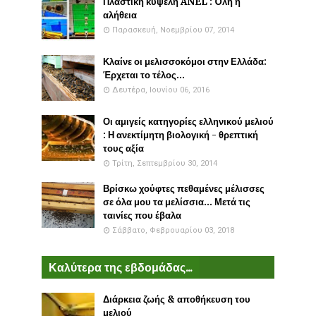
Πλαστικη κυψέλη ANEL : Όλη η
αλήθεια
Παρασκευή, Νοεμβρίου 07, 2014
Κλαίνε οι μελισσοκόμοι στην Ελλάδα:
Έρχεται το τέλος...
Δευτέρα, Ιουνίου 06, 2016
Οι αμιγείς κατηγορίες ελληνικού μελιού
: Η ανεκτίμητη βιολογική - θρεπτική
τους αξία
Τρίτη, Σεπτεμβρίου 30, 2014
Βρίσκω χούφτες πεθαμένες μέλισσες
σε όλα μου τα μελίσσια... Μετά τις
ταινίες που έβαλα
Σάββατο, Φεβρουαρίου 03, 2018
Καλύτερα της εβδομάδας...
Διάρκεια ζωής & αποθήκευση του
μελιού