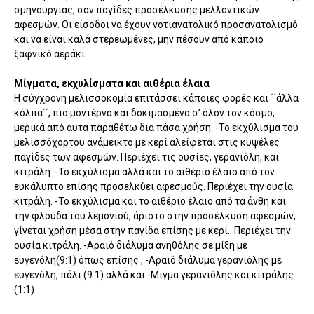
σμηνουργίας, σαν παγίδες προσέλκυσης μελλοντικών
αφεσμών. Οι είσοδοι να έχουν νοτιανατολικό προσανατολισμό
και να είναι καλά στερεωμένες, μην πέσουν από κάποιο
ξαφνικό αεράκι.
Μίγματα, εκχυλίσματα και αιθέρια έλαια
Η σύγχρονη μελισσοκομία επιτάσσει κάποιες φορές και ΄΄άλλα
κόλπα΄΄, πιο μοντέρνα και δοκιμασμένα σ’ όλον τον κόσμο,
μερικά από αυτά παραθέτω δια πάσα χρήση. -Το εκχύλισμα του
μελισσόχορτου ανάμεικτο με κερί αλείφεται στις κυψέλες
παγίδες των αφεσμών. Περιέχει τις ουσίες, γερανιόλη, και
κιτράλη. -Το εκχύλισμα αλλά και το αιθέριο έλαιο από τον
ευκάλυπτο επίσης προσελκύει αφεσμούς. Περιέχει την ουσία
κιτράλη. -Το εκχύλισμα και το αιθέριο έλαιο από τα άνθη και
την φλούδα του λεμονιού, άριστο στην προσέλκυση αφεσμών,
γίνεται χρήση μέσα στην παγίδα επίσης με κερί.. Περιέχει την
ουσία κιτράλη. -Αραιό διάλυμα ανηθόλης σε μίξη με
ευγενόλη(9:1) όπως επίσης , -Αραιό διάλυμα γερανιόλης με
ευγενόλη, πάλι (9:1) αλλά και -Μίγμα γερανιόλης και κιτράλης
(1:1)