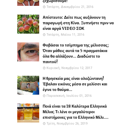
ξεχωρίσουμε!
Τετάρτη, Δεκεμβρίου 21, 2016
Απίστευτο: Δείτε πως αυξάνουν τη
παραγωγή στη Κίνα. Ξυπνήστε πριν να
είναι αργά VIDEO ΣΟΚ
Τετάρτη, Μαΐου 11, 2016
Φοβάσαι το τσίμπημα της μέλισσας;
Όταν μάθεις αυτά τα 5 πραγματάκια
όλα θα αλλάξουν... Διαδώστε το
παντού!
Κυριακή, Νοεμβρίου 12, 2017
Η θρησκεία μας είναι ολοζώντανη!
Έβαλαν εικόνες μέσα σε μελίσσι και
έγινε το θαύμα...
Παρασκευή, Ιουλίου 01, 2016
Ποιά είναι τα 18 Καλύτερα Ελληνικά
Μέλια; Τι λένε οι μεγαλύτεροι
επιστήμονες για το Ελληνικό Μέλι....
Τρίτη, Νοεμβρίου 26, 2019