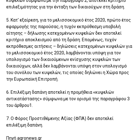
κυψελών σύμφωνα με την παράγραφο 2, αποτελεί κριτήριο
επιλεξιμότητας για την ένταξη των δικαιούχων στη δράση.
5. Κατ' εξαίρεση, για το μελισσοκομικό έτος 2020, πρώτο έτος
εφαρμογής της παρούσας, η τυχόν εκπρόθεσμη υποβολή
αίτησης – δήλωσης κατεχομένων κυψελών δεν αποτελεί
κριτήριο αποκλεισμού από τη δράση. Επομένως, τυχόν
εκπρόθεσμες αιτήσεις – δηλώσεις κατεχομένων κυψελών για
το μελισσοκομικό έτος 2020, λαμβάνονται υπόψη για τον
υπολογισμό των δικαιούμενων ενίσχυσης κυψελών των
δικαιούχων, αλλά δεν λαμβάνονται υπόψη στον υπολογισμό
του συνόλου των κυψελών, τις οποίες δηλώνει η Χώρα προς
την Ευρωπαϊκή Επιτροπή.
6. Επιλέξιμη δαπάνη αποτελεί η προμήθεια «κυψελών
αντικατάστασης» σύμφωνα με τον ορισμό της παραγράφου 3
του άρθρου1.
7. Ο Φόρος Προστιθέμενης Αξίας (ΦΠΑ) δεν αποτελεί
επιλέξιμη δαπάνη.
Πηγή agronews.gr