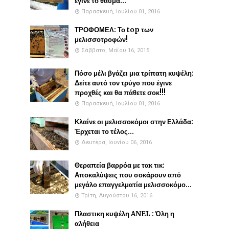
έγινε το θαύμα...
Παρασκευή, Ιουλίου 01, 2016
ΤΡΟΦΟΜΕΛ: Το top των
μελισσοτροφών!
Σάββατο, Μαΐου 16, 2015
Πόσο μέλι βγάζει μια τρίπατη κυψέλη:
Δείτε αυτό τον τρύγο που έγινε
προχθές και θα πάθετε σοκ!!!
Παρασκευή, Ιουλίου 01, 2016
Κλαίνε οι μελισσοκόμοι στην Ελλάδα:
Έρχεται το τέλος...
Δευτέρα, Ιουνίου 06, 2016
Θεραπεία βαρρόα με τακ τικ:
Αποκαλύψεις που σοκάρουν από
μεγάλο επαγγελματία μελισσοκόμο...
Τρίτη, Αυγούστου 16, 2016
Πλαστικη κυψέλη ANEL : Όλη η
αλήθεια