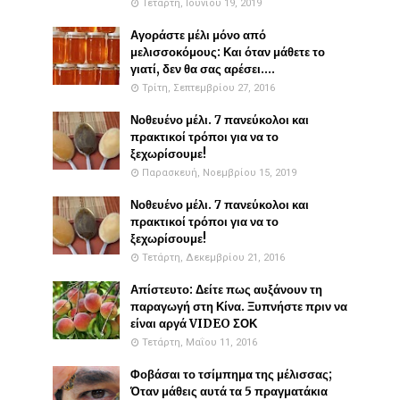
Τετάρτη, Ιουνίου 19, 2019
Αγοράστε μέλι μόνο από
μελισσοκόμους: Και όταν μάθετε το
γιατί, δεν θα σας αρέσει....
Τρίτη, Σεπτεμβρίου 27, 2016
Νοθευένο μέλι. 7 πανεύκολοι και
πρακτικοί τρόποι για να το
ξεχωρίσουμε!
Παρασκευή, Νοεμβρίου 15, 2019
Νοθευένο μέλι. 7 πανεύκολοι και
πρακτικοί τρόποι για να το
ξεχωρίσουμε!
Τετάρτη, Δεκεμβρίου 21, 2016
Απίστευτο: Δείτε πως αυξάνουν τη
παραγωγή στη Κίνα. Ξυπνήστε πριν να
είναι αργά VIDEO ΣΟΚ
Τετάρτη, Μαΐου 11, 2016
Φοβάσαι το τσίμπημα της μέλισσας;
Όταν μάθεις αυτά τα 5 πραγματάκια