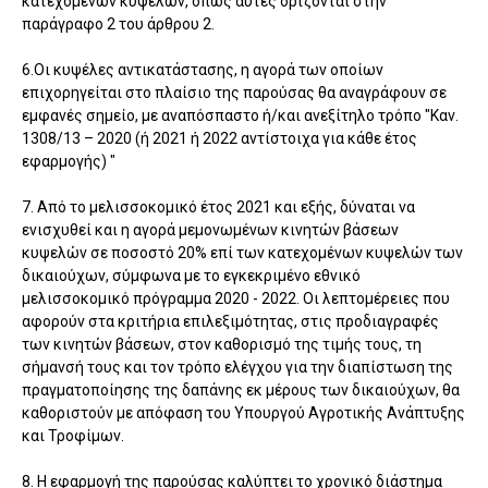
κατεχομένων κυψελών, όπως αυτές ορίζονται στην
παράγραφο 2 του άρθρου 2.
6.Οι κυψέλες αντικατάστασης, η αγορά των οποίων
επιχορηγείται στο πλαίσιο της παρούσας θα αναγράφουν σε
εμφανές σημείο, με αναπόσπαστο ή/και ανεξίτηλο τρόπο "Καν.
1308/13 – 2020 (ή 2021 ή 2022 αντίστοιχα για κάθε έτος
εφαρμογής) "
7. Από το μελισσοκομικό έτος 2021 και εξής, δύναται να
ενισχυθεί και η αγορά μεμονωμένων κινητών βάσεων
κυψελών σε ποσοστό 20% επί των κατεχομένων κυψελών των
δικαιούχων, σύμφωνα με το εγκεκριμένο εθνικό
μελισσοκομικό πρόγραμμα 2020 - 2022. Οι λεπτομέρειες που
αφορούν στα κριτήρια επιλεξιμότητας, στις προδιαγραφές
των κινητών βάσεων, στον καθορισμό της τιμής τους, τη
σήμανσή τους και τον τρόπο ελέγχου για την διαπίστωση της
πραγματοποίησης της δαπάνης εκ μέρους των δικαιούχων, θα
καθοριστούν με απόφαση του Υπουργού Αγροτικής Ανάπτυξης
και Τροφίμων.
8. Η εφαρμογή της παρούσας καλύπτει το χρονικό διάστημα