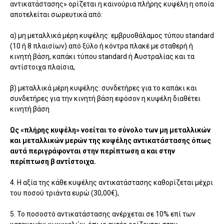
αντικατάστασης» ορίζεται η καινούρια πλήρης κυψέλη η οποία
αποτελείται σωρευτικά από:
α) μη μεταλλικά μέρη κυψέλης: εμβρυοθάλαμος τύπου standard
(10 ή 8 πλαισίων) από ξύλο ή κόντρα πλακέ με σταθερή ή
κινητή βάση, καπάκι τύπου standard ή Αυστραλίας και τα
αντίστοιχα πλαίσια,
β) μεταλλικά μέρη κυψέλης: συνδετήρες για το καπάκι και
συνδετήρες για την κινητή βάση εφόσον η κυψέλη διαθέτει
κινητή βάση
Ως «πλήρης κυψέλη» νοείται το σύνολο των μη μεταλλικών
και μεταλλικών μερών της κυψέλης αντικατάστασης όπως
αυτά περιγράφονται στην περίπτωση α και στην
περίπτωση β αντίστοιχα.
4. Η αξία της κάθε κυψέλης αντικατάστασης καθορίζεται μέχρι
του ποσού τριάντα ευρώ (30,00€),
5. Το ποσοστό αντικατάστασης ανέρχεται σε 10% επί των