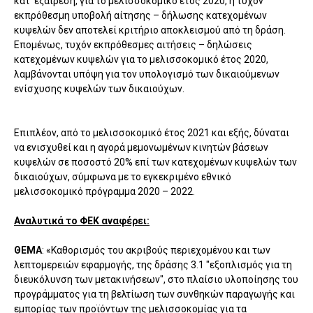
κατ' εξαίρεση, για το μελισσοκομικό έτος 2020, η τυχόν
εκπρόθεσμη υποβολή αίτησης – δήλωσης κατεχομένων
κυψελών δεν αποτελεί κριτήριο αποκλεισμού από τη δράση.
Επομένως, τυχόν εκπρόθεσμες αιτήσεις – δηλώσεις
κατεχομένων κυψελών για το μελισσοκομικό έτος 2020,
λαμβάνονται υπόψη για τον υπολογισμό των δικαιούμενων
ενίσχυσης κυψελών των δικαιούχων.
Επιπλέον, από το μελισσοκομικό έτος 2021 και εξής, δύναται
να ενισχυθεί και η αγορά μεμονωμένων κινητών βάσεων
κυψελών σε ποσοστό 20% επί των κατεχομένων κυψελών των
δικαιούχων, σύμφωνα με το εγκεκριμένο εθνικό
μελισσοκομικό πρόγραμμα 2020 – 2022.
Αναλυτικά το ΦΕΚ αναφέρει:
ΘΕΜΑ
: «Καθορισμός του ακριβούς περιεχομένου και των
λεπτομερειών εφαρμογής, της δράσης 3.1 "εξοπλισμός για τη
διευκόλυνση των μετακινήσεων", στο πλαίσιο υλοποίησης του
προγράμματος για τη βελτίωση των συνθηκών παραγωγής και
εμπορίας των προϊόντων της μελισσοκομίας για τα