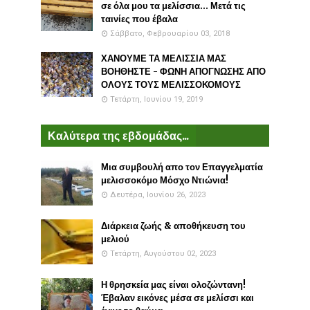
σε όλα μου τα μελίσσια... Μετά τις
ταινίες που έβαλα
Σάββατο, Φεβρουαρίου 03, 2018
ΧΑΝΟΥΜΕ ΤΑ ΜΕΛΙΣΣΙΑ ΜΑΣ
ΒΟΗΘΗΣΤΕ - ΦΩΝΗ ΑΠΟΓΝΩΣΗΣ ΑΠΟ
ΟΛΟΥΣ ΤΟΥΣ ΜΕΛΙΣΣΟΚΟΜΟΥΣ
Τετάρτη, Ιουνίου 19, 2019
Καλύτερα της εβδομάδας...
Μια συμβουλή απο τον Επαγγελματία
μελισσοκόμο Μόσχο Ντιώνια!
Δευτέρα, Ιουνίου 26, 2023
Διάρκεια ζωής & αποθήκευση του
μελιού
Τετάρτη, Αυγούστου 02, 2023
Η θρησκεία μας είναι ολοζώντανη!
Έβαλαν εικόνες μέσα σε μελίσσι και