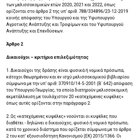
των μελισσοκομικών ετών 2020, 2021 και 2022, όπως
ορίζονται στο άρθρο 2 της υπ' αριθ. 788/334896/23-12-2019
κοινής απόφασης του Υπουργού και της Υφυπουργού
Αγροτικής Ανάπτυξης και Τροφίμων και του Υφυπουργού
Ανάπτυξης και Επενδύσεων.
Άρθρο 2
Δικαιούχοι – κριτήρια επιλεξιμότητας
1. Δικαιούχοι της δράσης είναι φυσικά ή νομικά πρόσωπα,
κάτοχοι θεωρημένου και εν ισχύ μελισσοκομικού βιβλιαρίου
σύμφωνα με την υπ' αριθ. 370910/14-5-2001 (Β΄ 642) απόφαση
του Υπουργού Γεωργίας, τα οποία διατηρούν μελισσοκομική
εκμετάλλευση με τουλάχιστον 20 «κατεχόμενες κυψέλες»
όπως αυτές ορίζονται στην παράγραφο 2.
2. Ως «κατεχόμενες κυψέλες» νοούνται οι κυψέλες που
διαθέτει - δηλώνει ο δικαιούχος, φυσικό ή νομικό πρόσωπο,
κατά το χρονικό διάστημα που ορίζεται σύμφωνα με το άρθρο
2 του κατ' εξουσιοδότηση Κανονισμού (ΕΚ) 2015/1366. Οι