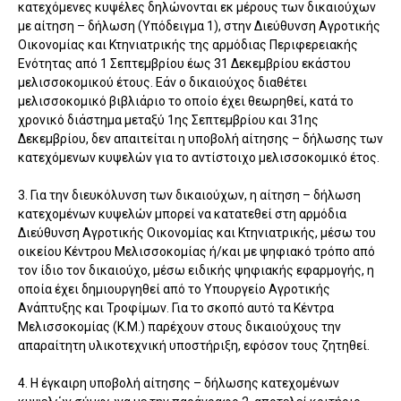
κατεχόμενες κυψέλες δηλώνονται εκ μέρους των δικαιούχων
με αίτηση – δήλωση (Υπόδειγμα 1), στην Διεύθυνση Αγροτικής
Οικονομίας και Κτηνιατρικής της αρμόδιας Περιφερειακής
Ενότητας από 1 Σεπτεμβρίου έως 31 Δεκεμβρίου εκάστου
μελισσοκομικού έτους. Εάν ο δικαιούχος διαθέτει
μελισσοκομικό βιβλιάριο το οποίο έχει θεωρηθεί, κατά το
χρονικό διάστημα μεταξύ 1ης Σεπτεμβρίου και 31ης
Δεκεμβρίου, δεν απαιτείται η υποβολή αίτησης – δήλωσης των
κατεχόμενων κυψελών για το αντίστοιχο μελισσοκομικό έτος.
3. Για την διευκόλυνση των δικαιούχων, η αίτηση – δήλωση
κατεχομένων κυψελών μπορεί να κατατεθεί στη αρμόδια
Διεύθυνση Αγροτικής Οικονομίας και Κτηνιατρικής, μέσω του
οικείου Κέντρου Μελισσοκομίας ή/και με ψηφιακό τρόπο από
τον ίδιο τον δικαιούχο, μέσω ειδικής ψηφιακής εφαρμογής, η
οποία έχει δημιουργηθεί από το Υπουργείο Αγροτικής
Ανάπτυξης και Τροφίμων. Για το σκοπό αυτό τα Κέντρα
Μελισσοκομίας (Κ.Μ.) παρέχουν στους δικαιούχους την
απαραίτητη υλικοτεχνική υποστήριξη, εφόσον τους ζητηθεί.
4. Η έγκαιρη υποβολή αίτησης – δήλωσης κατεχομένων