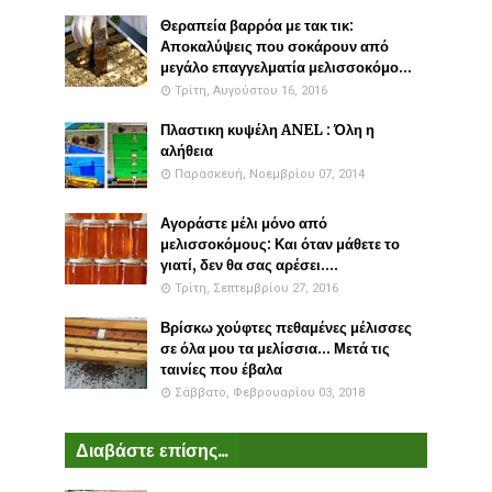
Θεραπεία βαρρόα με τακ τικ:
Αποκαλύψεις που σοκάρουν από
μεγάλο επαγγελματία μελισσοκόμο...
Τρίτη, Αυγούστου 16, 2016
Πλαστικη κυψέλη ANEL : Όλη η
αλήθεια
Παρασκευή, Νοεμβρίου 07, 2014
Αγοράστε μέλι μόνο από
μελισσοκόμους: Και όταν μάθετε το
γιατί, δεν θα σας αρέσει....
Τρίτη, Σεπτεμβρίου 27, 2016
Βρίσκω χούφτες πεθαμένες μέλισσες
σε όλα μου τα μελίσσια... Μετά τις
ταινίες που έβαλα
Σάββατο, Φεβρουαρίου 03, 2018
Διαβάστε επίσης...