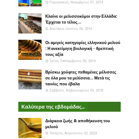
Παρασκευή, Νοεμβρίου 07, 2014
Κλαίνε οι μελισσοκόμοι στην Ελλάδα:
Έρχεται το τέλος...
Δευτέρα, Ιουνίου 06, 2016
Οι αμιγείς κατηγορίες ελληνικού μελιού
: Η ανεκτίμητη βιολογική - θρεπτική
τους αξία
Τρίτη, Σεπτεμβρίου 30, 2014
Βρίσκω χούφτες πεθαμένες μέλισσες
σε όλα μου τα μελίσσια... Μετά τις
ταινίες που έβαλα
Σάββατο, Φεβρουαρίου 03, 2018
Καλύτερα της εβδομάδας...
Διάρκεια ζωής & αποθήκευση του
μελιού
Τετάρτη, Αυγούστου 02, 2023