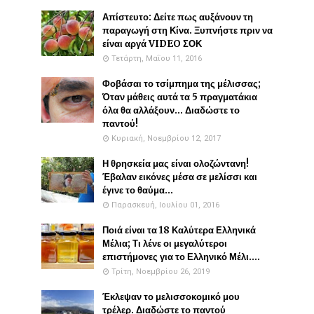
Απίστευτο: Δείτε πως αυξάνουν τη
παραγωγή στη Κίνα. Ξυπνήστε πριν να
είναι αργά VIDEO ΣΟΚ
Τετάρτη, Μαΐου 11, 2016
Φοβάσαι το τσίμπημα της μέλισσας;
Όταν μάθεις αυτά τα 5 πραγματάκια
όλα θα αλλάξουν... Διαδώστε το
παντού!
Κυριακή, Νοεμβρίου 12, 2017
Η θρησκεία μας είναι ολοζώντανη!
Έβαλαν εικόνες μέσα σε μελίσσι και
έγινε το θαύμα...
Παρασκευή, Ιουλίου 01, 2016
Ποιά είναι τα 18 Καλύτερα Ελληνικά
Μέλια; Τι λένε οι μεγαλύτεροι
επιστήμονες για το Ελληνικό Μέλι....
Τρίτη, Νοεμβρίου 26, 2019
Έκλεψαν το μελισσοκομικό μου
τρέλερ. Διαδώστε το παντού