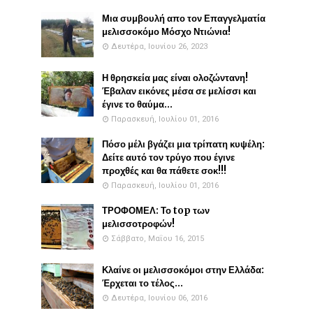
Μια συμβουλή απο τον Επαγγελματία
μελισσοκόμο Μόσχο Ντιώνια!
Δευτέρα, Ιουνίου 26, 2023
Η θρησκεία μας είναι ολοζώντανη!
Έβαλαν εικόνες μέσα σε μελίσσι και
έγινε το θαύμα...
Παρασκευή, Ιουλίου 01, 2016
Πόσο μέλι βγάζει μια τρίπατη κυψέλη:
Δείτε αυτό τον τρύγο που έγινε
προχθές και θα πάθετε σοκ!!!
Παρασκευή, Ιουλίου 01, 2016
ΤΡΟΦΟΜΕΛ: Το top των
μελισσοτροφών!
Σάββατο, Μαΐου 16, 2015
Κλαίνε οι μελισσοκόμοι στην Ελλάδα:
Έρχεται το τέλος...
Δευτέρα, Ιουνίου 06, 2016