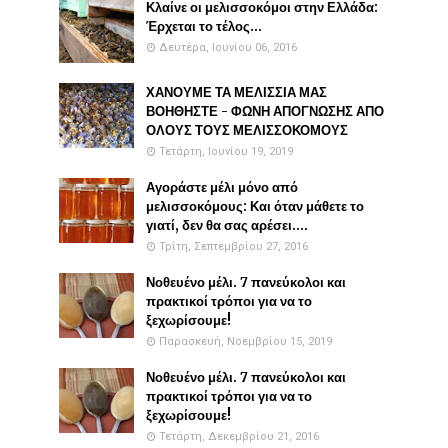
Κλαίνε οι μελισσοκόμοι στην Ελλάδα:
Έρχεται το τέλος...
Δευτέρα, Ιουνίου 06, 2016
ΧΑΝΟΥΜΕ ΤΑ ΜΕΛΙΣΣΙΑ ΜΑΣ
ΒΟΗΘΗΣΤΕ - ΦΩΝΗ ΑΠΟΓΝΩΣΗΣ ΑΠΟ
ΟΛΟΥΣ ΤΟΥΣ ΜΕΛΙΣΣΟΚΟΜΟΥΣ
Τετάρτη, Ιουνίου 19, 2019
Αγοράστε μέλι μόνο από
μελισσοκόμους: Και όταν μάθετε το
γιατί, δεν θα σας αρέσει....
Τρίτη, Σεπτεμβρίου 27, 2016
Νοθευένο μέλι. 7 πανεύκολοι και
πρακτικοί τρόποι για να το
ξεχωρίσουμε!
Παρασκευή, Νοεμβρίου 15, 2019
Νοθευένο μέλι. 7 πανεύκολοι και
πρακτικοί τρόποι για να το
ξεχωρίσουμε!
Τετάρτη, Δεκεμβρίου 21, 2016