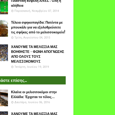
Πλαστικη κυψέλη ANEL : Όλη η
αλήθεια
Παρασκευή, Νοεμβρίου 07, 2014
Τέλεια σφηκοπαγίδα: Πατέντα με
μπουκάλι για να εξολοθρεύσετε
τις σφήκες από το μελισσοκομείο!
Τρίτη, Αυγούστου 04, 2015
ΧΑΝΟΥΜΕ ΤΑ ΜΕΛΙΣΣΙΑ ΜΑΣ
ΒΟΗΘΗΣΤΕ - ΦΩΝΗ ΑΠΟΓΝΩΣΗΣ
ΑΠΟ ΟΛΟΥΣ ΤΟΥΣ
ΜΕΛΙΣΣΟΚΟΜΟΥΣ
Τετάρτη, Ιουνίου 19, 2019
άστε επίσης...
Κλαίνε οι μελισσοκόμοι στην
Ελλάδα: Έρχεται το τέλος...
Δευτέρα, Ιουνίου 06, 2016
ΧΑΝΟΥΜΕ ΤΑ ΜΕΛΙΣΣΙΑ ΜΑΣ