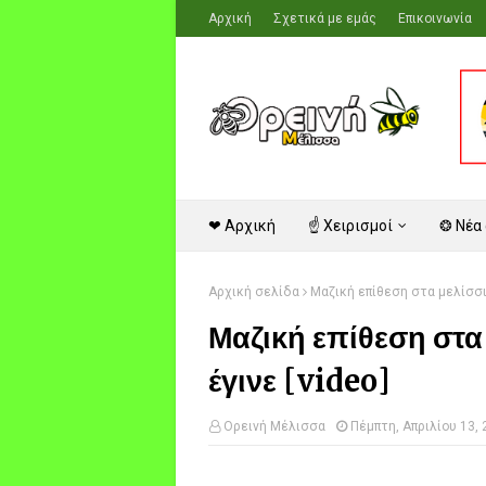
Αρχική
Σχετικά με εμάς
Επικοινωνία
❤ Αρχική
☝ Χειρισμοί
❂ Νέα
Αρχική σελίδα
Μαζική επίθεση στα μελίσσια
Μαζική επίθεση στα 
έγινε [video]
Ορεινή Μέλισσα
Πέμπτη, Απριλίου 13,