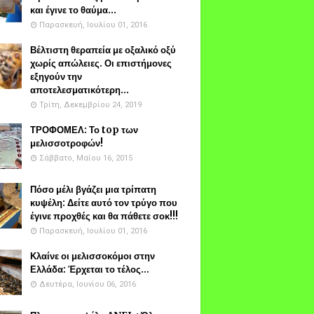
και έγινε το θαύμα...
Παρασκευή, Ιουλίου 01, 2016
Βέλτιστη θεραπεία με οξαλικό οξύ
χωρίς απώλειες. Οι επιστήμονες
εξηγούν την
αποτελεσματικότερη...
Τρίτη, Δεκεμβρίου 24, 2019
ΤΡΟΦΟΜΕΛ: Το top των
μελισσοτροφών!
Σάββατο, Μαΐου 16, 2015
Πόσο μέλι βγάζει μια τρίπατη
κυψέλη: Δείτε αυτό τον τρύγο που
έγινε προχθές και θα πάθετε σοκ!!!
Παρασκευή, Ιουλίου 01, 2016
Κλαίνε οι μελισσοκόμοι στην
Ελλάδα: Έρχεται το τέλος...
Δευτέρα, Ιουνίου 06, 2016