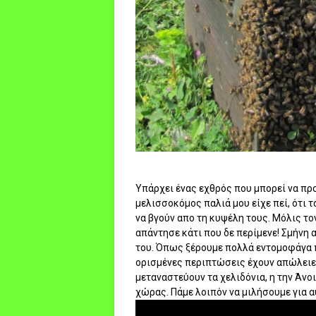
Υπάρχει ένας εχθρός που μπορεί να πρ
μελισσοκόμος παλιά μου είχε πεί, ότι 
να βγούν απο τη κυψέλη τους. Μόλις το
απάντησε κάτι που δε περίμενε! Σμήνη
του. Όπως ξέρουμε πολλά εντομοφάγα π
ορισμένες περιπτώσεις έχουν απώλειες
μεταναστεύουν τα χελιδόνια, η την Άνο
χώρας. Πάμε λοιπόν να μιλήσουμε για αυ