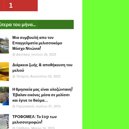
1
τερα του μήνα...
Μια συμβουλή απο τον
Επαγγελματία μελισσοκόμο
Μόσχο Ντιώνια!
Δευτέρα, Ιουνίου 26, 2023
Διάρκεια ζωής & αποθήκευση του
μελιού
Τετάρτη, Αυγούστου 02, 2023
Η θρησκεία μας είναι ολοζώντανη!
Έβαλαν εικόνες μέσα σε μελίσσι
και έγινε το θαύμα...
Παρασκευή, Ιουλίου 01, 2016
ΤΡΟΦΟΜΕΛ: Το top των
μελισσοτροφών!
Σάββατο, Μαΐου 16, 2015