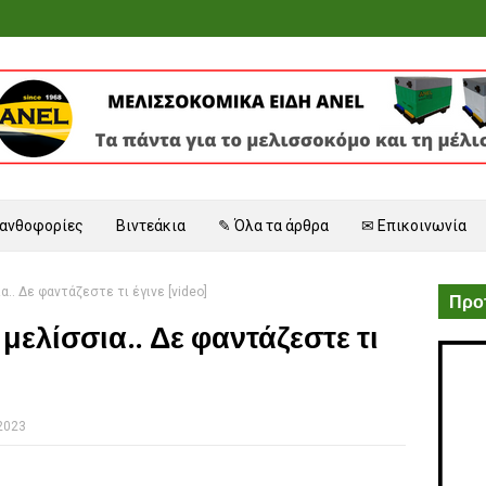
 ανθοφορίες
Βιντεάκια
✎ Όλα τα άρθρα
✉ Επικοινωνία
.. Δε φαντάζεστε τι έγινε [video]
Προτ
μελίσσια.. Δε φαντάζεστε τι
 2023