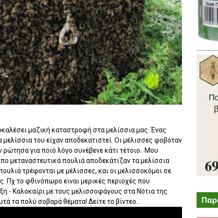
οκαλέσει μαζική καταστροφή στα μελίσσια μας. Ένας
τα μελίσσια του είχαν αποδεκατιστεί. Οι μέλισσες φοβόταν
ν ρώτησα για ποιό λόγο συνέβενε κάτι τέτοιο.. Μου
 απο μεταναστευτικά πουλιά αποδεκάτιζαν τα μελίσσια
ουλιά τρέφονται με μέλισσες, και οι μελισσοκόμοι σε
. Πχ το φθινόπωρο ειναι μερικές περιοχές που
ιξη - Καλοκαίρι με τους μελισσοφάγους στα Νότια της
Παρ
τά τα πολύ σοβαρά θέματα! Δείτε το βίντεο...