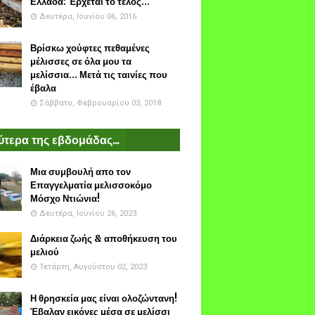
Ελλάδα: Έρχεται το τέλος...
Δευτέρα, Ιουνίου 06, 2016
Βρίσκω χούφτες πεθαμένες
μέλισσες σε όλα μου τα
μελίσσια... Μετά τις ταινίες που
έβαλα
Σάββατο, Φεβρουαρίου 03, 2018
τερα της εβδομάδας...
Μια συμβουλή απο τον
Επαγγελματία μελισσοκόμο
Μόσχο Ντιώνια!
Δευτέρα, Ιουνίου 26, 2023
Διάρκεια ζωής & αποθήκευση του
μελιού
Τετάρτη, Αυγούστου 02, 2023
Η θρησκεία μας είναι ολοζώντανη!
Έβαλαν εικόνες μέσα σε μελίσσι