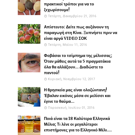
πρακτικοί τρόποι για να το
ξεχωρίσουμε!
Τετάρτη, Δεκεμβρίου 21, 2016
Απίστευτο: Δείτε πως αυξάνουν τη
παραγωγή στη Κίνα. Ξυπνήστε πριν να
είναι αργά VIDEO ΣΟΚ
Τετάρτη, Μαΐου 11, 2016
Φοβάσαι το τσίμπημα της μέλισσας;
Όταν μάθεις αυτά τα 5 πραγματάκια
όλα θα αλλάξουν... Διαδώστε το
παντού!
Κυριακή, Νοεμβρίου 12, 2017
Η θρησκεία μας είναι ολοζώντανη!
Έβαλαν εικόνες μέσα σε μελίσσι και
έγινε το θαύμα...
Παρασκευή, Ιουλίου 01, 2016
Ποιά είναι τα 18 Καλύτερα Ελληνικά
Μέλια; Τι λένε οι μεγαλύτεροι
επιστήμονες για το Ελληνικό Μέλι....