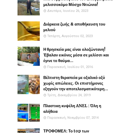
μελισσοκόμο Μόσχο Ντιώνια!
Δευτέρα, Ιουνίου 26, 2023
Διάρκεια ζωής & αποθήκευση του
μελιού
Τετάρτη, Αυγούστου 02, 2023
Η θρησκεία μας είναι ολοζώντανη!
Έβαλαν εικόνες μέσα σε μελίσσι και
έγινε το θαύμα...
Παρασκευή, Ιουλίου 01, 2016
Βέλτιστη θεραπεία με οξαλικό οξύ
χωρίς απώλειες. Οι επιστήμονες
εξηγούν την αποτελεσματικότερη...
Τρίτη, Δεκεμβρίου 24, 2019
Πλαστικη κυψέλη ANEL : Όλη η
αλήθεια
Παρασκευή, Νοεμβρίου 07, 2014
ΤΡΟΦΟΜΕΛ: Το top των