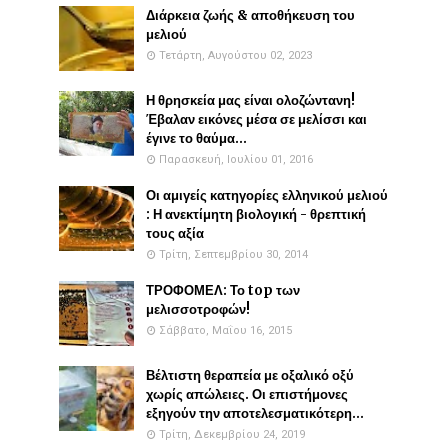
Διάρκεια ζωής & αποθήκευση του
μελιού
Τετάρτη, Αυγούστου 02, 2023
Η θρησκεία μας είναι ολοζώντανη!
Έβαλαν εικόνες μέσα σε μελίσσι και
έγινε το θαύμα...
Παρασκευή, Ιουλίου 01, 2016
Οι αμιγείς κατηγορίες ελληνικού μελιού
: Η ανεκτίμητη βιολογική - θρεπτική
τους αξία
Τρίτη, Σεπτεμβρίου 30, 2014
ΤΡΟΦΟΜΕΛ: Το top των
μελισσοτροφών!
Σάββατο, Μαΐου 16, 2015
Βέλτιστη θεραπεία με οξαλικό οξύ
χωρίς απώλειες. Οι επιστήμονες
εξηγούν την αποτελεσματικότερη...
Τρίτη, Δεκεμβρίου 24, 2019