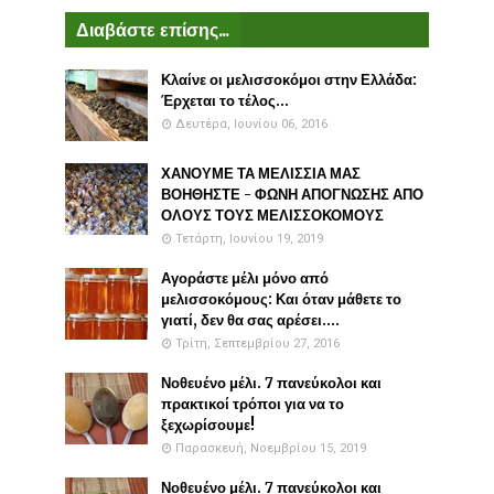
Διαβάστε επίσης...
Κλαίνε οι μελισσοκόμοι στην Ελλάδα:
Έρχεται το τέλος...
Δευτέρα, Ιουνίου 06, 2016
ΧΑΝΟΥΜΕ ΤΑ ΜΕΛΙΣΣΙΑ ΜΑΣ
ΒΟΗΘΗΣΤΕ - ΦΩΝΗ ΑΠΟΓΝΩΣΗΣ ΑΠΟ
ΟΛΟΥΣ ΤΟΥΣ ΜΕΛΙΣΣΟΚΟΜΟΥΣ
Τετάρτη, Ιουνίου 19, 2019
Αγοράστε μέλι μόνο από
μελισσοκόμους: Και όταν μάθετε το
γιατί, δεν θα σας αρέσει....
Τρίτη, Σεπτεμβρίου 27, 2016
Νοθευένο μέλι. 7 πανεύκολοι και
πρακτικοί τρόποι για να το
ξεχωρίσουμε!
Παρασκευή, Νοεμβρίου 15, 2019
Νοθευένο μέλι. 7 πανεύκολοι και