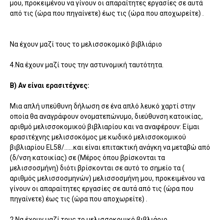
μου, προκειμένου να γίνουν οι απαραίτητες εργασίες σε αυτά
από τις (ώρα που πηγαίνετε) έως τις (ώρα που αποχωρείτε) .
Να έχουν μαζί τους το μελισσοκομικό βιβλιάριο
4.Να έχουν μαζί τους την αστυνομική ταυτότητα.
Β) Αν είναι ερασιτέχνες:
Μια απλή υπεύθυνη δήλωση σε ένα απλό λευκό χαρτί στην
οποία θα αναγράφουν ονοματεπώνυμο, διεύθυνση κατοικίας,
αριθμό μελισσοκομικού βιβλιαρίου και να αναφέρουν: Είμαι
ερασιτέχνης μελισσοκόμος με κωδικό μελισσοκομικού
βιβλιαρίου EL58/……και είναι επιτακτική ανάγκη να μεταβώ από
(δ/νση κατοικίας) σε (Μέρος όπου βρίσκονται τα
μελισσοσμήνη) διότι βρίσκονται σε αυτό το σημείο τα (
αριθμός μελισσοσμηνών) μελισσοσμήνη μου, προκειμένου να
γίνουν οι απαραίτητες εργασίες σε αυτά από τις (ώρα που
πηγαίνετε) έως τις (ώρα που αποχωρείτε) .
2.Να έχουν μαζί τους το μελισσοκομικό βιβλιάριο.