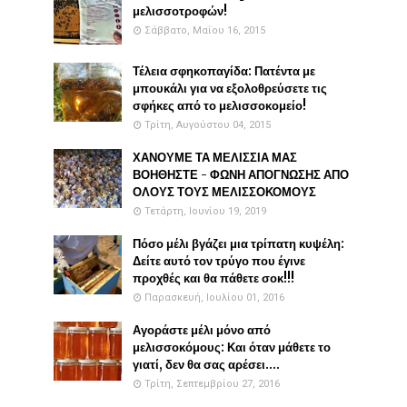
μελισσοτροφών!
Σάββατο, Μαΐου 16, 2015
Τέλεια σφηκοπαγίδα: Πατέντα με
μπουκάλι για να εξολοθρεύσετε τις
σφήκες από το μελισσοκομείο!
Τρίτη, Αυγούστου 04, 2015
ΧΑΝΟΥΜΕ ΤΑ ΜΕΛΙΣΣΙΑ ΜΑΣ
ΒΟΗΘΗΣΤΕ - ΦΩΝΗ ΑΠΟΓΝΩΣΗΣ ΑΠΟ
ΟΛΟΥΣ ΤΟΥΣ ΜΕΛΙΣΣΟΚΟΜΟΥΣ
Τετάρτη, Ιουνίου 19, 2019
Πόσο μέλι βγάζει μια τρίπατη κυψέλη:
Δείτε αυτό τον τρύγο που έγινε
προχθές και θα πάθετε σοκ!!!
Παρασκευή, Ιουλίου 01, 2016
Αγοράστε μέλι μόνο από
μελισσοκόμους: Και όταν μάθετε το
γιατί, δεν θα σας αρέσει....
Τρίτη, Σεπτεμβρίου 27, 2016