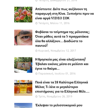
Τετάρτη, Δεκεμβρίου 21, 2016
Απίστευτο: Δείτε πως αυξάνουν τη
παραγωγή στη Κίνα. Ξυπνήστε πριν να
είναι αργά VIDEO ΣΟΚ
Τετάρτη, Μαΐου 11, 2016
Φοβάσαι το τσίμπημα της μέλισσας;
Όταν μάθεις αυτά τα 5 πραγματάκια
όλα θα αλλάξουν... Διαδώστε το
παντού!
Κυριακή, Νοεμβρίου 12, 2017
Η θρησκεία μας είναι ολοζώντανη!
Έβαλαν εικόνες μέσα σε μελίσσι και
έγινε το θαύμα...
Παρασκευή, Ιουλίου 01, 2016
Ποιά είναι τα 18 Καλύτερα Ελληνικά
Μέλια; Τι λένε οι μεγαλύτεροι
επιστήμονες για το Ελληνικό Μέλι....
Τρίτη, Νοεμβρίου 26, 2019
Έκλεψαν το μελισσοκομικό μου