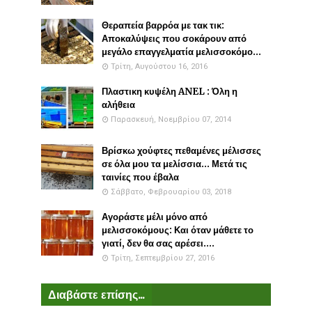
Θεραπεία βαρρόα με τακ τικ:
Αποκαλύψεις που σοκάρουν από
μεγάλο επαγγελματία μελισσοκόμο...
Τρίτη, Αυγούστου 16, 2016
Πλαστικη κυψέλη ANEL : Όλη η
αλήθεια
Παρασκευή, Νοεμβρίου 07, 2014
Βρίσκω χούφτες πεθαμένες μέλισσες
σε όλα μου τα μελίσσια... Μετά τις
ταινίες που έβαλα
Σάββατο, Φεβρουαρίου 03, 2018
Αγοράστε μέλι μόνο από
μελισσοκόμους: Και όταν μάθετε το
γιατί, δεν θα σας αρέσει....
Τρίτη, Σεπτεμβρίου 27, 2016
Διαβάστε επίσης...