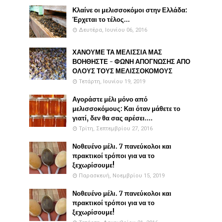
Κλαίνε οι μελισσοκόμοι στην Ελλάδα:
Έρχεται το τέλος...
Δευτέρα, Ιουνίου 06, 2016
ΧΑΝΟΥΜΕ ΤΑ ΜΕΛΙΣΣΙΑ ΜΑΣ
ΒΟΗΘΗΣΤΕ - ΦΩΝΗ ΑΠΟΓΝΩΣΗΣ ΑΠΟ
ΟΛΟΥΣ ΤΟΥΣ ΜΕΛΙΣΣΟΚΟΜΟΥΣ
Τετάρτη, Ιουνίου 19, 2019
Αγοράστε μέλι μόνο από
μελισσοκόμους: Και όταν μάθετε το
γιατί, δεν θα σας αρέσει....
Τρίτη, Σεπτεμβρίου 27, 2016
Νοθευένο μέλι. 7 πανεύκολοι και
πρακτικοί τρόποι για να το
ξεχωρίσουμε!
Παρασκευή, Νοεμβρίου 15, 2019
Νοθευένο μέλι. 7 πανεύκολοι και
πρακτικοί τρόποι για να το
ξεχωρίσουμε!