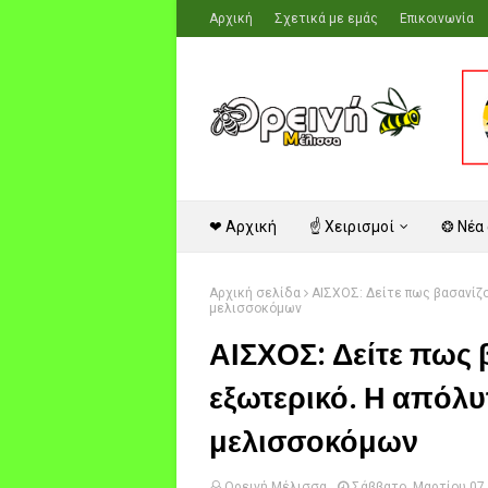
Αρχική
Σχετικά με εμάς
Επικοινωνία
❤ Αρχική
☝ Χειρισμοί
❂ Νέα
Αρχική σελίδα
ΑΙΣΧΟΣ: Δείτε πως βασανίζο
μελισσοκόμων
ΑΙΣΧΟΣ: Δείτε πως 
εξωτερικό. Η απόλ
μελισσοκόμων
Ορεινή Μέλισσα
Σάββατο, Μαρτίου 07,