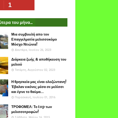
1
τερα του μήνα...
Μια συμβουλή απο τον
Επαγγελματία μελισσοκόμο
Μόσχο Ντιώνια!
Δευτέρα, Ιουνίου 26, 2023
Διάρκεια ζωής & αποθήκευση του
μελιού
Τετάρτη, Αυγούστου 02, 2023
Η θρησκεία μας είναι ολοζώντανη!
Έβαλαν εικόνες μέσα σε μελίσσι
και έγινε το θαύμα...
Παρασκευή, Ιουλίου 01, 2016
ΤΡΟΦΟΜΕΛ: Το top των
μελισσοτροφών!
Σάββατο, Μαΐου 16, 2015