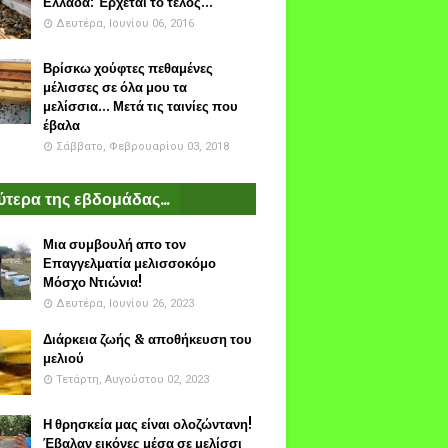
Ελλάδα: Έρχεται το τέλος...
Δευτέρα, Ιουνίου 06, 2016
Βρίσκω χούφτες πεθαμένες
μέλισσες σε όλα μου τα
μελίσσια... Μετά τις ταινίες που
έβαλα
Σάββατο, Φεβρουαρίου 03, 2018
τερα της εβδομάδας...
Μια συμβουλή απο τον
Επαγγελματία μελισσοκόμο
Μόσχο Ντιώνια!
Δευτέρα, Ιουνίου 26, 2023
Διάρκεια ζωής & αποθήκευση του
μελιού
Τετάρτη, Αυγούστου 02, 2023
Η θρησκεία μας είναι ολοζώντανη!
Έβαλαν εικόνες μέσα σε μελίσσι