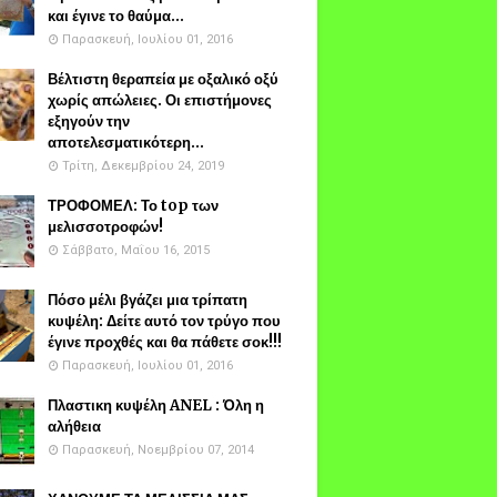
και έγινε το θαύμα...
Παρασκευή, Ιουλίου 01, 2016
Βέλτιστη θεραπεία με οξαλικό οξύ
χωρίς απώλειες. Οι επιστήμονες
εξηγούν την
αποτελεσματικότερη...
Τρίτη, Δεκεμβρίου 24, 2019
ΤΡΟΦΟΜΕΛ: Το top των
μελισσοτροφών!
Σάββατο, Μαΐου 16, 2015
Πόσο μέλι βγάζει μια τρίπατη
κυψέλη: Δείτε αυτό τον τρύγο που
έγινε προχθές και θα πάθετε σοκ!!!
Παρασκευή, Ιουλίου 01, 2016
Πλαστικη κυψέλη ANEL : Όλη η
αλήθεια
Παρασκευή, Νοεμβρίου 07, 2014