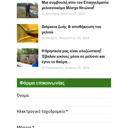
Μια συμβουλή απο τον Επαγγελματία
μελισσοκόμο Μόσχο Ντιώνια!
Δευτέρα, Ιουνίου 26, 2023
Διάρκεια ζωής & αποθήκευση του
μελιού
Τετάρτη, Αυγούστου 02, 2023
Η θρησκεία μας είναι ολοζώντανη!
Έβαλαν εικόνες μέσα σε μελίσσι και
έγινε το θαύμα...
Παρασκευή, Ιουλίου 01, 2016
Φόρμα επικοινωνίας
Όνομα
Ηλεκτρονικό ταχυδρομείο
*
Μήνυμα
*