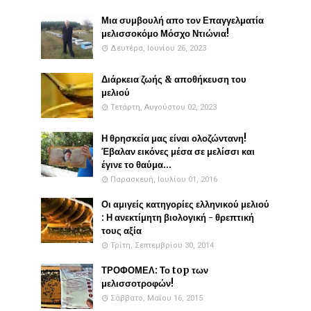
Μια συμβουλή απο τον Επαγγελματία
μελισσοκόμο Μόσχο Ντιώνια!
Δευτέρα, Ιουνίου 26, 2023
Διάρκεια ζωής & αποθήκευση του
μελιού
Τετάρτη, Αυγούστου 02, 2023
Η θρησκεία μας είναι ολοζώντανη!
Έβαλαν εικόνες μέσα σε μελίσσι και
έγινε το θαύμα...
Παρασκευή, Ιουλίου 01, 2016
Οι αμιγείς κατηγορίες ελληνικού μελιού
: Η ανεκτίμητη βιολογική - θρεπτική
τους αξία
Τρίτη, Σεπτεμβρίου 30, 2014
ΤΡΟΦΟΜΕΛ: Το top των
μελισσοτροφών!
Σάββατο, Μαΐου 16, 2015