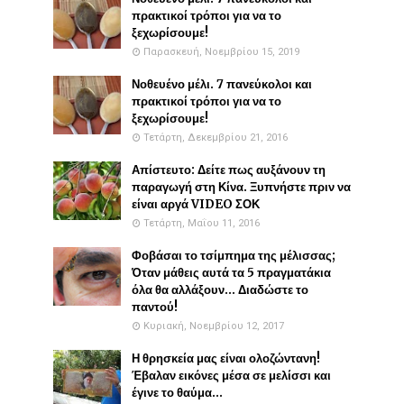
πρακτικοί τρόποι για να το
ξεχωρίσουμε!
Παρασκευή, Νοεμβρίου 15, 2019
Νοθευένο μέλι. 7 πανεύκολοι και
πρακτικοί τρόποι για να το
ξεχωρίσουμε!
Τετάρτη, Δεκεμβρίου 21, 2016
Απίστευτο: Δείτε πως αυξάνουν τη
παραγωγή στη Κίνα. Ξυπνήστε πριν να
είναι αργά VIDEO ΣΟΚ
Τετάρτη, Μαΐου 11, 2016
Φοβάσαι το τσίμπημα της μέλισσας;
Όταν μάθεις αυτά τα 5 πραγματάκια
όλα θα αλλάξουν... Διαδώστε το
παντού!
Κυριακή, Νοεμβρίου 12, 2017
Η θρησκεία μας είναι ολοζώντανη!
Έβαλαν εικόνες μέσα σε μελίσσι και
έγινε το θαύμα...