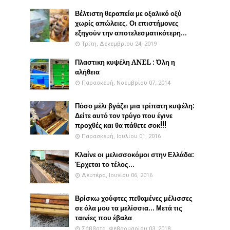
Βέλτιστη θεραπεία με οξαλικό οξύ
χωρίς απώλειες. Οι επιστήμονες
εξηγούν την αποτελεσματικότερη...
Τρίτη, Δεκεμβρίου 24, 2019
Πλαστικη κυψέλη ANEL : Όλη η
αλήθεια
Παρασκευή, Νοεμβρίου 07, 2014
Πόσο μέλι βγάζει μια τρίπατη κυψέλη:
Δείτε αυτό τον τρύγο που έγινε
προχθές και θα πάθετε σοκ!!!
Παρασκευή, Ιουλίου 01, 2016
Κλαίνε οι μελισσοκόμοι στην Ελλάδα:
Έρχεται το τέλος...
Δευτέρα, Ιουνίου 06, 2016
Βρίσκω χούφτες πεθαμένες μέλισσες
σε όλα μου τα μελίσσια... Μετά τις
ταινίες που έβαλα
Σάββατο, Φεβρουαρίου 03, 2018