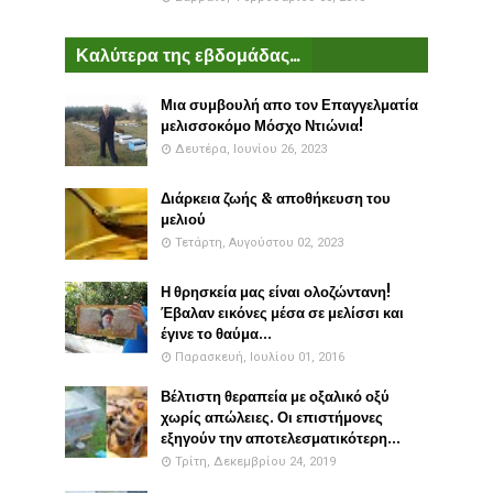
Καλύτερα της εβδομάδας...
Μια συμβουλή απο τον Επαγγελματία
μελισσοκόμο Μόσχο Ντιώνια!
Δευτέρα, Ιουνίου 26, 2023
Διάρκεια ζωής & αποθήκευση του
μελιού
Τετάρτη, Αυγούστου 02, 2023
Η θρησκεία μας είναι ολοζώντανη!
Έβαλαν εικόνες μέσα σε μελίσσι και
έγινε το θαύμα...
Παρασκευή, Ιουλίου 01, 2016
Βέλτιστη θεραπεία με οξαλικό οξύ
χωρίς απώλειες. Οι επιστήμονες
εξηγούν την αποτελεσματικότερη...
Τρίτη, Δεκεμβρίου 24, 2019