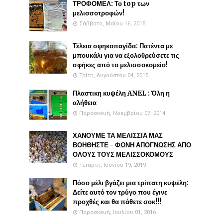
ΤΡΟΦΟΜΕΛ: Το top των
μελισσοτροφών!
Σάββατο, Μαΐου 16, 2015
Τέλεια σφηκοπαγίδα: Πατέντα με
μπουκάλι για να εξολοθρεύσετε τις
σφήκες από το μελισσοκομείο!
Τρίτη, Αυγούστου 04, 2015
Πλαστικη κυψέλη ANEL : Όλη η
αλήθεια
Παρασκευή, Νοεμβρίου 07, 2014
ΧΑΝΟΥΜΕ ΤΑ ΜΕΛΙΣΣΙΑ ΜΑΣ
ΒΟΗΘΗΣΤΕ - ΦΩΝΗ ΑΠΟΓΝΩΣΗΣ ΑΠΟ
ΟΛΟΥΣ ΤΟΥΣ ΜΕΛΙΣΣΟΚΟΜΟΥΣ
Τετάρτη, Ιουνίου 19, 2019
Πόσο μέλι βγάζει μια τρίπατη κυψέλη:
Δείτε αυτό τον τρύγο που έγινε
προχθές και θα πάθετε σοκ!!!
Παρασκευή, Ιουλίου 01, 2016