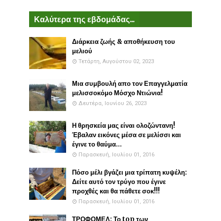
Καλύτερα της εβδομάδας...
Διάρκεια ζωής & αποθήκευση του
μελιού
Τετάρτη, Αυγούστου 02, 2023
Μια συμβουλή απο τον Επαγγελματία
μελισσοκόμο Μόσχο Ντιώνια!
Δευτέρα, Ιουνίου 26, 2023
Η θρησκεία μας είναι ολοζώντανη!
Έβαλαν εικόνες μέσα σε μελίσσι και
έγινε το θαύμα...
Παρασκευή, Ιουλίου 01, 2016
Πόσο μέλι βγάζει μια τρίπατη κυψέλη:
Δείτε αυτό τον τρύγο που έγινε
προχθές και θα πάθετε σοκ!!!
Παρασκευή, Ιουλίου 01, 2016
ΤΡΟΦΟΜΕΛ: Το top των