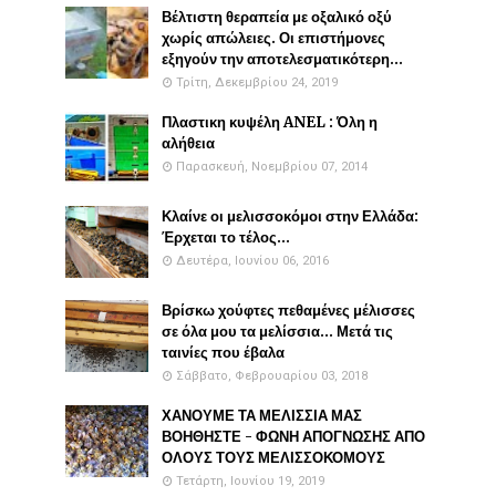
Βέλτιστη θεραπεία με οξαλικό οξύ
χωρίς απώλειες. Οι επιστήμονες
εξηγούν την αποτελεσματικότερη...
Τρίτη, Δεκεμβρίου 24, 2019
Πλαστικη κυψέλη ANEL : Όλη η
αλήθεια
Παρασκευή, Νοεμβρίου 07, 2014
Κλαίνε οι μελισσοκόμοι στην Ελλάδα:
Έρχεται το τέλος...
Δευτέρα, Ιουνίου 06, 2016
Βρίσκω χούφτες πεθαμένες μέλισσες
σε όλα μου τα μελίσσια... Μετά τις
ταινίες που έβαλα
Σάββατο, Φεβρουαρίου 03, 2018
ΧΑΝΟΥΜΕ ΤΑ ΜΕΛΙΣΣΙΑ ΜΑΣ
ΒΟΗΘΗΣΤΕ - ΦΩΝΗ ΑΠΟΓΝΩΣΗΣ ΑΠΟ
ΟΛΟΥΣ ΤΟΥΣ ΜΕΛΙΣΣΟΚΟΜΟΥΣ
Τετάρτη, Ιουνίου 19, 2019