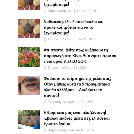
ξεχωρίσουμε!
Παρασκευή, Νοεμβρίου 15, 2019
Νοθευένο μέλι. 7 πανεύκολοι και
πρακτικοί τρόποι για να το
ξεχωρίσουμε!
Τετάρτη, Δεκεμβρίου 21, 2016
Απίστευτο: Δείτε πως αυξάνουν τη
παραγωγή στη Κίνα. Ξυπνήστε πριν να
είναι αργά VIDEO ΣΟΚ
Τετάρτη, Μαΐου 11, 2016
Φοβάσαι το τσίμπημα της μέλισσας;
Όταν μάθεις αυτά τα 5 πραγματάκια
όλα θα αλλάξουν... Διαδώστε το
παντού!
Κυριακή, Νοεμβρίου 12, 2017
Η θρησκεία μας είναι ολοζώντανη!
Έβαλαν εικόνες μέσα σε μελίσσι και
έγινε το θαύμα...
Παρασκευή, Ιουλίου 01, 2016