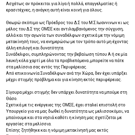
Ασχέτως αν πρόκειται για λίγα ή πολλά, επαγγελματίες ή
ερασιτέχνες, η ανάγκη αυτή είναι κοινή για όλους.
Θεωρώ σκόπιμο ως Πρόεδρος του Δ.Σ του Μ.Σ.Ιωαννινων κι ως
μέλος του Δ.Σ της ΟΜΣΕ και αντιλαμβανόμενος την σύγχυση,
αλλά και την αγωνία των συναδέλφων σχετικά με την νόμιμη
μετακίνησή τους, να ενημερώσω με τον τρόπο αυτό μη έχοντας
άλλη επιλογή και δυνατότητα.
Συνάδελφοι, συμπληρώνοντας την βεβαίωση τύπου Α ή σε μία
λευκή κόλα χαρτί με όλα τα προβλεπόμενα ,μπορείτε να πάτε
στα μελίσσια σας εντός της Περιφέρειας.
Από επικοινωνία Συναδέλφων ανά την Χώρα, δεν έχει υπάρξει
μέχρι στιγμής πρόβλημα και για κίνηση εκτός περιφέρειας.
Σίγουρα μέχρι στιγμής δεν υπάρχει δυνατότητα να μπούμε στη
Θάσο.
Σχετικά με τις ενέργειες της ΟΜΣΕ, έχει σταλεί επιστολή στο
Υπουργείο για να μας δωθεί η δυνατότητα ως μελισσοκόμοι, να
μπαίνουμε και στα νησιά καθότι η κίνηση μας σχετίζεται με
εργασίες στα μελίσσια.
Επίσης ζητήθηκε και η νόμιμη μετακίνησή μας εκτός