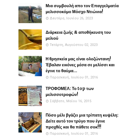
Μια συμβουλή απο τον Επαγγελματία
μελισσοκόμο Μόσχο Ντιώνια!
Δευτέρα, Ιουνίου 26, 2023
Διάρκεια ζωής & αποθήκευση του
μελιού
Τετάρτη, Αυγούστου 02, 2023
Η θρησκεία μας είναι ολοζώντανη!
Έβαλαν εικόνες μέσα σε μελίσσι και
έγινε το θαύμα...
Παρασκευή, Ιουλίου 01, 2016
ΤΡΟΦΟΜΕΛ: Το top των
μελισσοτροφών!
Σάββατο, Μαΐου 16, 2015
Πόσο μέλι βγάζει μια τρίπατη κυψέλη:
Δείτε αυτό τον τρύγο που έγινε
προχθές και θα πάθετε σοκ!!!
Παρασκευή, Ιουλίου 01, 2016