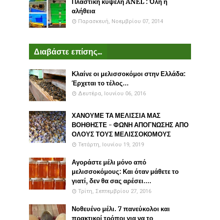
Πλαστικη κυψέλη ANEL : Όλη η
αλήθεια
Παρασκευή, Νοεμβρίου 07, 2014
Διαβάστε επίσης...
Κλαίνε οι μελισσοκόμοι στην Ελλάδα:
Έρχεται το τέλος...
Δευτέρα, Ιουνίου 06, 2016
ΧΑΝΟΥΜΕ ΤΑ ΜΕΛΙΣΣΙΑ ΜΑΣ
ΒΟΗΘΗΣΤΕ - ΦΩΝΗ ΑΠΟΓΝΩΣΗΣ ΑΠΟ
ΟΛΟΥΣ ΤΟΥΣ ΜΕΛΙΣΣΟΚΟΜΟΥΣ
Τετάρτη, Ιουνίου 19, 2019
Αγοράστε μέλι μόνο από
μελισσοκόμους: Και όταν μάθετε το
γιατί, δεν θα σας αρέσει....
Τρίτη, Σεπτεμβρίου 27, 2016
Νοθευένο μέλι. 7 πανεύκολοι και
πρακτικοί τρόποι για να το