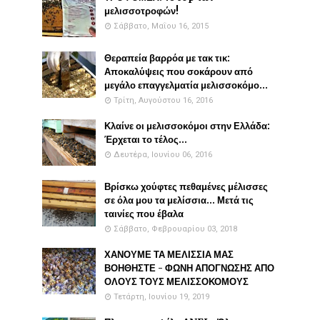
μελισσοτροφών!
Σάββατο, Μαΐου 16, 2015
Θεραπεία βαρρόα με τακ τικ:
Αποκαλύψεις που σοκάρουν από
μεγάλο επαγγελματία μελισσοκόμο...
Τρίτη, Αυγούστου 16, 2016
Κλαίνε οι μελισσοκόμοι στην Ελλάδα:
Έρχεται το τέλος...
Δευτέρα, Ιουνίου 06, 2016
Βρίσκω χούφτες πεθαμένες μέλισσες
σε όλα μου τα μελίσσια... Μετά τις
ταινίες που έβαλα
Σάββατο, Φεβρουαρίου 03, 2018
ΧΑΝΟΥΜΕ ΤΑ ΜΕΛΙΣΣΙΑ ΜΑΣ
ΒΟΗΘΗΣΤΕ - ΦΩΝΗ ΑΠΟΓΝΩΣΗΣ ΑΠΟ
ΟΛΟΥΣ ΤΟΥΣ ΜΕΛΙΣΣΟΚΟΜΟΥΣ
Τετάρτη, Ιουνίου 19, 2019