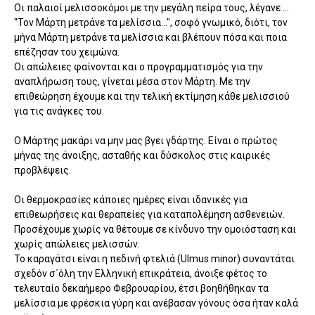
Οι παλαιοί μελισσοκόμοι με την μεγάλη πείρα τους, λέγανε ...
"Τον Μάρτη μετράνε τα μελίσσια...", σοφό γνωμικό, διότι, τον
μήνα Μάρτη μετράνε τα μελίσσια και βλέπουν πόσα και ποια
επέζησαν του χειμώνα.
Οι απώλειες φαίνονται και ο προγραμματισμός για την
αναπλήρωση τους, γίνεται μέσα στον Μάρτη. Με την
επιθεώρηση έχουμε και την τελική εκτίμηση κάθε μελισσιού
για τις ανάγκες του.
Ο Μάρτης μακάρι να μην μας βγει γδάρτης. Είναι ο πρώτος
μήνας της άνοιξης, ασταθής και δύσκολος στις καιρικές
προβλέψεις.
Οι θερμοκρασίες κάποιες ημέρες είναι ιδανικές για
επιθεωρήσεις και θεραπείες για καταπολέμηση ασθενειών.
Προσέχουμε χωρίς να θέτουμε σε κίνδυνο την ομοιόσταση και
χωρίς απώλειες μελισσών.
Το καραγάτσι είναι η πεδινή φτελιά (Ulmus minor) συναντάται
σχεδόν σ΄όλη την Ελληνική επικράτεια, άνοιξε φέτος το
τελευταίο δεκαήμερο Φεβρουαρίου, έτσι βοηθήθηκαν τα
μελίσσια με φρέσκια γύρη και ανέβασαν γόνους όσα ήταν καλά