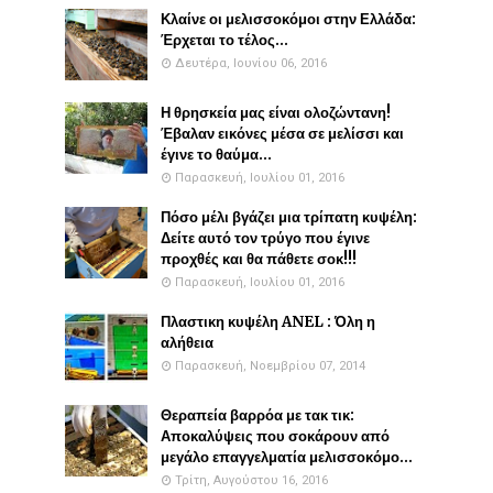
Κλαίνε οι μελισσοκόμοι στην Ελλάδα:
Έρχεται το τέλος...
Δευτέρα, Ιουνίου 06, 2016
Η θρησκεία μας είναι ολοζώντανη!
Έβαλαν εικόνες μέσα σε μελίσσι και
έγινε το θαύμα...
Παρασκευή, Ιουλίου 01, 2016
Πόσο μέλι βγάζει μια τρίπατη κυψέλη:
Δείτε αυτό τον τρύγο που έγινε
προχθές και θα πάθετε σοκ!!!
Παρασκευή, Ιουλίου 01, 2016
Πλαστικη κυψέλη ANEL : Όλη η
αλήθεια
Παρασκευή, Νοεμβρίου 07, 2014
Θεραπεία βαρρόα με τακ τικ:
Αποκαλύψεις που σοκάρουν από
μεγάλο επαγγελματία μελισσοκόμο...
Τρίτη, Αυγούστου 16, 2016