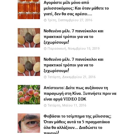
Αγοράστε μέλι μόνο από
μελισσοκόμους: Και όταν μάθετε το
γιατί, δεν θα σας αρέσει....
Τρίτη, Σεπτεμβρίου 27, 2016
Νοθευένο μέλι. 7 πανεύκολοι και
πρακτικοί τρόποι για να το
ξεχωρίσουμε!
Παρασκευή, Νοεμβρίου 15, 2019
Νοθευένο μέλι. 7 πανεύκολοι και
πρακτικοί τρόποι για να το
ξεχωρίσουμε!
Τετάρτη, Δεκεμβρίου 21, 2016
Απίστευτο: Δείτε πως αυξάνουν τη
παραγωγή στη Κίνα. Ξυπνήστε πριν να
είναι αργά VIDEO ΣΟΚ
Τετάρτη, Μαΐου 11, 2016
Φοβάσαι το τσίμπημα της μέλισσας;
Όταν μάθεις αυτά τα 5 πραγματάκια
όλα θα αλλάξουν... Διαδώστε το
παντού!