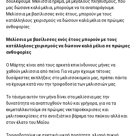
δουλέψουμε. Μελίσσια ήρεμα, με μεγάλους πληθυσμούς, που
μας δώσανε καλά μέλια, μπορούμε να τα αναπαράγουμε.
Μελίσσια με βασίλισσες ενός έτους, μπορούν με τους
κατάλληλους χειρισμούς να δώσουν καλά μέλια σε πρώιμες
ανθοφορίες.
Μελίσσια με βασίλισσες ενός έτους μπορούν με τους
κατάλληλους χειρισμούς να δώσουν καλά μέλια σε πρώιμες
ανθοφορίες
Ο Μάρτης είναι από τους αρκετά επικίνδυνους μήνες να
χαθούν μελίσσια από πείνα. Για να μην έχουμε τέτοιες
δυσάρεστες εκπλήξεις στο μελισσοκομείο μας, πρέπει πάντα
να έχουμε κατά νου την τροφοδοσία των μελισσιών μας.
Το τάισμα αυτόν τον μήνα δίνει στα μελίσσια μας την
δυνατότητα να αναπτυχθούν πολύ και γρήγορα, για να τα
εκμεταλλευτούμε σε πρώιμες νεκταροέκκρισεις και
μελιτοεκκρίσεις στο ανοιξιάτικο βάρεμα του πεύκου αλλά και
στον έλατο του Μαΐου.
Τροφοδοτούμε με σχετικά μικρή ποσότητα, χλιαρό πυκνό