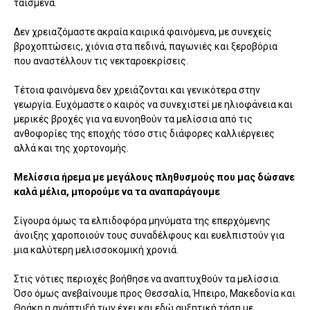
ταϊσμένα.
Δεν χρειαζόμαστε ακραία καιρικά φαινόμενα, με συνεχείς
βροχοπτώσεις, χιόνια στα πεδινά, παγωνιές και ξεροβόρια
που αναστέλλουν τις νεκταροεκρίσεις.
Τέτοια φαινόμενα δεν χρειάζονται και γενικότερα στην
γεωργία. Ευχόμαστε ο καιρός να συνεχιστεί με ηλιοφάνεια και
μερικές βροχές για να ευνοηθούν τα μελίσσια από τις
ανθοφορίες της εποχής τόσο στις διάφορες καλλιέργειες
αλλά και της χορτονομής.
Μελίσσια ήρεμα με μεγάλους πληθυσμούς που μας δώσανε
καλά μέλια, μπορούμε να τα αναπαράγουμε
Σίγουρα όμως τα ελπιδοφόρα μηνύματα της επερχόμενης
άνοιξης χαροποιούν τους συναδέλφους και ευελπιστούν για
μια καλύτερη μελισσοκομική χρονιά.
Στις νότιες περιοχές βοήθησε να αναπτυχθούν τα μελίσσια.
Όσο όμως ανεβαίνουμε προς Θεσσαλία, Ήπειρο, Μακεδονία και
Θράκη η ανάπτυξή των έχει και εδώ αυξητική τάση με