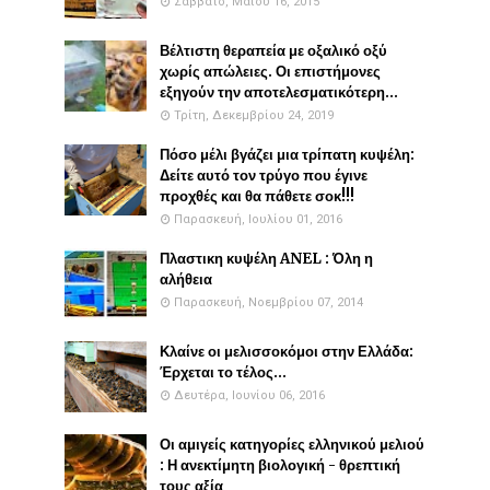
Σάββατο, Μαΐου 16, 2015
Βέλτιστη θεραπεία με οξαλικό οξύ
χωρίς απώλειες. Οι επιστήμονες
εξηγούν την αποτελεσματικότερη...
Τρίτη, Δεκεμβρίου 24, 2019
Πόσο μέλι βγάζει μια τρίπατη κυψέλη:
Δείτε αυτό τον τρύγο που έγινε
προχθές και θα πάθετε σοκ!!!
Παρασκευή, Ιουλίου 01, 2016
Πλαστικη κυψέλη ANEL : Όλη η
αλήθεια
Παρασκευή, Νοεμβρίου 07, 2014
Κλαίνε οι μελισσοκόμοι στην Ελλάδα:
Έρχεται το τέλος...
Δευτέρα, Ιουνίου 06, 2016
Οι αμιγείς κατηγορίες ελληνικού μελιού
: Η ανεκτίμητη βιολογική - θρεπτική
τους αξία