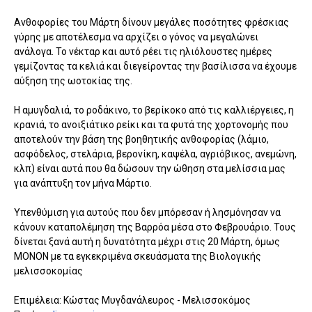
Ανθοφορίες του Μάρτη δίνουν μεγάλες ποσότητες φρέσκιας
γύρης με αποτέλεσμα να αρχίζει ο γόνος να μεγαλώνει
ανάλογα. Το νέκταρ και αυτό ρέει τις ηλιόλουστες ημέρες
γεμίζοντας τα κελιά και διεγείροντας την βασίλισσα να έχουμε
αύξηση της ωοτοκίας της.
Η αμυγδαλιά, το ροδάκινο, το βερίκοκο από τις καλλιέργειες, η
κρανιά, το ανοιξιάτικο ρείκι και τα φυτά της χορτονομής που
αποτελούν την βάση της βοηθητικής ανθοφορίας (λάμιο,
ασφόδελος, στελάρια, βερονίκη, καψέλα, αγριόβικος, ανεμώνη,
κλπ) είναι αυτά που θα δώσουν την ώθηση στα μελίσσια μας
για ανάπτυξη τον μήνα Μάρτιο.
Υπενθύμιση για αυτούς που δεν μπόρεσαν ή λησμόνησαν να
κάνουν καταπολέμηση της Βαρρόα μέσα στο Φεβρουάριο. Τους
δίνεται ξανά αυτή η δυνατότητα μέχρι στις 20 Μάρτη, όμως
ΜΟΝΟΝ με τα εγκεκριμένα σκευάσματα της Βιολογικής
μελισσοκομίας
Επιμέλεια: Κώστας Μυγδανάλευρος - Μελισσοκόμος