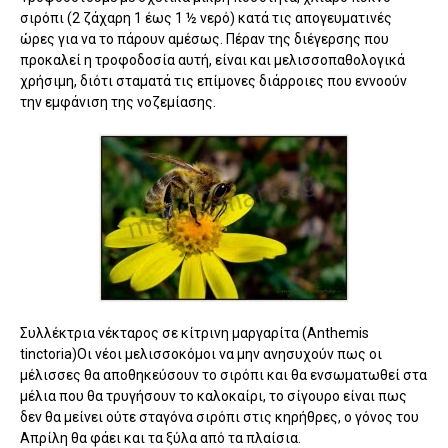
σιρόπι (2 ζάχαρη 1 έως 1 ½ νερό) κατά τις απογευματινές
ώρες για να το πάρουν αμέσως. Πέραν της διέγερσης που
προκαλεί η τροφοδοσία αυτή, είναι και μελισσοπαθολογικά
χρήσιμη, διότι σταματά τις επίμονες διάρροιες που εννοούν
την εμφάνιση της νοζεμίασης.
Συλλέκτρια νέκταρος σε κίτρινη μαργαρίτα (Anthemis
tinctoria)Οι νέοι μελισσοκόμοι να μην ανησυχούν πως οι
μέλισσες θα αποθηκεύσουν το σιρόπι και θα ενσωματωθεί στα
μέλια που θα τρυγήσουν το καλοκαίρι, το σίγουρο είναι πως
δεν θα μείνει ούτε σταγόνα σιρόπι στις κηρήθρες, ο γόνος του
Απρίλη θα φάει και τα ξύλα από τα πλαίσια.