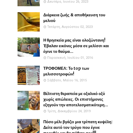
Δευτέρα, Ιουνίου 26, 2023
Διάρκεια ζωής & αποθήκευση του
μελιού
Τετάρτη, Αυγούστου 02, 2023
Η θρησκεία μας είναι ολοζώντανη!
Έβαλαν εικόνες μέσα σε μελίσσι και
έγινε το θαύμα...
Παρασκευή, Ιουλίου 01, 2016
ΤΡΟΦΟΜΕΛ: Το top των
μελισσοτροφών!
Σάββατο, Μαΐου 16, 2015
Βέλτιστη θεραπεία με οξαλικό οξύ
χωρίς απώλειες. Οι επιστήμονες
εξηγούν την αποτελεσματικότερη...
Τρίτη, Δεκεμβρίου 24, 2019
Πόσο μέλι βγάζει μια τρίπατη κυψέλη:
Δείτε αυτό τον τρύγο που έγινε