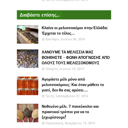
Διαβάστε επίσης...
Κλαίνε οι μελισσοκόμοι στην Ελλάδα:
Έρχεται το τέλος...
Δευτέρα, Ιουνίου 06, 2016
ΧΑΝΟΥΜΕ ΤΑ ΜΕΛΙΣΣΙΑ ΜΑΣ
ΒΟΗΘΗΣΤΕ - ΦΩΝΗ ΑΠΟΓΝΩΣΗΣ ΑΠΟ
ΟΛΟΥΣ ΤΟΥΣ ΜΕΛΙΣΣΟΚΟΜΟΥΣ
Τετάρτη, Ιουνίου 19, 2019
Αγοράστε μέλι μόνο από
μελισσοκόμους: Και όταν μάθετε το
γιατί, δεν θα σας αρέσει....
Τρίτη, Σεπτεμβρίου 27, 2016
Νοθευένο μέλι. 7 πανεύκολοι και
πρακτικοί τρόποι για να το
ξεχωρίσουμε!
Παρασκευή, Νοεμβρίου 15, 2019