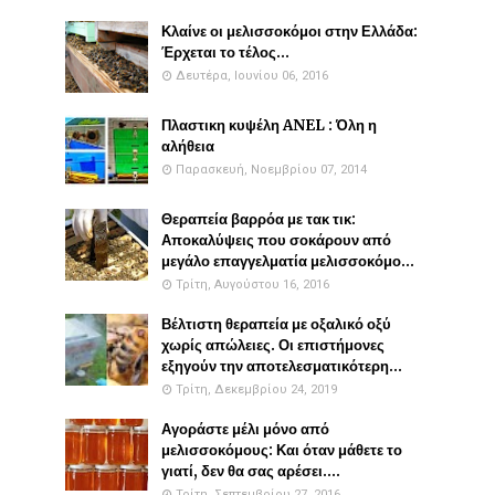
Κλαίνε οι μελισσοκόμοι στην Ελλάδα:
Έρχεται το τέλος...
Δευτέρα, Ιουνίου 06, 2016
Πλαστικη κυψέλη ANEL : Όλη η
αλήθεια
Παρασκευή, Νοεμβρίου 07, 2014
Θεραπεία βαρρόα με τακ τικ:
Αποκαλύψεις που σοκάρουν από
μεγάλο επαγγελματία μελισσοκόμο...
Τρίτη, Αυγούστου 16, 2016
Βέλτιστη θεραπεία με οξαλικό οξύ
χωρίς απώλειες. Οι επιστήμονες
εξηγούν την αποτελεσματικότερη...
Τρίτη, Δεκεμβρίου 24, 2019
Αγοράστε μέλι μόνο από
μελισσοκόμους: Και όταν μάθετε το
γιατί, δεν θα σας αρέσει....
Τρίτη, Σεπτεμβρίου 27, 2016