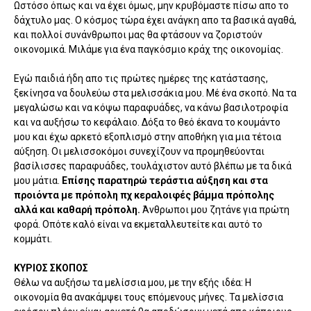
Ωστόσο όπως και να έχει όμως, μην κρυβόμαστε πίσω απο το
δάχτυλο μας. Ο κόσμος τώρα έχει ανάγκη απο τα βασικά αγαθά,
και πολλοί συνάνθρωποι μας θα φτάσουν να ζοριστούν
οικονομικά. Μιλάμε για ένα παγκόσμιο κράχ της οικονομίας.
Εγώ παιδιά ήδη απο τις πρώτες ημέρες της κατάστασης,
ξεκίνησα να δουλεύω στα μελισσάκια μου. Μέ ένα σκοπό. Να τα
μεγαλώσω και να κόψω παραφυάδες, να κάνω βασιλοτροφία
και να αυξήσω το κεφάλαιο. Δόξα το θεό έκανα το κουμάντο
μου και έχω αρκετό εξοπλισμό στην αποθήκη για μια τέτοια
αύξηση. Οι μελισσοκόμοι συνεχίζουν να προμηθεύονται
βασίλισσες παραφυάδες, τουλάχιστον αυτό βλέπω με τα δικά
μου μάτια.
Επίσης παρατηρώ τεράστια αύξηση και στα
προιόντα με πρόπολη πχ κεραλοιφές βάμμα πρόπολης
αλλά και καθαρή πρόπολη.
Άνθρωποι μου ζητάνε για πρώτη
φορά. Οπότε καλό είναι να εκμεταλλευτείτε και αυτό το
κομμάτι.
ΚΥΡΙΟΣ ΣΚΟΠΟΣ
Θέλω να αυξήσω τα μελίσσια μου, με την εξής ιδέα: Η
οικονομία θα ανακάμψει τους επόμενους μήνες. Τα μελίσσια