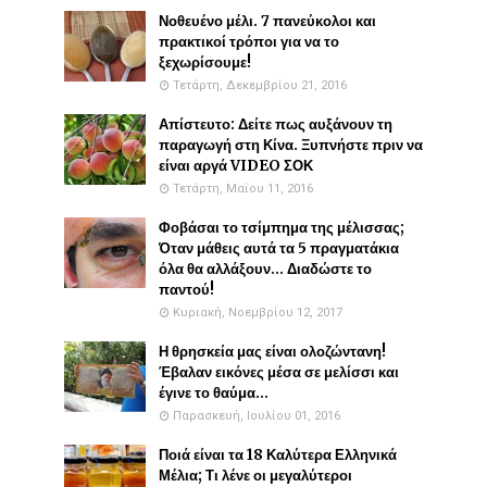
Νοθευένο μέλι. 7 πανεύκολοι και
πρακτικοί τρόποι για να το
ξεχωρίσουμε!
Τετάρτη, Δεκεμβρίου 21, 2016
Απίστευτο: Δείτε πως αυξάνουν τη
παραγωγή στη Κίνα. Ξυπνήστε πριν να
είναι αργά VIDEO ΣΟΚ
Τετάρτη, Μαΐου 11, 2016
Φοβάσαι το τσίμπημα της μέλισσας;
Όταν μάθεις αυτά τα 5 πραγματάκια
όλα θα αλλάξουν... Διαδώστε το
παντού!
Κυριακή, Νοεμβρίου 12, 2017
Η θρησκεία μας είναι ολοζώντανη!
Έβαλαν εικόνες μέσα σε μελίσσι και
έγινε το θαύμα...
Παρασκευή, Ιουλίου 01, 2016
Ποιά είναι τα 18 Καλύτερα Ελληνικά
Μέλια; Τι λένε οι μεγαλύτεροι