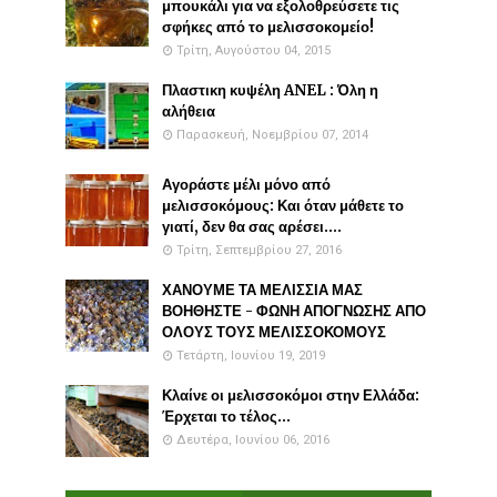
μπουκάλι για να εξολοθρεύσετε τις
σφήκες από το μελισσοκομείο!
Τρίτη, Αυγούστου 04, 2015
Πλαστικη κυψέλη ANEL : Όλη η
αλήθεια
Παρασκευή, Νοεμβρίου 07, 2014
Αγοράστε μέλι μόνο από
μελισσοκόμους: Και όταν μάθετε το
γιατί, δεν θα σας αρέσει....
Τρίτη, Σεπτεμβρίου 27, 2016
ΧΑΝΟΥΜΕ ΤΑ ΜΕΛΙΣΣΙΑ ΜΑΣ
ΒΟΗΘΗΣΤΕ - ΦΩΝΗ ΑΠΟΓΝΩΣΗΣ ΑΠΟ
ΟΛΟΥΣ ΤΟΥΣ ΜΕΛΙΣΣΟΚΟΜΟΥΣ
Τετάρτη, Ιουνίου 19, 2019
Κλαίνε οι μελισσοκόμοι στην Ελλάδα:
Έρχεται το τέλος...
Δευτέρα, Ιουνίου 06, 2016