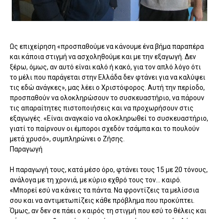
Ως επιχείρηση «προσπαθούμε να κάνουμε ένα βήμα παραπέρα
και κάποια στιγμή να ασχοληθούμε και με την εξαγωγή. Δεν
ξέρω, όμως, αν αυτό είναι καλό ή κακό, για τον απλό λόγο ότι
το μέλι που παράγεται στην Ελλάδα δεν φτάνει για να καλύψει
τις εδώ ανάγκες», μας λέει ο Χριστόφορος. Αυτή την περίοδο,
προσπαθούν να ολοκληρώσουν το συσκευαστήριο, να πάρουν
τις απαραίτητες πιστοποιήσεις και να προχωρήσουν στις
εξαγωγές. «Είναι αναγκαίο να ολοκληρωθεί το συσκευαστήριο,
γιατί το παίρνουν οι έμποροι σχεδόν τσάμπα και το πουλούν
μετά χρυσό», συμπληρώνει ο Ζήσης.
Παραγωγή
Η παραγωγή τους, κατά μέσο όρο, φτάνει τους 15 με 20 τόνους,
ανάλογα με τη χρονιά, με κύριο εχθρό τους τον… καιρό.
«Μπορεί εσύ να κάνεις τα πάντα. Να φροντίζεις τα μελίσσια
σου και να αντιμετωπίζεις κάθε πρόβλημα που προκύπτει.
Όμως, αν δεν σε πάει ο καιρός τη στιγμή που εσύ το θέλεις και