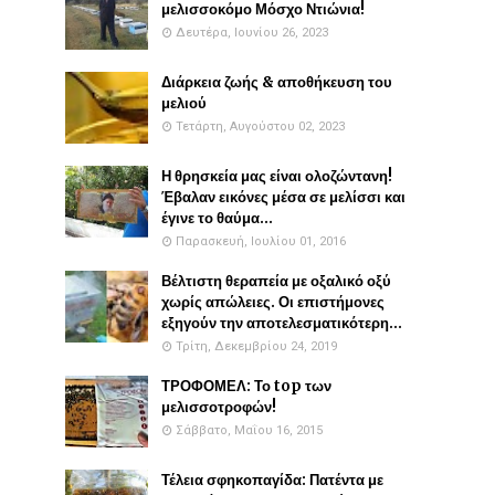
μελισσοκόμο Μόσχο Ντιώνια!
Δευτέρα, Ιουνίου 26, 2023
Διάρκεια ζωής & αποθήκευση του
μελιού
Τετάρτη, Αυγούστου 02, 2023
Η θρησκεία μας είναι ολοζώντανη!
Έβαλαν εικόνες μέσα σε μελίσσι και
έγινε το θαύμα...
Παρασκευή, Ιουλίου 01, 2016
Βέλτιστη θεραπεία με οξαλικό οξύ
χωρίς απώλειες. Οι επιστήμονες
εξηγούν την αποτελεσματικότερη...
Τρίτη, Δεκεμβρίου 24, 2019
ΤΡΟΦΟΜΕΛ: Το top των
μελισσοτροφών!
Σάββατο, Μαΐου 16, 2015
Τέλεια σφηκοπαγίδα: Πατέντα με