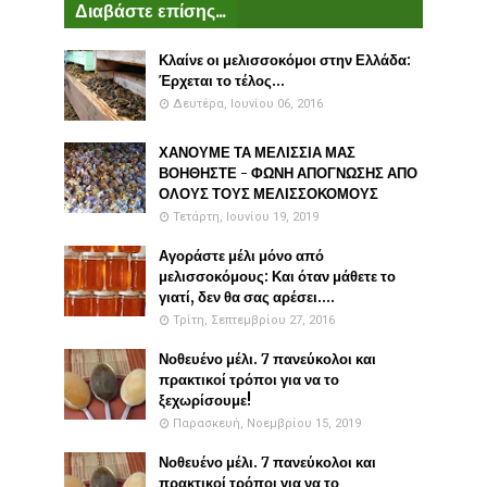
Διαβάστε επίσης...
Κλαίνε οι μελισσοκόμοι στην Ελλάδα:
Έρχεται το τέλος...
Δευτέρα, Ιουνίου 06, 2016
ΧΑΝΟΥΜΕ ΤΑ ΜΕΛΙΣΣΙΑ ΜΑΣ
ΒΟΗΘΗΣΤΕ - ΦΩΝΗ ΑΠΟΓΝΩΣΗΣ ΑΠΟ
ΟΛΟΥΣ ΤΟΥΣ ΜΕΛΙΣΣΟΚΟΜΟΥΣ
Τετάρτη, Ιουνίου 19, 2019
Αγοράστε μέλι μόνο από
μελισσοκόμους: Και όταν μάθετε το
γιατί, δεν θα σας αρέσει....
Τρίτη, Σεπτεμβρίου 27, 2016
Νοθευένο μέλι. 7 πανεύκολοι και
πρακτικοί τρόποι για να το
ξεχωρίσουμε!
Παρασκευή, Νοεμβρίου 15, 2019
Νοθευένο μέλι. 7 πανεύκολοι και
πρακτικοί τρόποι για να το