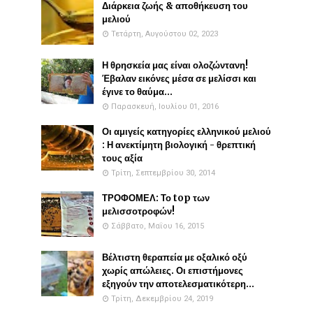
Διάρκεια ζωής & αποθήκευση του
μελιού
Τετάρτη, Αυγούστου 02, 2023
Η θρησκεία μας είναι ολοζώντανη!
Έβαλαν εικόνες μέσα σε μελίσσι και
έγινε το θαύμα...
Παρασκευή, Ιουλίου 01, 2016
Οι αμιγείς κατηγορίες ελληνικού μελιού
: Η ανεκτίμητη βιολογική - θρεπτική
τους αξία
Τρίτη, Σεπτεμβρίου 30, 2014
ΤΡΟΦΟΜΕΛ: Το top των
μελισσοτροφών!
Σάββατο, Μαΐου 16, 2015
Βέλτιστη θεραπεία με οξαλικό οξύ
χωρίς απώλειες. Οι επιστήμονες
εξηγούν την αποτελεσματικότερη...
Τρίτη, Δεκεμβρίου 24, 2019