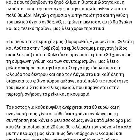
και σε αυτό βοηθούν το ξηρό κλίμα, η βιοποικιλότητα και η
πλούσια φύση της περιοχής, με την ποικιλία ανθέων και το
πολύ θυμάρι. Μεγάλη σημασία για την ποιότητα και τη γεύση
του μελιού έχει ο ανθός. «Ό,τι τρώει η μέλισσα, αυτό θα βγάλει
και ως τελικό προϊόν», μας λέει χαρακτηριστικά.
«Τα πεύκα της περιοχής μας (Παραμυθιά, Ηγουμενίτσα, Φιλιάτη
και Λούτσα στην Πρέβεζα), τα εμβολιάσαμε με εργάτη (είδος
σκουληκιού) από τη Χαλκιδική πριν από περίπου 30 χρόνια με
τη σύμφωνη γνώμη και των συνεταιρισμών», μας λέει ο
μελισσοκόμος από την Γκρίκα. Ο εργάτης «δουλεύει» στη
φλούδα του δέντρου και από τον Αύγουστο και καθ’ όλη τη
διάρκεια του φθινοπώρου αυξάνει κατά πολύ τις ποσότητες
του μελιού. Στις ποικιλίες μελιού, που παράγονται στην
περιοχή, ανήκουν το ρείκι και η κουμαριά.
Το κόστος για κάθε κυψέλη ανέρχεται στα 60 ευρώ και η
ανανέωσή τους γίνεται κάθε δέκα χρόνια ανάλογα με τη
συντήρηση που κάνει ο μελισσοκόμος, ενώ κατά μέσο όρο μια
κυψέλη αποδίδει από 20 έως 30 κιλά μέλι τον χρόνο. «Το καλό
με την περιοχή μας είναι πως δεν υπάρχουν ψεκασμοί και
ραντίσματα, οπότε δεν επηρεάζεται καθόλου η ζωή της