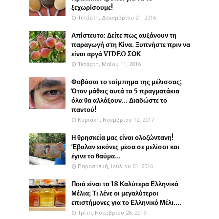
ξεχωρίσουμε!
Τετάρτη, Δεκεμβρίου 21, 2016
Απίστευτο: Δείτε πως αυξάνουν τη
παραγωγή στη Κίνα. Ξυπνήστε πριν να
είναι αργά VIDEO ΣΟΚ
Τετάρτη, Μαΐου 11, 2016
Φοβάσαι το τσίμπημα της μέλισσας;
Όταν μάθεις αυτά τα 5 πραγματάκια
όλα θα αλλάξουν... Διαδώστε το
παντού!
Κυριακή, Νοεμβρίου 12, 2017
Η θρησκεία μας είναι ολοζώντανη!
Έβαλαν εικόνες μέσα σε μελίσσι και
έγινε το θαύμα...
Παρασκευή, Ιουλίου 01, 2016
Ποιά είναι τα 18 Καλύτερα Ελληνικά
Μέλια; Τι λένε οι μεγαλύτεροι
επιστήμονες για το Ελληνικό Μέλι....
Τρίτη, Νοεμβρίου 26, 2019