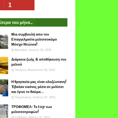
1
τερα του μήνα...
Μια συμβουλή απο τον
Επαγγελματία μελισσοκόμο
Μόσχο Ντιώνια!
Δευτέρα, Ιουνίου 26, 2023
Διάρκεια ζωής & αποθήκευση του
μελιού
Τετάρτη, Αυγούστου 02, 2023
Η θρησκεία μας είναι ολοζώντανη!
Έβαλαν εικόνες μέσα σε μελίσσι
και έγινε το θαύμα...
Παρασκευή, Ιουλίου 01, 2016
ΤΡΟΦΟΜΕΛ: Το top των
μελισσοτροφών!
Σάββατο, Μαΐου 16, 2015