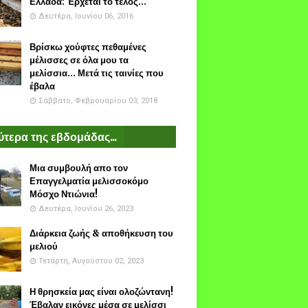
Ελλάδα: Έρχεται το τέλος...
Δευτέρα, Ιουνίου 06, 2016
Βρίσκω χούφτες πεθαμένες
μέλισσες σε όλα μου τα
μελίσσια... Μετά τις ταινίες που
έβαλα
Σάββατο, Φεβρουαρίου 03, 2018
τερα της εβδομάδας...
Μια συμβουλή απο τον
Επαγγελματία μελισσοκόμο
Μόσχο Ντιώνια!
Δευτέρα, Ιουνίου 26, 2023
Διάρκεια ζωής & αποθήκευση του
μελιού
Τετάρτη, Αυγούστου 02, 2023
Η θρησκεία μας είναι ολοζώντανη!
Έβαλαν εικόνες μέσα σε μελίσσι