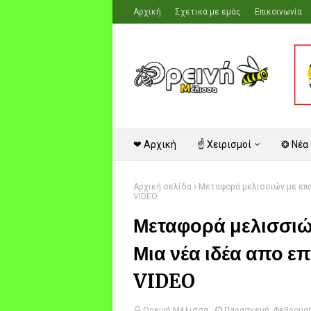
Αρχική
Σχετικά με εμάς
Επικοινωνία
❤ Αρχική
☝ Χειρισμοί
❂ Νέα
Αρχική σελίδα
Μεταφορά μελισσιών με επα
VIDEO
Μεταφορά μελισσιώ
Μια νέα ιδέα απο ε
VIDEO
Ορεινή Μέλισσα
Παρασκευή, Φεβρουαρ