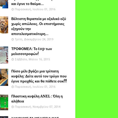
και έγινε το θαύμα...
Παρασκευή, Ιουλίου 01, 2016
Βέλτιστη θεραπεία με οξαλικό οξύ
χωρίς απώλειες. Οι επιστήμονες
εξηγούν την
αποτελεσματικότερη...
Τρίτη, Δεκεμβρίου 24, 2019
ΤΡΟΦΟΜΕΛ: Το top των
μελισσοτροφών!
Σάββατο, Μαΐου 16, 2015
Πόσο μέλι βγάζει μια τρίπατη
κυψέλη: Δείτε αυτό τον τρύγο που
έγινε προχθές και θα πάθετε σοκ!!!
Παρασκευή, Ιουλίου 01, 2016
Πλαστικη κυψέλη ANEL : Όλη η
αλήθεια
Παρασκευή, Νοεμβρίου 07, 2014