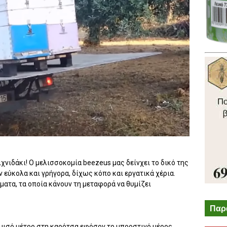
χνιδάκι! Ο μελισσοκομία beezeus μας δείνχει το δικό της
 εύκολα και γρήγορα, δίχως κόπο και εργατικά χέρια.
ματα, τα οποία κάνουν τη μεταφορά να θυμίζει
Παρ
μισό μέτρο στη καρότσα εφόσον το μπροστινό μέρος