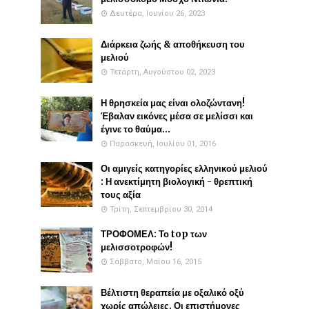
Δευτέρα, Ιουνίου 26, 2023
Διάρκεια ζωής & αποθήκευση του
μελιού
Τετάρτη, Αυγούστου 02, 2023
Η θρησκεία μας είναι ολοζώντανη!
Έβαλαν εικόνες μέσα σε μελίσσι και
έγινε το θαύμα...
Παρασκευή, Ιουλίου 01, 2016
Οι αμιγείς κατηγορίες ελληνικού μελιού
: Η ανεκτίμητη βιολογική - θρεπτική
τους αξία
Τρίτη, Σεπτεμβρίου 30, 2014
ΤΡΟΦΟΜΕΛ: Το top των
μελισσοτροφών!
Σάββατο, Μαΐου 16, 2015
Βέλτιστη θεραπεία με οξαλικό οξύ
χωρίς απώλειες. Οι επιστήμονες