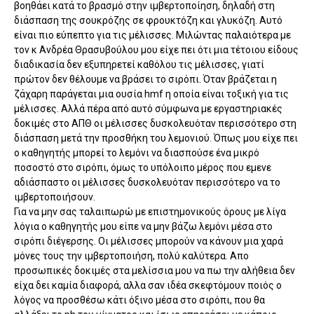
βοηθάει κατά το βρασμό στην ιμβερτοποίηση, δηλαδή στη
διάσπαση της σουκρόζης σε φρουκτόζη και γλυκόζη. Αυτό
είναι πιο εύπεπτο για τις μέλισσες. Μιλώντας παλαιότερα με
τον κ Ανδρέα Θρασυβούλου μου είχε πει ότι μια τέτοιου είδους
διαδικασία δεν εξυπηρετεί καθόλου τις μέλισσες, γιατί
πρώτον δεν θέλουμε να βράσει το σιρόπι. Όταν βράζεται η
ζάχαρη παράγεται μια ουσία hmf η οποία είναι τοξική για τις
μέλισσες. Αλλά πέρα από αυτό σύμφωνα με εργαστηριακές
δοκιμές στο ΑΠΘ οι μέλισσες δυσκολευόταν περισσότερο στη
διάσπαση μετά την προσθήκη του λεμονιού. Όπως μου είχε πει
ο καθηγητής μπορεί το λεμόνι να διασπούσε ένα μικρό
ποσοστό στο σιρόπι, όμως το υπόλοιπο μέρος που εμενε
αδιάσπαστο οι μέλισσες δυσκολευόταν περισσότερο να το
ιμβερτοποιήσουν.
Για να μην σας ταλαιπωρώ με επιστημονικούς όρους με λίγα
λόγια ο καθηγητής μου είπε να μην βάζω λεμόνι μέσα στο
σιρόπι διέγερσης. Οι μέλισσες μπορούν να κάνουν μια χαρά
μόνες τους την ιμβερτοποιήση, πολύ καλύτερα. Απο
προσωπικές δοκιμές στα μελίσσια μου να πω την αλήθεια δεν
είχα δει καμία διαφορά, αλλα σαν ιδέα σκεφτόμουν ποιός ο
λόγος να προσθέσω κάτι όξινο μέσα στο σιρόπι, που θα