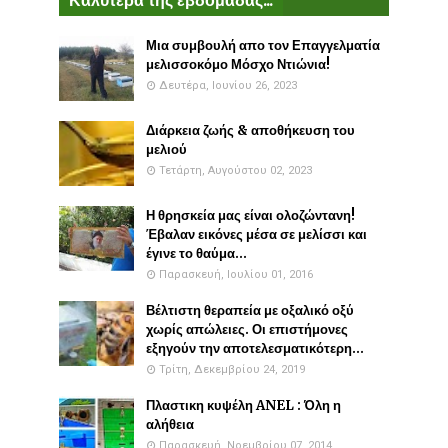
Μια συμβουλή απο τον Επαγγελματία
μελισσοκόμο Μόσχο Ντιώνια!
Δευτέρα, Ιουνίου 26, 2023
Διάρκεια ζωής & αποθήκευση του
μελιού
Τετάρτη, Αυγούστου 02, 2023
Η θρησκεία μας είναι ολοζώντανη!
Έβαλαν εικόνες μέσα σε μελίσσι και
έγινε το θαύμα...
Παρασκευή, Ιουλίου 01, 2016
Βέλτιστη θεραπεία με οξαλικό οξύ
χωρίς απώλειες. Οι επιστήμονες
εξηγούν την αποτελεσματικότερη...
Τρίτη, Δεκεμβρίου 24, 2019
Πλαστικη κυψέλη ANEL : Όλη η
αλήθεια
Παρασκευή, Νοεμβρίου 07, 2014