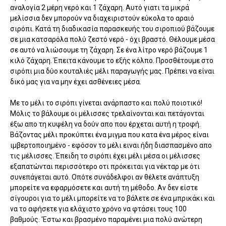
αναλογία 2 μέρη νερό και 1 ζάχαρη. Αυτό γιατι τα μικρά
μελίσσια δεν μπορούν να διαχειριστούν εύκολα το αραιό
σιρόπι. Κατά τη διαδικασία παρασκευής του σιροπιού βάζουμε
σε μια κατσαρόλα πολύ ζεστό νερό - όχι βραστό. Θέλουμε μέσα
σε αυτό να λιώσουμε τη ζάχαρη. Σε ένα λίτρο νερό βάζουμε 1
κιλό ζάχαρη. Έπειτα κάνουμε το εξής κόλπο. Προσθέτουμε στο
σιρόπι μια δύο κουταλιές μέλι παραγωγής μας. Πρέπει να είναι
δικό μας για να μην έχει ασθένειες μέσα.
Με το μέλι το σιρόπι γίνεται ανάρπαστο και πολύ ποιοτικό!
Μόλις το βάλουμε οι μέλισσες τρελαίνονται και πετάγονται
έξω απο τη κυψέλη να δούν απο που έρχεται αυτή η τροφή.
Βάζοντας μέλι προκύπτει ένα μιγμα που κατα ένα μέρος είναι
ιμβερτοποιημένο - εφόσον το μέλι ειναι ήδη διασπασμένο απο
τις μέλισσες. Έπειδη το σιρόπι έχει μέλι μέσα οι μέλισσες
εξαπατώνται περισσότερο οτι πρόκειται για νέκταρ με ότι
συνεπάγεται αυτό. Οπότε συνάδελφοι αν θέλετε ανάπτυξη
μπορείτε να εφαρμόσετε και αυτή τη μέθοδο. Αν δεν είστε
σίγουροι για το μέλι μπορείτε να το βάλετε σε ένα μπρικάκι και
να το αφήσετε για ελάχιστο χρόνο να φτάσει τους 100
βαθμούς. 'Εστω και βρασμένο παραμένει μια πολύ ανώτερη