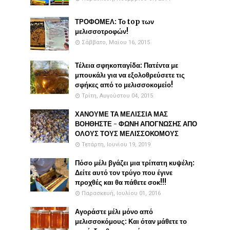
ΤΡΟΦΟΜΕΛ: Το top των
μελισσοτροφών!
Σάββατο, Μαΐου 16, 2015
Τέλεια σφηκοπαγίδα: Πατέντα με
μπουκάλι για να εξολοθρεύσετε τις
σφήκες από το μελισσοκομείο!
Τρίτη, Αυγούστου 04, 2015
ΧΑΝΟΥΜΕ ΤΑ ΜΕΛΙΣΣΙΑ ΜΑΣ
ΒΟΗΘΗΣΤΕ - ΦΩΝΗ ΑΠΟΓΝΩΣΗΣ ΑΠΟ
ΟΛΟΥΣ ΤΟΥΣ ΜΕΛΙΣΣΟΚΟΜΟΥΣ
Τετάρτη, Ιουνίου 19, 2019
Πόσο μέλι βγάζει μια τρίπατη κυψέλη:
Δείτε αυτό τον τρύγο που έγινε
προχθές και θα πάθετε σοκ!!!
Παρασκευή, Ιουλίου 01, 2016
Αγοράστε μέλι μόνο από
μελισσοκόμους: Και όταν μάθετε το