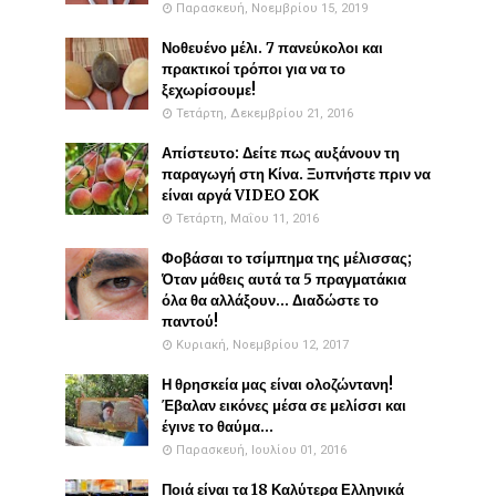
Παρασκευή, Νοεμβρίου 15, 2019
Νοθευένο μέλι. 7 πανεύκολοι και
πρακτικοί τρόποι για να το
ξεχωρίσουμε!
Τετάρτη, Δεκεμβρίου 21, 2016
Απίστευτο: Δείτε πως αυξάνουν τη
παραγωγή στη Κίνα. Ξυπνήστε πριν να
είναι αργά VIDEO ΣΟΚ
Τετάρτη, Μαΐου 11, 2016
Φοβάσαι το τσίμπημα της μέλισσας;
Όταν μάθεις αυτά τα 5 πραγματάκια
όλα θα αλλάξουν... Διαδώστε το
παντού!
Κυριακή, Νοεμβρίου 12, 2017
Η θρησκεία μας είναι ολοζώντανη!
Έβαλαν εικόνες μέσα σε μελίσσι και
έγινε το θαύμα...
Παρασκευή, Ιουλίου 01, 2016
Ποιά είναι τα 18 Καλύτερα Ελληνικά