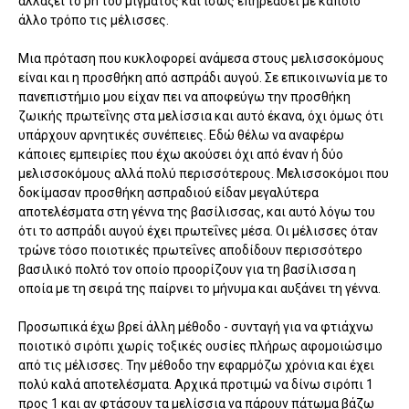
αλλάξει το ph του μίγματος και ίσως επηρεάσει με κάποιο
άλλο τρόπο τις μέλισσες.
Μια πρόταση που κυκλοφορεί ανάμεσα στους μελισσοκόμους
είναι και η προσθήκη από ασπράδι αυγού. Σε επικοινωνία με το
πανεπιστήμιο μου είχαν πει να αποφεύγω την προσθήκη
ζωικής πρωτεΐνης στα μελίσσια και αυτό έκανα, όχι όμως ότι
υπάρχουν αρνητικές συνέπειες. Εδώ θέλω να αναφέρω
κάποιες εμπειρίες που έχω ακούσει όχι από έναν ή δύο
μελισσοκόμους αλλά πολύ περισσότερους. Μελισσοκόμοι που
δοκίμασαν προσθήκη ασπραδιού είδαν μεγαλύτερα
αποτελέσματα στη γέννα της βασίλισσας, και αυτό λόγω του
ότι το ασπράδι αυγού έχει πρωτεΐνες μέσα. Οι μέλισσες όταν
τρώνε τόσο ποιοτικές πρωτεΐνες αποδίδουν περισσότερο
βασιλικό πολτό τον οποίο προορίζουν για τη βασίλισσα η
οποία με τη σειρά της παίρνει το μήνυμα και αυξάνει τη γέννα.
Προσωπικά έχω βρεί άλλη μέθοδο - συνταγή για να φτιάχνω
ποιοτικό σιρόπι χωρίς τοξικές ουσίες πλήρως αφομοιώσιμο
από τις μέλισσες. Την μέθοδο την εφαρμόζω χρόνια και έχει
πολύ καλά αποτελέσματα. Αρχικά προτιμώ να δίνω σιρόπι 1
προς 1 και αν φτάσουν τα μελίσσια να πάρουν πάτωμα βάζω