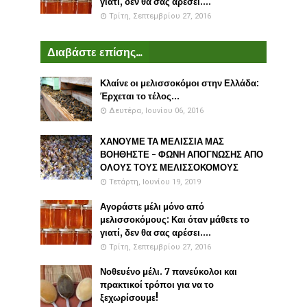
γιατί, δεν θα σας αρέσει....
Τρίτη, Σεπτεμβρίου 27, 2016
Διαβάστε επίσης...
Κλαίνε οι μελισσοκόμοι στην Ελλάδα:
Έρχεται το τέλος...
Δευτέρα, Ιουνίου 06, 2016
ΧΑΝΟΥΜΕ ΤΑ ΜΕΛΙΣΣΙΑ ΜΑΣ
ΒΟΗΘΗΣΤΕ - ΦΩΝΗ ΑΠΟΓΝΩΣΗΣ ΑΠΟ
ΟΛΟΥΣ ΤΟΥΣ ΜΕΛΙΣΣΟΚΟΜΟΥΣ
Τετάρτη, Ιουνίου 19, 2019
Αγοράστε μέλι μόνο από
μελισσοκόμους: Και όταν μάθετε το
γιατί, δεν θα σας αρέσει....
Τρίτη, Σεπτεμβρίου 27, 2016
Νοθευένο μέλι. 7 πανεύκολοι και
πρακτικοί τρόποι για να το
ξεχωρίσουμε!