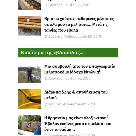
Δευτέρα, Ιουνίου 06, 2016
Βρίσκω χούφτες πεθαμένες μέλισσες
σε όλα μου τα μελίσσια... Μετά τις
ταινίες που έβαλα
Σάββατο, Φεβρουαρίου 03, 2018
Καλύτερα της εβδομάδας...
Μια συμβουλή απο τον Επαγγελματία
μελισσοκόμο Μόσχο Ντιώνια!
Δευτέρα, Ιουνίου 26, 2023
Διάρκεια ζωής & αποθήκευση του
μελιού
Τετάρτη, Αυγούστου 02, 2023
Η θρησκεία μας είναι ολοζώντανη!
Έβαλαν εικόνες μέσα σε μελίσσι και
έγινε το θαύμα...
Παρασκευή, Ιουλίου 01, 2016