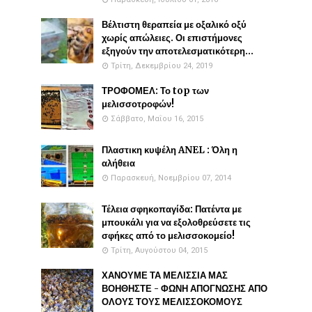
Βέλτιστη θεραπεία με οξαλικό οξύ
χωρίς απώλειες. Οι επιστήμονες
εξηγούν την αποτελεσματικότερη...
Τρίτη, Δεκεμβρίου 24, 2019
ΤΡΟΦΟΜΕΛ: Το top των
μελισσοτροφών!
Σάββατο, Μαΐου 16, 2015
Πλαστικη κυψέλη ANEL : Όλη η
αλήθεια
Παρασκευή, Νοεμβρίου 07, 2014
Τέλεια σφηκοπαγίδα: Πατέντα με
μπουκάλι για να εξολοθρεύσετε τις
σφήκες από το μελισσοκομείο!
Τρίτη, Αυγούστου 04, 2015
ΧΑΝΟΥΜΕ ΤΑ ΜΕΛΙΣΣΙΑ ΜΑΣ
ΒΟΗΘΗΣΤΕ - ΦΩΝΗ ΑΠΟΓΝΩΣΗΣ ΑΠΟ
ΟΛΟΥΣ ΤΟΥΣ ΜΕΛΙΣΣΟΚΟΜΟΥΣ