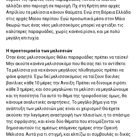
αλλάζει απο περιοχή σε περιοχή. Πχ στη Κρήτη απο αρχές
Απρίλίου τα μελίσσια κάνουν θαύματα. Ενώ στη Βόρεια Ελλάδα
στις αρχές Μαίου περίπου. Εγώ προσωπικά μέσα στον Μάιο
θεωρώ πως ένας νέος μελισσοκόμος μπορεί να φτιάξει τις
καλύτερες παραφυάδες, χωρίς κανένα ρίσκο, και με πολύ
μεγάλη επιτυχία.
Η προετοιμασία των μελισσιών
Όταν ένας μελισσοκόμος θέλει παραφυάδες πρέπει να ταίσει!
Μην ακούτε κανένα μελισσοκόμο που θα σας πεί το αντίθετο.
Τα μελίσσια για να κάνουν μεγάλους πλυθησμούς πρέπει να
φάνε φαγητό. Έχω δεί μελισσοκόμους να ταίζουν δίκιλες
βανίλιες κάθε 10 μέρες την Άνοιξη. Πρέπει να δίνουμε σιρόπι
κάθε 3 ημέρες, και όσο μεγαλώνει το μελίσσι να μεγαλώνουμε
και τη ποσότητα. Για αυτό το θέμα της τροφοδοσίας όμως, θα
κάνουμε αναλυτικές αναρτήσεις. Το μεγάλο βήμα για την
ανάπτυξη των μελισσιών μας είναι οι χειρισμοί! Θα έχετε
ακούσει την λεγόμενη αναστροφή των πλαισίων, η το σπάσιμο
της σφράγισης, και είναι δύο θέματα που ετοιμάζονται να
δημοσιευτούν τις αμέσως επόμενες ημέρες στην Ορεινή
Μέλισσα. Αυτά για τι στιγμή, και ελπίζω οι συμβουλές οι δικές