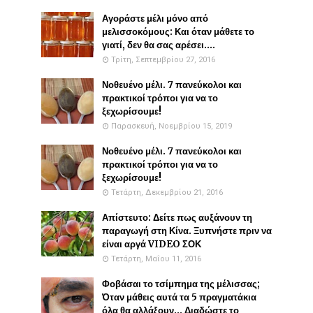
Αγοράστε μέλι μόνο από
μελισσοκόμους: Και όταν μάθετε το
γιατί, δεν θα σας αρέσει....
Τρίτη, Σεπτεμβρίου 27, 2016
Νοθευένο μέλι. 7 πανεύκολοι και
πρακτικοί τρόποι για να το
ξεχωρίσουμε!
Παρασκευή, Νοεμβρίου 15, 2019
Νοθευένο μέλι. 7 πανεύκολοι και
πρακτικοί τρόποι για να το
ξεχωρίσουμε!
Τετάρτη, Δεκεμβρίου 21, 2016
Απίστευτο: Δείτε πως αυξάνουν τη
παραγωγή στη Κίνα. Ξυπνήστε πριν να
είναι αργά VIDEO ΣΟΚ
Τετάρτη, Μαΐου 11, 2016
Φοβάσαι το τσίμπημα της μέλισσας;
Όταν μάθεις αυτά τα 5 πραγματάκια
όλα θα αλλάξουν... Διαδώστε το