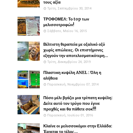
τους αξία
Τρίτη, Σεπτεμβρίου 30, 2014
ΤΡΟΦΟΜΕΛ: Το top των
μελισσοτροφών!
Σάββατο, Μαΐου 16, 2015
Βέλτιστη θεραπεία με οξαλικό οξύ
χωρίς απώλειες. Οι επιστήμονες
εξηγούν την αποτελεσματικότερη...
Τρίτη, Δεκεμβρίου 24, 2019
Πλαστικη κυψέλη ANEL : Όλη η
αλήθεια
Παρασκευή, Νοεμβρίου 07, 2014
Πόσο μέλι βγάζει μια τρίπατη κυψέλη:
Δείτε αυτό τον τρύγο που έγινε
προχθές και θα πάθετε σοκ!!!
Παρασκευή, Ιουλίου 01, 2016
Κλαίνε οι μελισσοκόμοι στην Ελλάδα:
Έρχεται το τέλος...