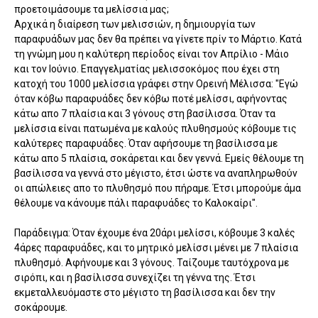
προετοιμάσουμε τα μελίσσια μας;
Αρχικά η διαίρεση των μελισσιών, η δημιουργία των
παραφυάδων μας δεν θα πρέπει να γίνετε πρίν το Μάρτιο. Κατά
τη γνώμη μου η καλύτερη περίοδος είναι τον Απρίλιο - Μάιο
και τον Ιούνιο. Επαγγελματίας μελισσοκόμος που έχει στη
κατοχή του 1000 μελίσσια γράφει στην Ορεινή Μέλισσα: "Εγώ
όταν κόβω παραφυάδες δεν κόβω ποτέ μελίσσι, αφήνοντας
κάτω απο 7 πλαίσια και 3 γόνους στη βασίλισσα. Όταν τα
μελίσσια είναι πατωμένα με καλούς πλυθησμούς κόβουμε τις
καλύτερες παραφυάδες. Όταν αφήσουμε τη βασίλισσα με
κάτω απο 5 πλαίσια, σοκάρεται και δεν γεννά. Εμείς θέλουμε τη
βασίλισσα να γεννά στο μέγιστο, έτσι ώστε να αναπληρωθούν
οι απώλειες απο το πλυθησμό που πήραμε. Έτσι μπορούμε άμα
θέλουμε να κάνουμε πάλι παραφυάδες το Καλοκαίρι".
Παράδειγμα: Όταν έχουμε ένα 20άρι μελίσσι, κόβουμε 3 καλές
4άρες παραφυάδες, και το μητρικό μελίσσι μένει με 7 πλαίσια
πλυθησμό. Αφήνουμε και 3 γόνους. Ταίζουμε ταυτόχρονα με
σιρόπι, και η βασίλισσα συνεχίζει τη γέννα της. Έτσι
εκμεταλλευόμαστε στο μέγιστο τη βασίλισσα και δεν την
σοκάρουμε.