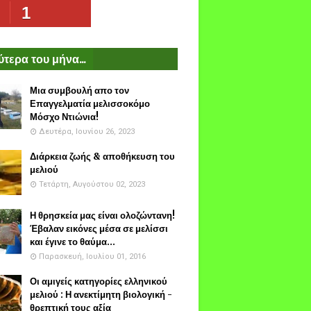
1
τερα του μήνα...
Μια συμβουλή απο τον
Επαγγελματία μελισσοκόμο
Μόσχο Ντιώνια!
Δευτέρα, Ιουνίου 26, 2023
Διάρκεια ζωής & αποθήκευση του
μελιού
Τετάρτη, Αυγούστου 02, 2023
Η θρησκεία μας είναι ολοζώντανη!
Έβαλαν εικόνες μέσα σε μελίσσι
και έγινε το θαύμα...
Παρασκευή, Ιουλίου 01, 2016
Οι αμιγείς κατηγορίες ελληνικού
μελιού : Η ανεκτίμητη βιολογική -
θρεπτική τους αξία