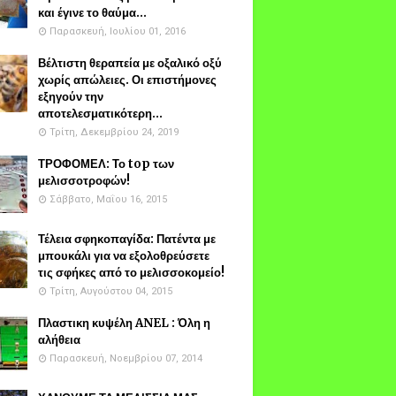
και έγινε το θαύμα...
Παρασκευή, Ιουλίου 01, 2016
Βέλτιστη θεραπεία με οξαλικό οξύ
χωρίς απώλειες. Οι επιστήμονες
εξηγούν την
αποτελεσματικότερη...
Τρίτη, Δεκεμβρίου 24, 2019
ΤΡΟΦΟΜΕΛ: Το top των
μελισσοτροφών!
Σάββατο, Μαΐου 16, 2015
Τέλεια σφηκοπαγίδα: Πατέντα με
μπουκάλι για να εξολοθρεύσετε
τις σφήκες από το μελισσοκομείο!
Τρίτη, Αυγούστου 04, 2015
Πλαστικη κυψέλη ANEL : Όλη η
αλήθεια
Παρασκευή, Νοεμβρίου 07, 2014