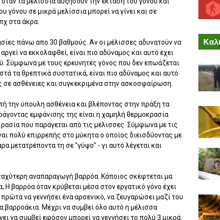
 όταν τα μελίσσια αυξήσουν την έκταση του γόνου και
υ γόνου σε μικρά μελίσσια μπορεί να γίνει και σε
πχ στα άκρα.
Καλύ
ίες πάνω απο 30 βαθμούς. Αν οι μέλισσες αδυνατούν να
αργεί να εκκολαφθεί, είναι πιο αδύναμος και αυτό έχει
ύ. Σύμφωνα με τους ερευνητές γόνος που δεν επωάζεται
τά τα θρεπτικά συστατικά, είναι πιο αδύναμος και αυτό
ος σε ασθένειες και συγκεκριμένα στην ασκοσφαίρωση.
τή την ύπουλη ασθένεια και βλέποντας στην πράξη τα
ράγοντας εμφάνισης της είναι η χαμηλή θερμοκρασία
κρασία που παράγεται από τις μέλισσες. Σύμφωνα με τις
ναι πολύ επιρρεπής στο μύκητα ο οποίος διεισδύοντας με
α μετατρέποντα τη σε "γύψο" - γι αυτό λέγεται και
 ταχύτερη αναπαραγωγή βαρρόα. Κάποιος σκέφτεται μα
; Η βαρρόα όταν κρύβεται μέσα στον εργατικό γόνο έχει
ι πρώτα να γεννήσει ένα αρσενικό, να ζευγαρώσει μαζί του
ια βαρροάκια. Μέχρι να συμβεί όλο αυτό η μέλισσα
νει να συμβεί εφόσον μπορεί να γεννήσει το πολύ 3 μικρά.