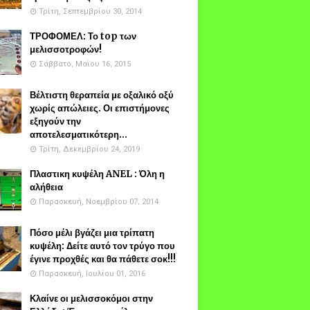
Τρίτη, Σεπτεμβρίου 30, 2014
ΤΡΟΦΟΜΕΛ: Το top των
μελισσοτροφών!
Σάββατο, Μαΐου 16, 2015
Βέλτιστη θεραπεία με οξαλικό οξύ
χωρίς απώλειες. Οι επιστήμονες
εξηγούν την
αποτελεσματικότερη...
Τρίτη, Δεκεμβρίου 24, 2019
Πλαστικη κυψέλη ANEL : Όλη η
αλήθεια
Παρασκευή, Νοεμβρίου 07, 2014
Πόσο μέλι βγάζει μια τρίπατη
κυψέλη: Δείτε αυτό τον τρύγο που
έγινε προχθές και θα πάθετε σοκ!!!
Παρασκευή, Ιουλίου 01, 2016
Κλαίνε οι μελισσοκόμοι στην