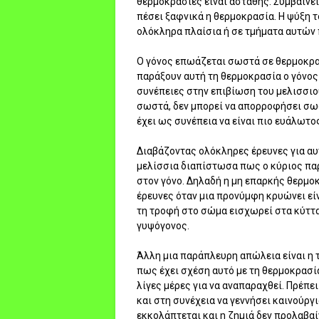
θερμοκρασίες είναι ασταθής. Συμβαίνει
πέσει ξαφνικά η θερμοκρασία. Η ψύξη το
ολόκληρα πλαίσια ή σε τμήματα αυτών 
Ο γόνος επωάζεται σωστά σε θερμοκρασ
παράξουν αυτή τη θερμοκρασία ο γόνος 
συνέπειες στην επιβίωση του μελισσιο
σωστά, δεν μπορεί να απορροφήσει σωσ
έχει ως συνέπεια να είναι πιο ευάλωτ
Διαβάζοντας ολόκληρες έρευνες για αυ
μελίσσια διαπίστωσα πως ο κύριος πα
στον γόνο. Δηλαδή η μη επαρκής θερμο
έρευνες όταν μια προνύμφη κρυώνει εί
τη τροφή στο σώμα εισχωρεί στα κύτταρ
γυψόγονος.
Άλλη μια παράπλευρη απώλεια είναι η
πως έχει σχέση αυτό με τη θερμοκρασία
λίγες μέρες για να αναπαραχθεί. Πρέπε
και στη συνέχεια να γεννήσει καινούργ
εκκολάπτεται και η ζημιά δεν προλαβαί