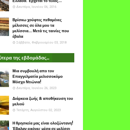
Ελλάδα: Έρχεται το τέλος...
Δευτέρα, Ιουνίου 06, 2016
Βρίσκω χούφτες πεθαμένες
μέλισσες σε όλα μου τα
μελίσσια... Μετά τις ταινίες που
έβαλα
Σάββατο, Φεβρουαρίου 03, 2018
τερα της εβδομάδας...
Μια συμβουλή απο τον
Επαγγελματία μελισσοκόμο
Μόσχο Ντιώνια!
Δευτέρα, Ιουνίου 26, 2023
Διάρκεια ζωής & αποθήκευση του
μελιού
Τετάρτη, Αυγούστου 02, 2023
Η θρησκεία μας είναι ολοζώντανη!
Έβαλαν εικόνες μέσα σε μελίσσι