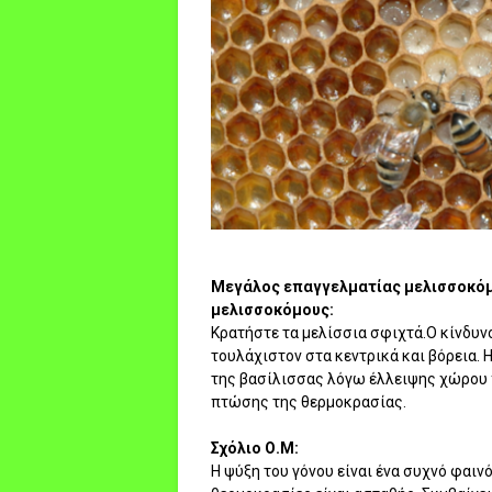
Μεγάλος επαγγελματίας μελισσοκόμο
μελισσοκόμους:
Κρατήστε τα μελίσσια σφιχτά.Ο κίνδυ
τουλάχιστον στα κεντρικά και βόρεια. Η
της βασίλισσας λόγω έλλειψης χώρου 
πτώσης της θερμοκρασίας.
Σχόλιο Ο.Μ:
Η ψύξη του γόνου είναι ένα συχνό φαιν