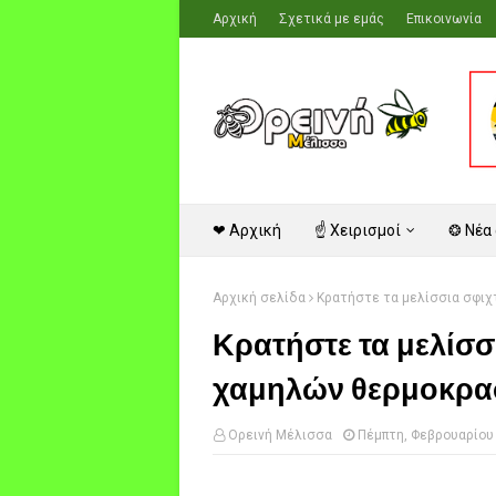
Αρχική
Σχετικά με εμάς
Επικοινωνία
❤ Αρχική
☝ Χειρισμοί
❂ Νέα
Αρχική σελίδα
Κρατήστε τα μελίσσια σφιχ
Κρατήστε τα μελίσσ
χαμηλών θερμοκρα
Ορεινή Μέλισσα
Πέμπτη, Φεβρουαρίου 