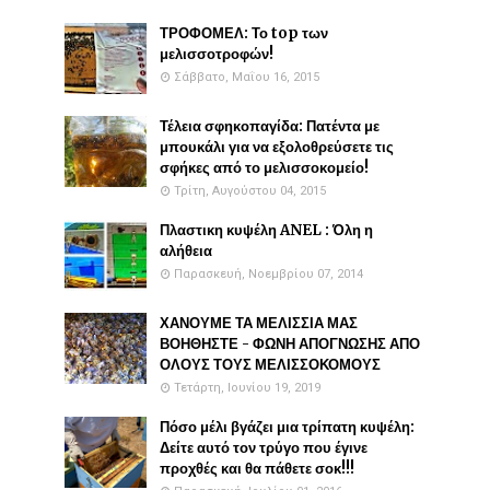
ΤΡΟΦΟΜΕΛ: Το top των
μελισσοτροφών!
Σάββατο, Μαΐου 16, 2015
Τέλεια σφηκοπαγίδα: Πατέντα με
μπουκάλι για να εξολοθρεύσετε τις
σφήκες από το μελισσοκομείο!
Τρίτη, Αυγούστου 04, 2015
Πλαστικη κυψέλη ANEL : Όλη η
αλήθεια
Παρασκευή, Νοεμβρίου 07, 2014
ΧΑΝΟΥΜΕ ΤΑ ΜΕΛΙΣΣΙΑ ΜΑΣ
ΒΟΗΘΗΣΤΕ - ΦΩΝΗ ΑΠΟΓΝΩΣΗΣ ΑΠΟ
ΟΛΟΥΣ ΤΟΥΣ ΜΕΛΙΣΣΟΚΟΜΟΥΣ
Τετάρτη, Ιουνίου 19, 2019
Πόσο μέλι βγάζει μια τρίπατη κυψέλη:
Δείτε αυτό τον τρύγο που έγινε
προχθές και θα πάθετε σοκ!!!