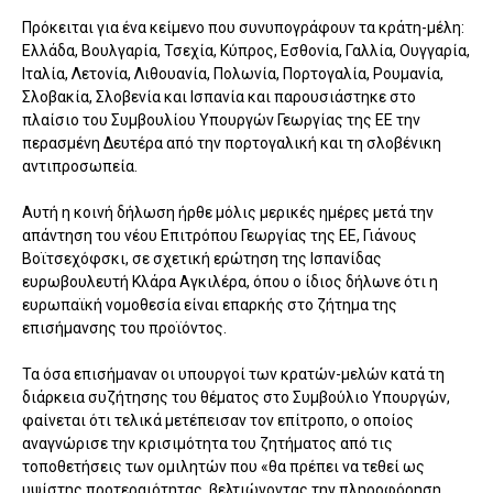
Πρόκειται για ένα κείμενο που συνυπογράφουν τα κράτη-μέλη:
Ελλάδα, Βουλγαρία, Τσεχία, Κύπρος, Εσθονία, Γαλλία, Ουγγαρία,
Ιταλία, Λετονία, Λιθουανία, Πολωνία, Πορτογαλία, Ρουμανία,
Σλοβακία, Σλοβενία και Ισπανία και παρουσιάστηκε στο
πλαίσιο του Συμβουλίου Υπουργών Γεωργίας της ΕΕ την
περασμένη Δευτέρα από την πορτογαλική και τη σλοβένικη
αντιπροσωπεία.
Αυτή η κοινή δήλωση ήρθε μόλις μερικές ημέρες μετά την
απάντηση του νέου Επιτρόπου Γεωργίας της ΕΕ, Γιάνους
Βοϊτσεχόφσκι, σε σχετική ερώτηση της Ισπανίδας
ευρωβουλευτή Κλάρα Αγκιλέρα, όπου ο ίδιος δήλωνε ότι η
ευρωπαϊκή νομοθεσία είναι επαρκής στο ζήτημα της
επισήμανσης του προϊόντος.
Τα όσα επισήμαναν οι υπουργοί των κρατών-μελών κατά τη
διάρκεια συζήτησης του θέματος στο Συμβούλιο Υπουργών,
φαίνεται ότι τελικά μετέπεισαν τον επίτροπο, ο οποίος
αναγνώρισε την κρισιμότητα του ζητήματος από τις
τοποθετήσεις των ομιλητών που «θα πρέπει να τεθεί ως
υψίστης προτεραιότητας, βελτιώνοντας την πληροφόρηση