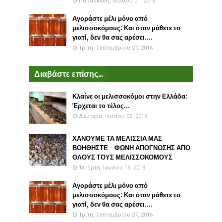
Παρασκευή, Ιουλίου 01, 2016
Αγοράστε μέλι μόνο από
μελισσοκόμους: Και όταν μάθετε το
γιατί, δεν θα σας αρέσει....
Τρίτη, Σεπτεμβρίου 27, 2016
Διαβάστε επίσης...
Κλαίνε οι μελισσοκόμοι στην Ελλάδα:
Έρχεται το τέλος...
Δευτέρα, Ιουνίου 06, 2016
ΧΑΝΟΥΜΕ ΤΑ ΜΕΛΙΣΣΙΑ ΜΑΣ
ΒΟΗΘΗΣΤΕ - ΦΩΝΗ ΑΠΟΓΝΩΣΗΣ ΑΠΟ
ΟΛΟΥΣ ΤΟΥΣ ΜΕΛΙΣΣΟΚΟΜΟΥΣ
Τετάρτη, Ιουνίου 19, 2019
Αγοράστε μέλι μόνο από
μελισσοκόμους: Και όταν μάθετε το
γιατί, δεν θα σας αρέσει....
Τρίτη, Σεπτεμβρίου 27, 2016