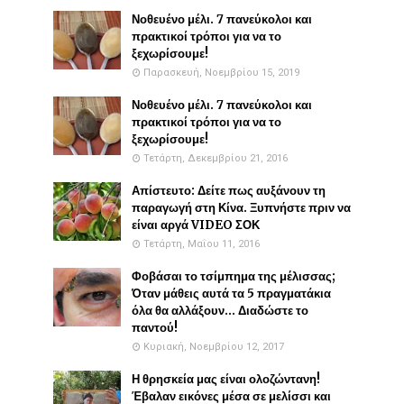
Νοθευένο μέλι. 7 πανεύκολοι και
πρακτικοί τρόποι για να το
ξεχωρίσουμε!
Παρασκευή, Νοεμβρίου 15, 2019
Νοθευένο μέλι. 7 πανεύκολοι και
πρακτικοί τρόποι για να το
ξεχωρίσουμε!
Τετάρτη, Δεκεμβρίου 21, 2016
Απίστευτο: Δείτε πως αυξάνουν τη
παραγωγή στη Κίνα. Ξυπνήστε πριν να
είναι αργά VIDEO ΣΟΚ
Τετάρτη, Μαΐου 11, 2016
Φοβάσαι το τσίμπημα της μέλισσας;
Όταν μάθεις αυτά τα 5 πραγματάκια
όλα θα αλλάξουν... Διαδώστε το
παντού!
Κυριακή, Νοεμβρίου 12, 2017
Η θρησκεία μας είναι ολοζώντανη!
Έβαλαν εικόνες μέσα σε μελίσσι και