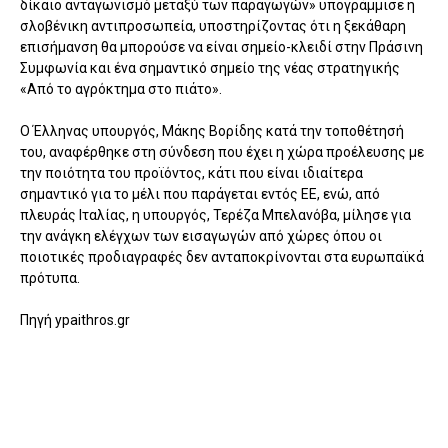
δίκαιο ανταγωνισμό μεταξύ των παραγωγών» υπογράμμισε η
σλοβένικη αντιπροσωπεία, υποστηρίζοντας ότι η ξεκάθαρη
επισήμανση θα μπορούσε να είναι σημείο-κλειδί στην Πράσινη
Συμφωνία και ένα σημαντικό σημείο της νέας στρατηγικής
«Από το αγρόκτημα στο πιάτο».
Ο Έλληνας υπουργός, Μάκης Βορίδης κατά την τοποθέτησή
του, αναφέρθηκε στη σύνδεση που έχει η χώρα προέλευσης με
την ποιότητα του προϊόντος, κάτι που είναι ιδιαίτερα
σημαντικό για το μέλι που παράγεται εντός ΕΕ, ενώ, από
πλευράς Ιταλίας, η υπουργός, Τερέζα Μπελανόβα, μίλησε για
την ανάγκη ελέγχων των εισαγωγών από χώρες όπου οι
ποιοτικές προδιαγραφές δεν ανταποκρίνονται στα ευρωπαϊκά
πρότυπα.
Πηγή ypaithros.gr