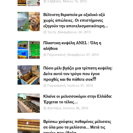
Σάββατο, Μαΐου 16, 2015
Βέλτιστη θεραπεία με οξαλικό οξύ
χωρίς απώλειες. Οι επιστήμονες
εξηγούν την αποτελεσματικότερη...
Τρίτη, Δεκεμβρίου 24, 2019
Πλαστικη κυψέλη ANEL : Όλη η
αλήθεια
Παρασκευή, Νοεμβρίου 07, 2014
Πόσο μέλι βγάζει μια τρίπατη κυψέλη:
Δείτε αυτό τον τρύγο που έγινε
προχθές και θα πάθετε σοκ!!!
Παρασκευή, Ιουλίου 01, 2016
Κλαίνε οι μελισσοκόμοι στην Ελλάδα:
Έρχεται το τέλος...
Δευτέρα, Ιουνίου 06, 2016
Βρίσκω χούφτες πεθαμένες μέλισσες
σε όλα μου τα μελίσσια... Μετά τις
ταινίες που έβαλα