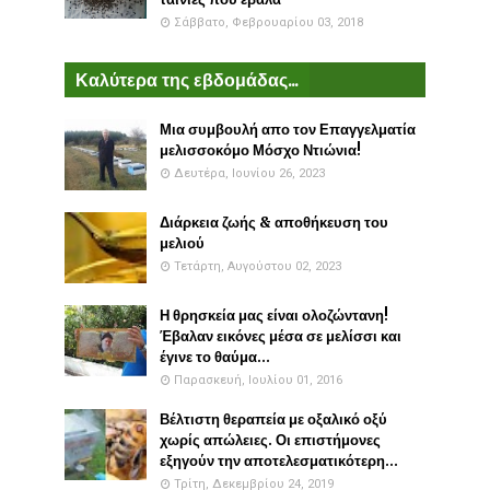
Σάββατο, Φεβρουαρίου 03, 2018
Καλύτερα της εβδομάδας...
Μια συμβουλή απο τον Επαγγελματία
μελισσοκόμο Μόσχο Ντιώνια!
Δευτέρα, Ιουνίου 26, 2023
Διάρκεια ζωής & αποθήκευση του
μελιού
Τετάρτη, Αυγούστου 02, 2023
Η θρησκεία μας είναι ολοζώντανη!
Έβαλαν εικόνες μέσα σε μελίσσι και
έγινε το θαύμα...
Παρασκευή, Ιουλίου 01, 2016
Βέλτιστη θεραπεία με οξαλικό οξύ
χωρίς απώλειες. Οι επιστήμονες
εξηγούν την αποτελεσματικότερη...
Τρίτη, Δεκεμβρίου 24, 2019