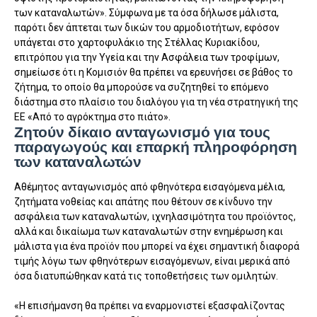
των καταναλωτών». Σύμφωνα με τα όσα δήλωσε μάλιστα,
παρότι δεν άπτεται των δικών του αρμοδιοτήτων, εφόσον
υπάγεται στο χαρτοφυλάκιο της Στέλλας Κυριακίδου,
επιτρόπου για την Υγεία και την Ασφάλεια των τροφίμων,
σημείωσε ότι η Κομισιόν θα πρέπει να ερευνήσει σε βάθος το
ζήτημα, το οποίο θα μπορούσε να συζητηθεί το επόμενο
διάστημα στο πλαίσιο του διαλόγου για τη νέα στρατηγική της
ΕΕ «Από το αγρόκτημα στο πιάτο».
Ζητούν δίκαιο ανταγωνισμό για τους
παραγωγούς και επαρκή πληροφόρηση
των καταναλωτών
Αθέμητος ανταγωνισμός από φθηνότερα εισαγόμενα μέλια,
ζητήματα νοθείας και απάτης που θέτουν σε κίνδυνο την
ασφάλεια των καταναλωτών, ιχνηλασιμότητα του προϊόντος,
αλλά και δικαίωμα των καταναλωτών στην ενημέρωση και
μάλιστα για ένα προϊόν που μπορεί να έχει σημαντική διαφορά
τιμής λόγω των φθηνότερων εισαγόμενων, είναι μερικά από
όσα διατυπώθηκαν κατά τις τοποθετήσεις των ομιλητών.
«Η επισήμανση θα πρέπει να εναρμονιστεί εξασφαλίζοντας