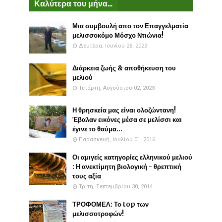
Καλύτερα του μήνα...
Μια συμβουλή απο τον Επαγγελματία
μελισσοκόμο Μόσχο Ντιώνια!
Δευτέρα, Ιουνίου 26, 2023
Διάρκεια ζωής & αποθήκευση του
μελιού
Τετάρτη, Αυγούστου 02, 2023
Η θρησκεία μας είναι ολοζώντανη!
Έβαλαν εικόνες μέσα σε μελίσσι και
έγινε το θαύμα...
Παρασκευή, Ιουλίου 01, 2016
Οι αμιγείς κατηγορίες ελληνικού μελιού
: Η ανεκτίμητη βιολογική - θρεπτική
τους αξία
Τρίτη, Σεπτεμβρίου 30, 2014
ΤΡΟΦΟΜΕΛ: Το top των
μελισσοτροφών!