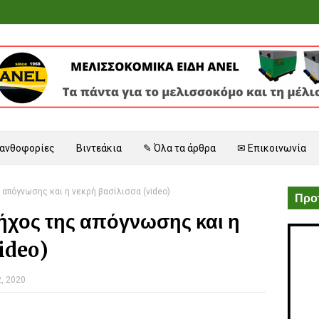
 ανθοφορίες
Βιντεάκια
✎ Όλα τα άρθρα
✉ Επικοινωνία
 απόγνωσης και η νεκρή βασίλισσα (video)
Προτ
ήχος της απόγνωσης και η
ideo)
2, 2020