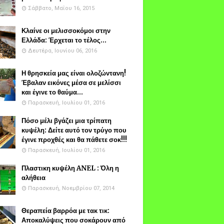
Σάββατο, Μαΐου 16, 2015
Κλαίνε οι μελισσοκόμοι στην
Ελλάδα: Έρχεται το τέλος...
Δευτέρα, Ιουνίου 06, 2016
Η θρησκεία μας είναι ολοζώντανη!
Έβαλαν εικόνες μέσα σε μελίσσι
και έγινε το θαύμα...
Παρασκευή, Ιουλίου 01, 2016
Πόσο μέλι βγάζει μια τρίπατη
κυψέλη: Δείτε αυτό τον τρύγο που
έγινε προχθές και θα πάθετε σοκ!!!
Παρασκευή, Ιουλίου 01, 2016
Πλαστικη κυψέλη ANEL : Όλη η
αλήθεια
Παρασκευή, Νοεμβρίου 07, 2014
Θεραπεία βαρρόα με τακ τικ:
Αποκαλύψεις που σοκάρουν από