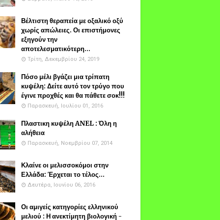
Βέλτιστη θεραπεία με οξαλικό οξύ
χωρίς απώλειες. Οι επιστήμονες
εξηγούν την
αποτελεσματικότερη...
Τρίτη, Δεκεμβρίου 24, 2019
Πόσο μέλι βγάζει μια τρίπατη
κυψέλη: Δείτε αυτό τον τρύγο που
έγινε προχθές και θα πάθετε σοκ!!!
Παρασκευή, Ιουλίου 01, 2016
Πλαστικη κυψέλη ANEL : Όλη η
αλήθεια
Παρασκευή, Νοεμβρίου 07, 2014
Κλαίνε οι μελισσοκόμοι στην
Ελλάδα: Έρχεται το τέλος...
Δευτέρα, Ιουνίου 06, 2016
Οι αμιγείς κατηγορίες ελληνικού
μελιού : Η ανεκτίμητη βιολογική -