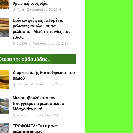
θρεπτική τους αξία
Τρίτη, Σεπτεμβρίου 30, 2014
Βρίσκω χούφτες πεθαμένες
μέλισσες σε όλα μου τα
μελίσσια... Μετά τις ταινίες που
έβαλα
Σάββατο, Φεβρουαρίου 03, 2018
τερα της εβδομάδας...
Διάρκεια ζωής & αποθήκευση του
μελιού
Τετάρτη, Αυγούστου 02, 2023
Μια συμβουλή απο τον
Επαγγελματία μελισσοκόμο
Μόσχο Ντιώνια!
Δευτέρα, Ιουνίου 26, 2023
ΤΡΟΦΟΜΕΛ: Το top των
μελισσοτροφών!