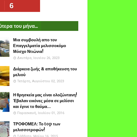
6
τερα του μήνα...
Μια συμβουλή απο τον
Επαγγελματία μελισσοκόμο
Μόσχο Ντιώνια!
Δευτέρα, Ιουνίου 26, 2023
Διάρκεια ζωής & αποθήκευση του
μελιού
Τετάρτη, Αυγούστου 02, 2023
Η θρησκεία μας είναι ολοζώντανη!
Έβαλαν εικόνες μέσα σε μελίσσι
και έγινε το θαύμα...
Παρασκευή, Ιουλίου 01, 2016
ΤΡΟΦΟΜΕΛ: Το top των
μελισσοτροφών!
Σάββατο, Μαΐου 16, 2015