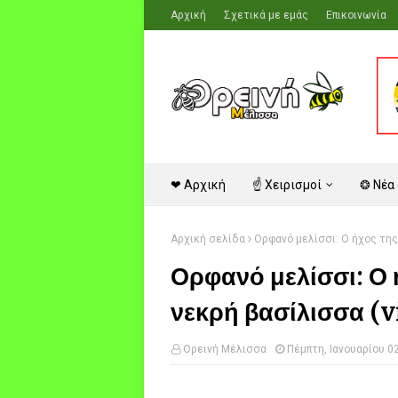
Αρχική
Σχετικά με εμάς
Επικοινωνία
❤ Αρχική
☝ Χειρισμοί
❂ Νέα
Αρχική σελίδα
Ορφανό μελίσσι: Ο ήχος της
Ορφανό μελίσσι: Ο 
νεκρή βασίλισσα (v
Ορεινή Μέλισσα
Πέμπτη, Ιανουαρίου 0