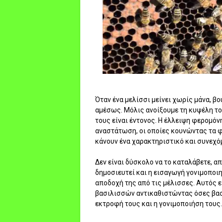
Όταν ένα μελίσσι μείνει χωρίς μάνα, β
αμέσως. Μόλις ανοίξουμε τη κυψέλη το
τους είναι έντονος. Η έλλειψη φερομόν
αναστάτωση, οι οποίες κουνώντας τα φ
κάνουν ένα χαρακτηριστικό και συνεχό
Δεν είναι δύσκολο να το καταλάβετε, α
δημοσιευτεί και η εισαγωγή γονιμοποιη
αποδοχή της από τις μέλισσες. Αυτός ε
βασιλισσών αντικαθιστώντας όσες βασί
εκτροφή τους και η γονιμοποιήση τους..