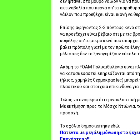
δεν φτάνει στο μαύρο νάιλον για να πού
ακτινοβολία που περνά απ'τα παράθυρα
νάιλον που προεξέχει είναι ικανή να θερ
Επίσης αφήνοντας 2-3 πόντους κενό στ
να προεξέχει είναι βέβαιο ότι με τις β
κυψέλης απ'το μικρό κενό που υπάρχει
βάλει πρόπολη γιατί με τον πρώτο έλεγ
μέλισσες δεν τα ξαναγεμίζουν εύκολα τ
Ακόμη το FOAM Πολυαιθυλένιο είναι πλ
να κατασκευαστεί επηρεάζονται από τη
(ήλιος, χαμηλές θερμοκρασίες) μπορεί
πλαστικού και στοιχεία επικίνδυνα για 
Τέλος να αναφέρω ότι η ανακλαστική με
Με εκτίμηση προς το Μόσχο Ντιώνια, τ
προσοχή.
Το σχόλιο δημοσιεύτηκε εδώ:
Πατέντα με μεγάλη μόνωση στο ξεχει
Επανάσταση!!