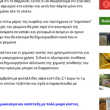
με ότι το θερμαίνει. Εκτός κι αν θεωρήσουμε ότι η ηλιακή
 αερισμού στο καπάκι και αυτή που πέφτει μόνο στο
μάνει όλο το νάιλον.
Καλύ
ο πίσω μέρος της κυψέλης και ταυτόχρονα το "κηρόπανο"
ροχές του χειμώνα θα μπει νερό στο εσωτερικό της
 ανάμεσα σε καπάκι και γονοφωλιά ακόμη κι αν έχουν
χο που θα κάνουμε θα δημιουργηθούν κενά που οι
ο χειμώνα.
αστικό και οι χημικές ουσίες που χρησιμοποιούνται για
ν μακροχρόνια χρήση. Ειδικά οι εξωτερικές συνθήκες
 να δημιουργήσουν αλλοίωση της χημικής σύνθεσης του
την υγεία μας μπορεί να διαρρεύσουν.
μβράνη με φυσαλλίδες αέρα κοστίζει 2,1 ευρω το τ.μ.
ου οποίου τα βίντεο και σχόλια παρακολουθώ με
μώνιασμα και ανάπτυξη με πολύ μικρό κόστος.