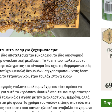
τα με το φοαμ για ξεχειμώνιασμα:
ίδιο αποτέλεσμα πιο εύκολα και το ίδιο οικονομικά
ην ανακλαστική μεμβράνη. Το Foam που πωλείται στο
 περιτυλίγματος και σίγουρα δεν έχει τις θερμομονωτικές
 να πετύχουμε καλή θερμομόνωση χρησιμοποιώντας foam
 το τετραγωνικό μέτρο τουλάχιστον 2 ευρώ.
 αγοράς νάιλον και αλουμινόχαρτου τότε πρέπει να
 για αυτό το κηρόπανο. Φυσικά απαιτεί και περισσότερο
ά τα υλικά σε σχέση με την ανακλαστική μεμβράνη, αλλά
Παρ
νεται μία φορά. Το χρώμα του νάιλον επίσης πιστεύω ότι
τας το καπάκι από πάνω η ηλιακή ακτινοβολία το χειμώνα