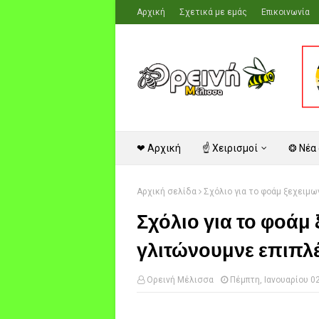
Αρχική
Σχετικά με εμάς
Επικοινωνία
❤ Αρχική
☝ Χειρισμοί
❂ Νέα
Αρχική σελίδα
Σχόλιο για το φοάμ ξεχειμω
Σχόλιο για το φοάμ
γλιτώνουμνε επιπλ
Ορεινή Μέλισσα
Πέμπτη, Ιανουαρίου 0