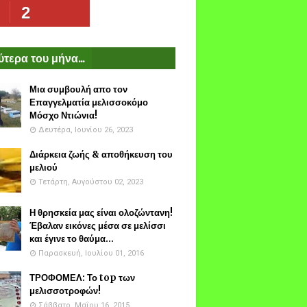
2
τερα του μήνα...
Μια συμβουλή απο τον
Επαγγελματία μελισσοκόμο
Μόσχο Ντιώνια!
Δευτέρα, Ιουνίου 26, 2023
Διάρκεια ζωής & αποθήκευση του
μελιού
Τετάρτη, Αυγούστου 02, 2023
Η θρησκεία μας είναι ολοζώντανη!
Έβαλαν εικόνες μέσα σε μελίσσι
και έγινε το θαύμα...
Παρασκευή, Ιουλίου 01, 2016
ΤΡΟΦΟΜΕΛ: Το top των
μελισσοτροφών!
Σάββατο, Μαΐου 16, 2015