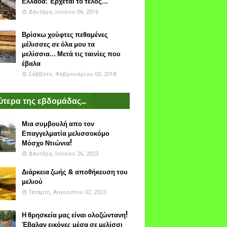
Ελλάδα: Έρχεται το τέλος...
Δευτέρα, Ιουνίου 06, 2016
Βρίσκω χούφτες πεθαμένες
μέλισσες σε όλα μου τα
μελίσσια... Μετά τις ταινίες που
έβαλα
Σάββατο, Φεβρουαρίου 03, 2018
τερα της εβδομάδας...
Μια συμβουλή απο τον
Επαγγελματία μελισσοκόμο
Μόσχο Ντιώνια!
Δευτέρα, Ιουνίου 26, 2023
Διάρκεια ζωής & αποθήκευση του
μελιού
Τετάρτη, Αυγούστου 02, 2023
Η θρησκεία μας είναι ολοζώντανη!
Έβαλαν εικόνες μέσα σε μελίσσι