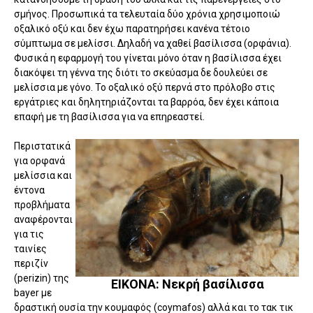
σμήνος. Προσωπικά τα τελευταία δύο χρόνια χρησιμοποιώ
οξαλικό οξύ και δεν έχω παρατηρήσει κανένα τέτοιο
σύμπτωμα σε μελίσσι. Δηλαδή να χαθεί βασίλισσα (ορφάνια).
Φυσικά η εφαρμογή του γίνεται μόνο όταν η βασίλισσα έχει
διακόψει τη γέννα της διότι το σκεύασμα δε δουλεύει σε
μελίσσια με γόνο. Το οξαλικό οξύ περνά στο πρόλοβο στις
εργάτριες και δηλητηριάζονται τα βαρρόα, δεν έχει κάποια
επαφή με τη βασίλισσα για να επηρεαστεί.
Περιστατικά
για ορφανά
μελίσσια και
έντονα
προβλήματα
αναφέρονται
για τις
ταινίες
περιζίν
(perizin) της
ΕΙΚΟΝΑ: Νεκρή βασίλισσα
bayer με
δραστική ουσία την κουμαφός (coymafos) αλλά και το τακ τικ