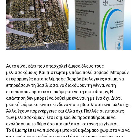
Αυτό είναι κάτι που απασχολεί άμεσα όλους τους
μελισσοκόμους. Και πιστέψτε με πάρα πολύ σοβαρό! Μπορούν
οι εφαρμογές καταπολέμησης βαρρόα βιολογικές και μη, να
επηρεάσουν τη βασίλισσα, να διακόψουν τη γέννα, να τη
στειρώσουν οριστικά η ακόμη και να τη σκοτώσουν; Η
απάντηση δεν μπορεί να δοθεί με ένα ναι η με ένα όχι. Διότι
μερικά φάρμακα είναι ακίνδυνα για τη βασίλισσα ενώ άλλα όχι.
Άλλα έχουν παρενέργειες και άλλα όχι. Πολλές οι εμπειρίες
των μελισσοκόμων, έτσι σήμερα θα προσπαθήσουμε να
αναλύσουμε το θέμα όσο πιο απλά και κατανοητά γίνεται.
Το θέμα πρέπει να πιάσουμε μτο κάθε φάρμακο χωριστά για να
κατανοήσουμε τη δράση του αλλά και τις παρενέργειες στο