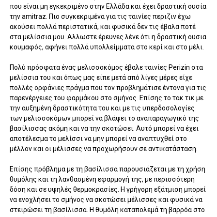
που είναι μη εγκεκριμένο στην Ελλάδα και έχει δραστική ουσία
την amitraz. Πιο συγκεκριμένα για τις ταινίες περιζιν έχω
ακούσει πολλά περιστατικά, και φυσικά δεν τις έβαλα ποτέ
στα μελίσσια μου. Αλλωστε έρευνες λένε ότι η δραστική ουσια
κουμαφός, αφήνει πολλά υπολλείμματα στο κερί και στο μέλι.
Πολύ πρόσφατα ένας μελισσοκόμος έβαλε ταινίες Perizin στα
μελίσσια του και όπως μας είπε μετά από λίγες μέρες είχε
πολλές ορφάνιες πράγμα που τον προβλημάτισε έντονα για τις
παρενέργειες του φαρμάκου στο σμήνος. Επίσης το τακ τικ με
την αυξημένη δραστικότητα του και με τις υπερδοσολογίες
των μελισσοκόμων μπορεί να βλάψει το αναπαραγωγικό της
βασίλισσας ακόμη και να την σκοτώσει. Αυτό μπορεί να έχει
αποτέλεσμα το μελίσσι να μην μπορεί να αναπτυχθεί στο
μέλλον και οι μέλισσες να προχωρήσουν σε αντικατάσταση.
Επίσης πρόβλημα με τη βασίλισσα παρουσιάζεται με τη χρήση
θυμόλης και τη λανθασμένη εφαρμογή της, με περισσότερη
δόση και σε υψηλές θερμοκρασίες. Η γρήγορη εξάτμιση μπορεί
να ενοχλήσει το σμήνος να σκοτώσει μέλισσες και φυσικά να
στειρώσει τη βασίλισσα. Η θυμόλη καταπολεμά τη βαρρόα στο