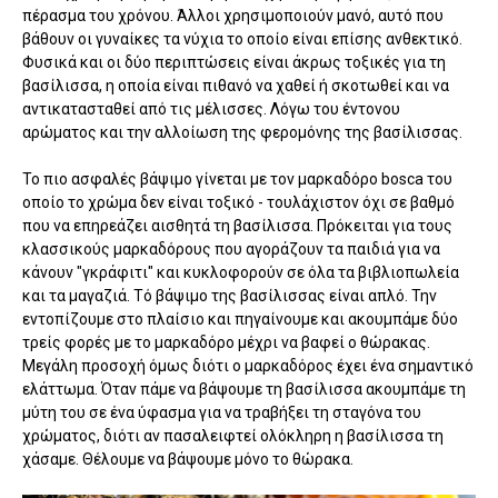
πέρασμα του χρόνου. Άλλοι χρησιμοποιούν μανό, αυτό που
βάθουν οι γυναίκες τα νύχια το οποίο είναι επίσης ανθεκτικό.
Φυσικά και οι δύο περιπτώσεις είναι άκρως τοξικές για τη
βασίλισσα, η οποία είναι πιθανό να χαθεί ή σκοτωθεί και να
αντικατασταθεί από τις μέλισσες. Λόγω του έντονου
αρώματος και την αλλοίωση της φερομόνης της βασίλισσας.
Το πιο ασφαλές βάψιμο γίνεται με τον μαρκαδόρο bosca του
οποίο το χρώμα δεν είναι τοξικό - τουλάχιστον όχι σε βαθμό
που να επηρεάζει αισθητά τη βασίλισσα. Πρόκειται για τους
κλασσικούς μαρκαδόρους που αγοράζουν τα παιδιά για να
κάνουν "γκράφιτι" και κυκλοφορούν σε όλα τα βιβλιοπωλεία
και τα μαγαζιά. Τό βάψιμο της βασίλισσας είναι απλό. Την
εντοπίζουμε στο πλαίσιο και πηγαίνουμε και ακουμπάμε δύο
τρείς φορές με το μαρκαδόρο μέχρι να βαφεί ο θώρακας.
Μεγάλη προσοχή όμως διότι ο μαρκαδόρος έχει ένα σημαντικό
ελάττωμα. Όταν πάμε να βάψουμε τη βασίλισσα ακουμπάμε τη
μύτη του σε ένα ύφασμα για να τραβήξει τη σταγόνα του
χρώματος, διότι αν πασαλειφτεί ολόκληρη η βασίλισσα τη
χάσαμε. Θέλουμε να βάψουμε μόνο το θώρακα.