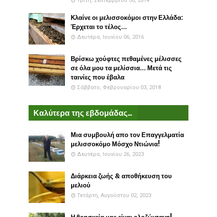
Τρίτη, Σεπτεμβρίου 30, 2014
Κλαίνε οι μελισσοκόμοι στην Ελλάδα:
Έρχεται το τέλος...
Δευτέρα, Ιουνίου 06, 2016
Βρίσκω χούφτες πεθαμένες μέλισσες
σε όλα μου τα μελίσσια... Μετά τις
ταινίες που έβαλα
Σάββατο, Φεβρουαρίου 03, 2018
Καλύτερα της εβδομάδας...
Μια συμβουλή απο τον Επαγγελματία
μελισσοκόμο Μόσχο Ντιώνια!
Δευτέρα, Ιουνίου 26, 2023
Διάρκεια ζωής & αποθήκευση του
μελιού
Τετάρτη, Αυγούστου 02, 2023