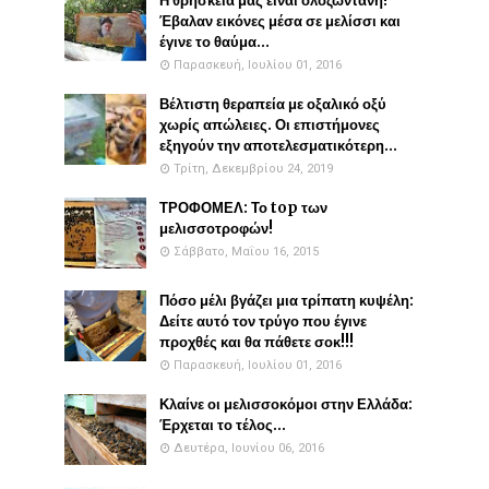
Η θρησκεία μας είναι ολοζώντανη!
Έβαλαν εικόνες μέσα σε μελίσσι και
έγινε το θαύμα...
Παρασκευή, Ιουλίου 01, 2016
Βέλτιστη θεραπεία με οξαλικό οξύ
χωρίς απώλειες. Οι επιστήμονες
εξηγούν την αποτελεσματικότερη...
Τρίτη, Δεκεμβρίου 24, 2019
ΤΡΟΦΟΜΕΛ: Το top των
μελισσοτροφών!
Σάββατο, Μαΐου 16, 2015
Πόσο μέλι βγάζει μια τρίπατη κυψέλη:
Δείτε αυτό τον τρύγο που έγινε
προχθές και θα πάθετε σοκ!!!
Παρασκευή, Ιουλίου 01, 2016
Κλαίνε οι μελισσοκόμοι στην Ελλάδα:
Έρχεται το τέλος...
Δευτέρα, Ιουνίου 06, 2016