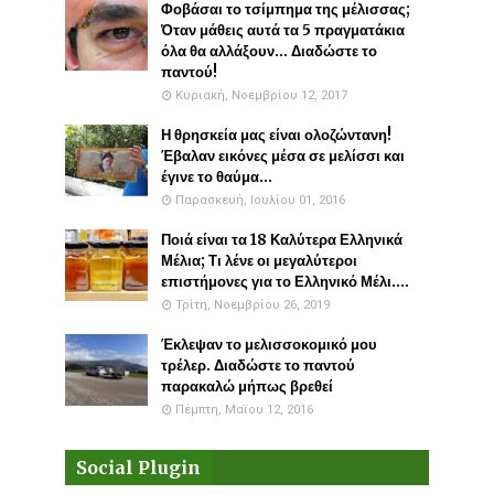
Φοβάσαι το τσίμπημα της μέλισσας;
Όταν μάθεις αυτά τα 5 πραγματάκια
όλα θα αλλάξουν... Διαδώστε το
παντού!
Κυριακή, Νοεμβρίου 12, 2017
Η θρησκεία μας είναι ολοζώντανη!
Έβαλαν εικόνες μέσα σε μελίσσι και
έγινε το θαύμα...
Παρασκευή, Ιουλίου 01, 2016
Ποιά είναι τα 18 Καλύτερα Ελληνικά
Μέλια; Τι λένε οι μεγαλύτεροι
επιστήμονες για το Ελληνικό Μέλι....
Τρίτη, Νοεμβρίου 26, 2019
Έκλεψαν το μελισσοκομικό μου
τρέλερ. Διαδώστε το παντού
παρακαλώ μήπως βρεθεί
Πέμπτη, Μαΐου 12, 2016
Social Plugin