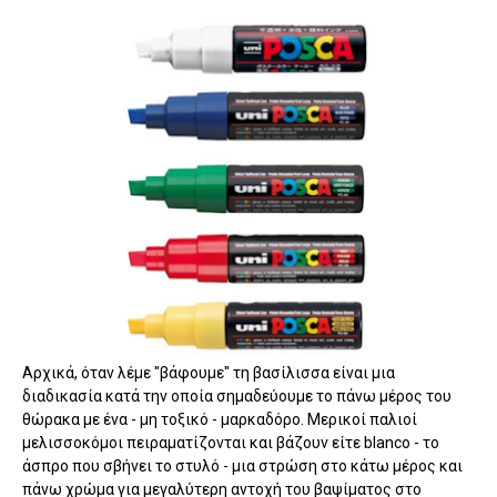
Αρχικά, όταν λέμε "βάφουμε" τη βασίλισσα είναι μια
διαδικασία κατά την οποία σημαδεύουμε το πάνω μέρος του
θώρακα με ένα - μη τοξικό - μαρκαδόρο. Μερικοί παλιοί
μελισσοκόμοι πειραματίζονται και βάζουν είτε blanco - το
άσπρο που σβήνει το στυλό - μια στρώση στο κάτω μέρος και
πάνω χρώμα για μεγαλύτερη αντοχή του βαψίματος στο