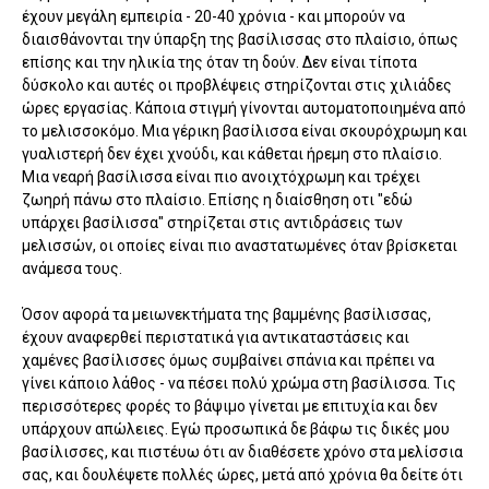
έχουν μεγάλη εμπειρία - 20-40 χρόνια - και μπορούν να
διαισθάνονται την ύπαρξη της βασίλισσας στο πλαίσιο, όπως
επίσης και την ηλικία της όταν τη δούν. Δεν είναι τίποτα
δύσκολο και αυτές οι προβλέψεις στηρίζονται στις χιλιάδες
ώρες εργασίας. Κάποια στιγμή γίνονται αυτοματοποιημένα από
το μελισσοκόμο. Μια γέρικη βασίλισσα είναι σκουρόχρωμη και
γυαλιστερή δεν έχει χνούδι, και κάθεται ήρεμη στο πλαίσιο.
Μια νεαρή βασίλισσα είναι πιο ανοιχτόχρωμη και τρέχει
ζωηρή πάνω στο πλαίσιο. Επίσης η διαίσθηση οτι "εδώ
υπάρχει βασίλισσα" στηρίζεται στις αντιδράσεις των
μελισσών, οι οποίες είναι πιο αναστατωμένες όταν βρίσκεται
ανάμεσα τους.
Όσον αφορά τα μειωνεκτήματα της βαμμένης βασίλισσας,
έχουν αναφερθεί περιστατικά για αντικαταστάσεις και
χαμένες βασίλισσες όμως συμβαίνει σπάνια και πρέπει να
γίνει κάποιο λάθος - να πέσει πολύ χρώμα στη βασίλισσα. Τις
περισσότερες φορές το βάψιμο γίνεται με επιτυχία και δεν
υπάρχουν απώλειες. Εγώ προσωπικά δε βάφω τις δικές μου
βασίλισσες, και πιστέυω ότι αν διαθέσετε χρόνο στα μελίσσια
σας, και δουλέψετε πολλές ώρες, μετά από χρόνια θα δείτε ότι