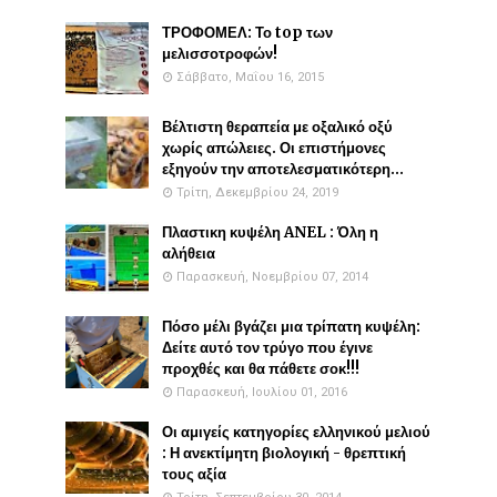
ΤΡΟΦΟΜΕΛ: Το top των
μελισσοτροφών!
Σάββατο, Μαΐου 16, 2015
Βέλτιστη θεραπεία με οξαλικό οξύ
χωρίς απώλειες. Οι επιστήμονες
εξηγούν την αποτελεσματικότερη...
Τρίτη, Δεκεμβρίου 24, 2019
Πλαστικη κυψέλη ANEL : Όλη η
αλήθεια
Παρασκευή, Νοεμβρίου 07, 2014
Πόσο μέλι βγάζει μια τρίπατη κυψέλη:
Δείτε αυτό τον τρύγο που έγινε
προχθές και θα πάθετε σοκ!!!
Παρασκευή, Ιουλίου 01, 2016
Οι αμιγείς κατηγορίες ελληνικού μελιού
: Η ανεκτίμητη βιολογική - θρεπτική
τους αξία