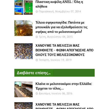
Πλαστικη κυψέλη ANEL : Όλη η
αλήθεια
Παρασκευή, Νοεμβρίου 07, 2014
Τέλεια σφηκοπαγίδα: Πατέντα με
μπουκάλι για να εξολοθρεύσετε τις
σφήκες από το μελισσοκομείο!
Τρίτη, Αυγούστου 04, 2015
ΧΑΝΟΥΜΕ ΤΑ ΜΕΛΙΣΣΙΑ ΜΑΣ
ΒΟΗΘΗΣΤΕ - ΦΩΝΗ ΑΠΟΓΝΩΣΗΣ ΑΠΟ
ΟΛΟΥΣ ΤΟΥΣ ΜΕΛΙΣΣΟΚΟΜΟΥΣ
Τετάρτη, Ιουνίου 19, 2019
Διαβάστε επίσης...
Κλαίνε οι μελισσοκόμοι στην Ελλάδα:
Έρχεται το τέλος...
Δευτέρα, Ιουνίου 06, 2016
ΧΑΝΟΥΜΕ ΤΑ ΜΕΛΙΣΣΙΑ ΜΑΣ