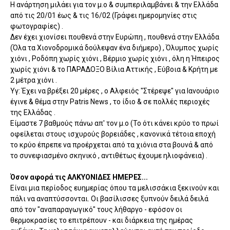
Η ανάρτηση μιλάει για τον μ.ο & συμπεριλαμβάνει & την Ελλάδα
από τις 20/01 έως & τις 16/02 (Γράφει ημερομηνίες στις
φωτογραφίες) .
Δεν έχει χιονίσει πουθενά στην Ευρώπη , πουθενά στην Ελλάδα
(Όλα τα Xιονοδρομικά δούλεψαν ένα διήμερο) , Όλυμπος χωρίς
χιόνι , Ροδόπη χωρίς χιόνι , Βέρμιο χωρίς χιόνι , όλη η Ήπειρος
χωρίς χιόνι & το ΠΑΡΑΔΟΞΟ Βίλια Αττικής , Εύβοια & Κρήτη με
2 μέτρα χιόνι .
Υγ: Έχει να βρέξει 20 μέρες , ο Αλφειός "Στέρεψε" για Ιανουάριο
έγινε & θέμα στην Patris News , το ίδιο & σε πολλές περιοχές
της Ελλάδας .
Είμαστε 7 βαθμούς πάνω απ' τον μ.ο (Το ότι κάνει κρύο το πρωί
οφείλεται στους ισχυρούς βορειάδες , κανονικά τέτοια εποχή
το κρύο έπρεπε να προέρχεται από τα χιόνια στα βουνά & από
το συνεφιασμένο σκηνικό , αντιθέτως έχουμε ηλιοφάνεια) .
Όσον αφορά τις ΑΛΚΥΟΝΙΔΕΣ ΗΜΕΡΕΣ...
Είναι μια περίοδος ευημερίας όπου τα μελισσάκια ξεκινούν και
πάλι να αναπτύσσονται. Οι βασίλισσες ξυπνούν δειλά δειλά
από τον "αναπαραγωγικό" τους λήθαργο - εφόσον οι
θερμοκρασίες το επιτρέπουν - και διάρκεια της ημέρας