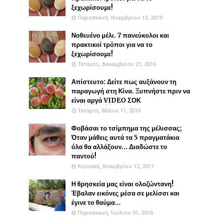
ξεχωρίσουμε!
Παρασκευή, Νοεμβρίου 15, 2019
Νοθευένο μέλι. 7 πανεύκολοι και
πρακτικοί τρόποι για να το
ξεχωρίσουμε!
Τετάρτη, Δεκεμβρίου 21, 2016
Απίστευτο: Δείτε πως αυξάνουν τη
παραγωγή στη Κίνα. Ξυπνήστε πριν να
είναι αργά VIDEO ΣΟΚ
Τετάρτη, Μαΐου 11, 2016
Φοβάσαι το τσίμπημα της μέλισσας;
Όταν μάθεις αυτά τα 5 πραγματάκια
όλα θα αλλάξουν... Διαδώστε το
παντού!
Κυριακή, Νοεμβρίου 12, 2017
Η θρησκεία μας είναι ολοζώντανη!
Έβαλαν εικόνες μέσα σε μελίσσι και
έγινε το θαύμα...
Παρασκευή, Ιουλίου 01, 2016