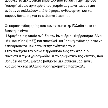
αυξάνει. Τα μελισσάκια εκμεταλλεύονται αυτή την περίοδο
"όασης" μέσα στην καρδιά του χειμώνα , για να πάρουν μια
ανάσα , να συλλέξουν από διάφορες ανθοφορίες , και να
πάρουν δυνάμεις για το επόμενο διάστημα.
Οι κύριες ανθοφορίες που συναντάμε στην Ελλάδα αυτό το
διάστημα είναι :
Η Αμυγδαλιά η οποία ανθίζει τον Ιανουάριο - Φεβρουάριο. Δίνει
μέλι και γύρη (μπέζ) και αποτελεί μια βασική ανθοφορία για να
ξεκινήσουν τα μελισσάκια την ανάπτυξη τους.
Στην συνέχεια τον Μήνα Φεβρουάριο έως τον Απρίλιο
συναντάμε την Αγριοαχλαδία με το αρωματικό της νέκταρ , που
βοηθάει σε πολύ μεγάλο βαθμό τα μελισσάκια μας. Δίνει
κυρίως νέκταρ αλλά και γύρη χρώματος πορτοκαλί.