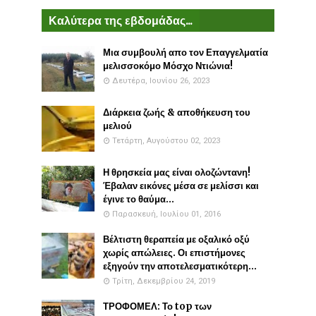
Καλύτερα της εβδομάδας...
Μια συμβουλή απο τον Επαγγελματία
μελισσοκόμο Μόσχο Ντιώνια!
Δευτέρα, Ιουνίου 26, 2023
Διάρκεια ζωής & αποθήκευση του
μελιού
Τετάρτη, Αυγούστου 02, 2023
Η θρησκεία μας είναι ολοζώντανη!
Έβαλαν εικόνες μέσα σε μελίσσι και
έγινε το θαύμα...
Παρασκευή, Ιουλίου 01, 2016
Βέλτιστη θεραπεία με οξαλικό οξύ
χωρίς απώλειες. Οι επιστήμονες
εξηγούν την αποτελεσματικότερη...
Τρίτη, Δεκεμβρίου 24, 2019
ΤΡΟΦΟΜΕΛ: Το top των