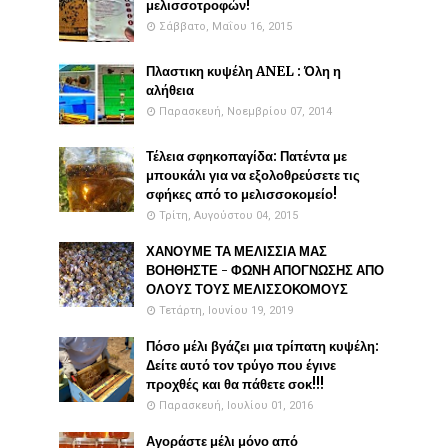
μελισσοτροφών!
Σάββατο, Μαΐου 16, 2015
Πλαστικη κυψέλη ANEL : Όλη η
αλήθεια
Παρασκευή, Νοεμβρίου 07, 2014
Τέλεια σφηκοπαγίδα: Πατέντα με
μπουκάλι για να εξολοθρεύσετε τις
σφήκες από το μελισσοκομείο!
Τρίτη, Αυγούστου 04, 2015
ΧΑΝΟΥΜΕ ΤΑ ΜΕΛΙΣΣΙΑ ΜΑΣ
ΒΟΗΘΗΣΤΕ - ΦΩΝΗ ΑΠΟΓΝΩΣΗΣ ΑΠΟ
ΟΛΟΥΣ ΤΟΥΣ ΜΕΛΙΣΣΟΚΟΜΟΥΣ
Τετάρτη, Ιουνίου 19, 2019
Πόσο μέλι βγάζει μια τρίπατη κυψέλη:
Δείτε αυτό τον τρύγο που έγινε
προχθές και θα πάθετε σοκ!!!
Παρασκευή, Ιουλίου 01, 2016
Αγοράστε μέλι μόνο από