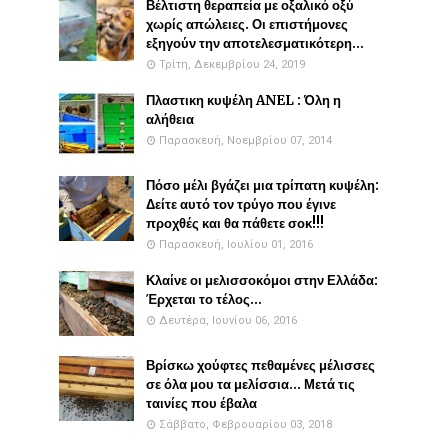
Βέλτιστη θεραπεία με οξαλικό οξύ
χωρίς απώλειες. Οι επιστήμονες
εξηγούν την αποτελεσματικότερη...
Τρίτη, Δεκεμβρίου 24, 2019
Πλαστικη κυψέλη ANEL : Όλη η
αλήθεια
Παρασκευή, Νοεμβρίου 07, 2014
Πόσο μέλι βγάζει μια τρίπατη κυψέλη:
Δείτε αυτό τον τρύγο που έγινε
προχθές και θα πάθετε σοκ!!!
Παρασκευή, Ιουλίου 01, 2016
Κλαίνε οι μελισσοκόμοι στην Ελλάδα:
Έρχεται το τέλος...
Δευτέρα, Ιουνίου 06, 2016
Βρίσκω χούφτες πεθαμένες μέλισσες
σε όλα μου τα μελίσσια... Μετά τις
ταινίες που έβαλα
Σάββατο, Φεβρουαρίου 03, 2018