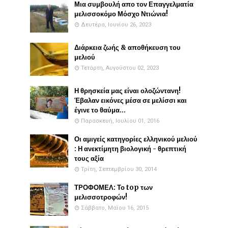
Μια συμβουλή απο τον Επαγγελματία
μελισσοκόμο Μόσχο Ντιώνια!
Δευτέρα, Ιουνίου 26, 2023
Διάρκεια ζωής & αποθήκευση του
μελιού
Τετάρτη, Αυγούστου 02, 2023
Η θρησκεία μας είναι ολοζώντανη!
Έβαλαν εικόνες μέσα σε μελίσσι και
έγινε το θαύμα...
Παρασκευή, Ιουλίου 01, 2016
Οι αμιγείς κατηγορίες ελληνικού μελιού
: Η ανεκτίμητη βιολογική - θρεπτική
τους αξία
Τρίτη, Σεπτεμβρίου 30, 2014
ΤΡΟΦΟΜΕΛ: Το top των
μελισσοτροφών!
Σάββατο, Μαΐου 16, 2015