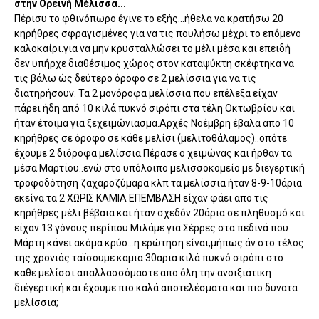
στην Ορεινή Μέλισσα...
Πέρισυ το φθινόπωρο έγινε το εξής...ήθελα να κρατήσω 20
κηρήθρες σφραγισμένες για να τις πουλήσω μέχρι το επόμενο
καλοκαίρι.για να μην κρυσταλλώσει το μέλι μέσα και επειδή
δεν υπήρχε διαθέσιμος χώρος στον καταψύκτη σκέφτηκα να
τις βάλω ώς δεύτερο όροφο σε 2 μελίσσια για να τις
διατηρήσουν. Τα 2 μονόροφα μελίσσια που επέλεξα είχαν
πάρει ήδη από 10 κιλά πυκνό σιρόπι στα τέλη Οκτωβρίου και
ήταν έτοιμα για ξεχειμώνιασμα.Αρχές Νοέμβρη έβαλα απο 10
κηρήθρες σε όροφο σε κάθε μελίσι (μελιτοθάλαμος)..οπότε
έχουμε 2 διόροφα μελίσσια.Πέρασε ο χειμώνας και ήρθαν τα
μέσα Μαρτίου..ενώ στο υπόλοιπο μελισσοκομείο με διεγερτική
τροφοδότηση ζαχαροζύμαρα κλπ τα μελίσσια ήταν 8-9-10άρια
εκείνα τα 2 ΧΩΡΙΣ ΚΑΜΙΑ ΕΠΕΜΒΑΣΗ είχαν φάει απο τις
κηρήθρες μέλι βέβαια και ήταν σχεδόν 20άρια σε πληθυσμό και
είχαν 13 γόνους περίπου.Μιλάμε για Σέρρες στα πεδινά που
Μάρτη κάνει ακόμα κρύο...η ερώτηση είναι,μήπως άν στο τέλος
της χρονιάς ταϊσουμε καμια 30αρια κιλά πυκνό σιρόπι στο
κάθε μελίσσι απαλλασσόμαστε απο όλη την ανοιξιάτικη
διέγερτική και έχουμε πιο καλά αποτελέσματα και πιο δυνατα
μελίσσια;