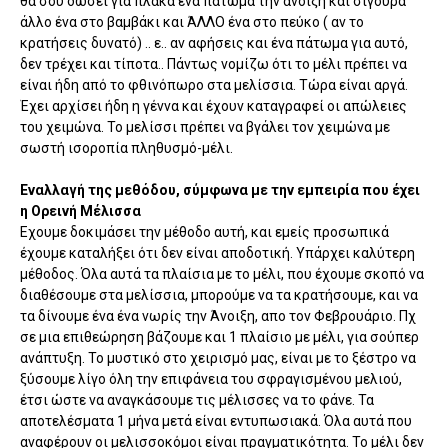
θα σου δώσει για πλάκα ένα πάτωμα την άνοιξη και σίγουρα
άλλο ένα στο βαμβάκι και ΆΛΛΟ ένα στο πεύκο ( αν το
κρατήσεις δυνατό) .. ε.. αν αφήσεις και ένα πάτωμα για αυτό,
δεν τρέχει και τίποτα.. Πάντως νομίζω ότι το μέλι πρέπει να
είναι ήδη από το φθινόπωρο στα μελίσσια. Τώρα είναι αργά.
Έχει αρχίσει ήδη η γέννα και έχουν καταγραφεί οι απώλειες
του χειμώνα. Το μελίσσι πρέπει να βγάλει τον χειμώνα με
σωστή ισοροπία πληθυσμό-μέλι.
Εναλλαγή της μεθόδου, σύμφωνα με την εμπειρία που έχει
η Ορεινή Μέλισσα
Εχουμε δοκιμάσει την μέθοδο αυτή, και εμείς προσωπικά
έχουμε καταλήξει ότι δεν είναι αποδοτική. Υπάρχει καλύτερη
μέθοδος. Όλα αυτά τα πλαίσια με το μέλι, που έχουμε σκοπό να
διαθέσουμε στα μελίσσια, μπορούμε να τα κρατήσουμε, και να
τα δίνουμε ένα ένα νωρίς την Άνοιξη, απο τον Φεβρουάριο. Πχ
σε μια επιθεώρηση βάζουμε και 1 πλαίσιο με μέλι, για σούπερ
ανάπτυξη. Το μυστικό στο χειρισμό μας, είναι με το ξέστρο να
ξύσουμε λίγο όλη την επιφάνεια του σφραγισμένου μελιού,
έτσι ώστε να αναγκάσουμε τις μέλισσες να το φάνε. Τα
αποτελέσματα 1 μήνα μετά είναι εντυπωσιακά. Όλα αυτά που
αναφέρουν οι μελισσοκόμοι είναι πραγματικότητα. Το μέλι δεν