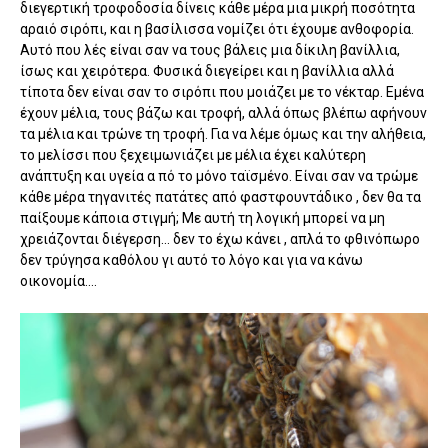
διεγερτική τροφοδοσία δίνεις κάθε μέρα μια μικρή ποσότητα
αραιό σιρόπι, και η βασίλισσα νομίζει ότι έχουμε ανθοφορία.
Αυτό που λές είναι σαν να τους βάλεις μια δίκιλη βανίλλια,
ίσως και χειρότερα. Φυσικά διεγείρει και η βανίλλια αλλά
τίποτα δεν είναι σαν το σιρόπι που μοιάζει με το νέκταρ. Εμένα
έχουν μέλια, τους βάζω και τροφή, αλλά όπως βλέπω αφήνουν
τα μέλια και τρώνε τη τροφή.
Για να λέμε όμως και την αλήθεια,
το μελίσσι που ξεχειμωνιάζει με μέλια έχει καλύτερη
ανάπτυξη και υγεία α πό το μόνο ταϊσμένο. Είναι σαν να τρώμε
κάθε μέρα τηγανιτές πατάτες από φαστφουντάδικο , δεν θα τα
παίξουμε κάποια στιγμή; Με αυτή τη λογική μπορεί να μη
χρειάζονται διέγερση... δεν το έχω κάνει , απλά το φθινόπωρο
δεν τρύγησα καθόλου γι αυτό το λόγο και για να κάνω
οικονομία....