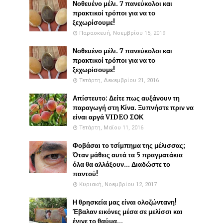
Νοθευένο μέλι. 7 πανεύκολοι και
πρακτικοί τρόποι για να το
ξεχωρίσουμε!
Παρασκευή, Νοεμβρίου 15, 2019
Νοθευένο μέλι. 7 πανεύκολοι και
πρακτικοί τρόποι για να το
ξεχωρίσουμε!
Τετάρτη, Δεκεμβρίου 21, 2016
Απίστευτο: Δείτε πως αυξάνουν τη
παραγωγή στη Κίνα. Ξυπνήστε πριν να
είναι αργά VIDEO ΣΟΚ
Τετάρτη, Μαΐου 11, 2016
Φοβάσαι το τσίμπημα της μέλισσας;
Όταν μάθεις αυτά τα 5 πραγματάκια
όλα θα αλλάξουν... Διαδώστε το
παντού!
Κυριακή, Νοεμβρίου 12, 2017
Η θρησκεία μας είναι ολοζώντανη!
Έβαλαν εικόνες μέσα σε μελίσσι και
έγινε το θαύμα...