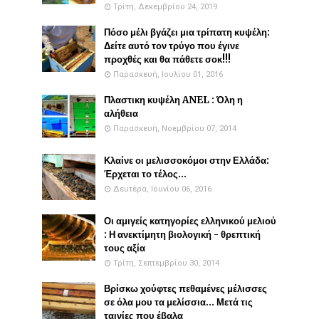
Τρίτη, Δεκεμβρίου 24, 2019
Πόσο μέλι βγάζει μια τρίπατη κυψέλη:
Δείτε αυτό τον τρύγο που έγινε
προχθές και θα πάθετε σοκ!!!
Παρασκευή, Ιουλίου 01, 2016
Πλαστικη κυψέλη ANEL : Όλη η
αλήθεια
Παρασκευή, Νοεμβρίου 07, 2014
Κλαίνε οι μελισσοκόμοι στην Ελλάδα:
Έρχεται το τέλος...
Δευτέρα, Ιουνίου 06, 2016
Οι αμιγείς κατηγορίες ελληνικού μελιού
: Η ανεκτίμητη βιολογική - θρεπτική
τους αξία
Τρίτη, Σεπτεμβρίου 30, 2014
Βρίσκω χούφτες πεθαμένες μέλισσες
σε όλα μου τα μελίσσια... Μετά τις
ταινίες που έβαλα