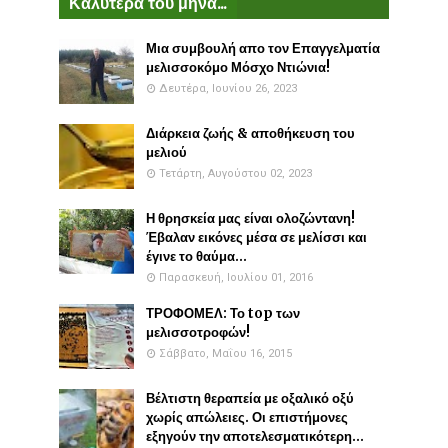
Καλύτερα του μήνα...
Μια συμβουλή απο τον Επαγγελματία
μελισσοκόμο Μόσχο Ντιώνια!
Δευτέρα, Ιουνίου 26, 2023
Διάρκεια ζωής & αποθήκευση του
μελιού
Τετάρτη, Αυγούστου 02, 2023
Η θρησκεία μας είναι ολοζώντανη!
Έβαλαν εικόνες μέσα σε μελίσσι και
έγινε το θαύμα...
Παρασκευή, Ιουλίου 01, 2016
ΤΡΟΦΟΜΕΛ: Το top των
μελισσοτροφών!
Σάββατο, Μαΐου 16, 2015
Βέλτιστη θεραπεία με οξαλικό οξύ
χωρίς απώλειες. Οι επιστήμονες
εξηγούν την αποτελεσματικότερη...