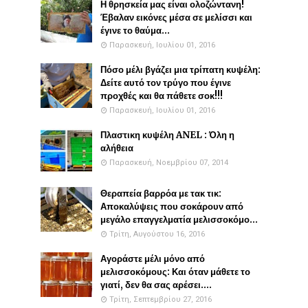
Η θρησκεία μας είναι ολοζώντανη!
Έβαλαν εικόνες μέσα σε μελίσσι και
έγινε το θαύμα...
Παρασκευή, Ιουλίου 01, 2016
Πόσο μέλι βγάζει μια τρίπατη κυψέλη:
Δείτε αυτό τον τρύγο που έγινε
προχθές και θα πάθετε σοκ!!!
Παρασκευή, Ιουλίου 01, 2016
Πλαστικη κυψέλη ANEL : Όλη η
αλήθεια
Παρασκευή, Νοεμβρίου 07, 2014
Θεραπεία βαρρόα με τακ τικ:
Αποκαλύψεις που σοκάρουν από
μεγάλο επαγγελματία μελισσοκόμο...
Τρίτη, Αυγούστου 16, 2016
Αγοράστε μέλι μόνο από
μελισσοκόμους: Και όταν μάθετε το
γιατί, δεν θα σας αρέσει....
Τρίτη, Σεπτεμβρίου 27, 2016