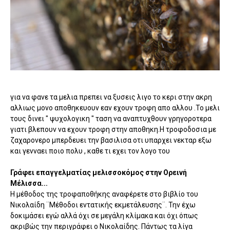
για να φανε τα μελια πρεπει να ξυσεις λιγο το κερι στην ακρη
αλλιως μονο αποθηκευουν εαν εχουν τροφη απο αλλου .Το μελι
τους δινει " ψυχολογικη " ταση να αναπτυχθουν γρηγοροτερα
γιατι βλεπουν να εχουν τροφη στην αποθηκη.Η τροφοδοσια με
ζαχαρονερο μπερδευει την βασιλισα οτι υπαρχει νεκταρ εξω
και γενναει ποιο πολυ , καθε τι εχει τον λογο του
Γράφει επαγγελματίας μελισσοκόμος στην Ορεινή
Μέλισσα...
Η μέθοδος της τροφαποθήκης αναφέρετε στο βιβλίο του
Νικολαίδη ¨Μέθοδοι εντατικής εκμετάλευσης¨. Την έχω
δοκιμάσει εγώ αλλά όχι σε μεγάλη κλίμακα και όχι όπως
ακριβώς την περιγράφει ο Νικολαίδης. Πάντως τα λίγα