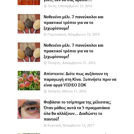
Τρίτη, Σεπτεμβρίου 27, 2016
Νοθευένο μέλι. 7 πανεύκολοι και
πρακτικοί τρόποι για να το
ξεχωρίσουμε!
Παρασκευή, Νοεμβρίου 15, 2019
Νοθευένο μέλι. 7 πανεύκολοι και
πρακτικοί τρόποι για να το
ξεχωρίσουμε!
Τετάρτη, Δεκεμβρίου 21, 2016
Απίστευτο: Δείτε πως αυξάνουν τη
παραγωγή στη Κίνα. Ξυπνήστε πριν να
είναι αργά VIDEO ΣΟΚ
Τετάρτη, Μαΐου 11, 2016
Φοβάσαι το τσίμπημα της μέλισσας;
Όταν μάθεις αυτά τα 5 πραγματάκια
όλα θα αλλάξουν... Διαδώστε το
παντού!
Κυριακή, Νοεμβρίου 12, 2017