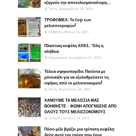
εξηγούν την αποτελεσματικότερη...
Τρίτη, Δεκεμβρίου 24, 2019
ΤΡΟΦΟΜΕΛ: Το top των
μελισσοτροφών!
Σάββατο, Μαΐου 16, 2015
Πλαστικη κυψέλη ANEL : Όλη η
αλήθεια
Παρασκευή, Νοεμβρίου 07, 2014
Τέλεια σφηκοπαγίδα: Πατέντα με
μπουκάλι για να εξολοθρεύσετε τις
σφήκες από το μελισσοκομείο!
Τρίτη, Αυγούστου 04, 2015
ΧΑΝΟΥΜΕ ΤΑ ΜΕΛΙΣΣΙΑ ΜΑΣ
ΒΟΗΘΗΣΤΕ - ΦΩΝΗ ΑΠΟΓΝΩΣΗΣ ΑΠΟ
ΟΛΟΥΣ ΤΟΥΣ ΜΕΛΙΣΣΟΚΟΜΟΥΣ
Τετάρτη, Ιουνίου 19, 2019
Πόσο μέλι βγάζει μια τρίπατη κυψέλη:
Δείτε αυτό τον τρύγο που έγινε