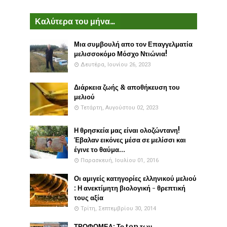
Καλύτερα του μήνα...
Μια συμβουλή απο τον Επαγγελματία
μελισσοκόμο Μόσχο Ντιώνια!
Δευτέρα, Ιουνίου 26, 2023
Διάρκεια ζωής & αποθήκευση του
μελιού
Τετάρτη, Αυγούστου 02, 2023
Η θρησκεία μας είναι ολοζώντανη!
Έβαλαν εικόνες μέσα σε μελίσσι και
έγινε το θαύμα...
Παρασκευή, Ιουλίου 01, 2016
Οι αμιγείς κατηγορίες ελληνικού μελιού
: Η ανεκτίμητη βιολογική - θρεπτική
τους αξία
Τρίτη, Σεπτεμβρίου 30, 2014
ΤΡΟΦΟΜΕΛ: Το top των