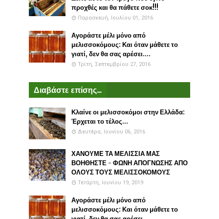
προχθές και θα πάθετε σοκ!!!
Παρασκευή, Ιουλίου 01, 2016
Αγοράστε μέλι μόνο από
μελισσοκόμους: Και όταν μάθετε το
γιατί, δεν θα σας αρέσει....
Τρίτη, Σεπτεμβρίου 27, 2016
Διαβάστε επίσης...
Κλαίνε οι μελισσοκόμοι στην Ελλάδα:
Έρχεται το τέλος...
Δευτέρα, Ιουνίου 06, 2016
ΧΑΝΟΥΜΕ ΤΑ ΜΕΛΙΣΣΙΑ ΜΑΣ
ΒΟΗΘΗΣΤΕ - ΦΩΝΗ ΑΠΟΓΝΩΣΗΣ ΑΠΟ
ΟΛΟΥΣ ΤΟΥΣ ΜΕΛΙΣΣΟΚΟΜΟΥΣ
Τετάρτη, Ιουνίου 19, 2019
Αγοράστε μέλι μόνο από
μελισσοκόμους: Και όταν μάθετε το
γιατί, δεν θα σας αρέσει....