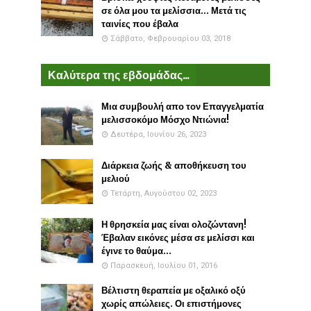
σε όλα μου τα μελίσσια... Μετά τις
ταινίες που έβαλα
Σάββατο, Φεβρουαρίου 03, 2018
Καλύτερα της εβδομάδας...
Μια συμβουλή απο τον Επαγγελματία
μελισσοκόμο Μόσχο Ντιώνια!
Δευτέρα, Ιουνίου 26, 2023
Διάρκεια ζωής & αποθήκευση του
μελιού
Τετάρτη, Αυγούστου 02, 2023
Η θρησκεία μας είναι ολοζώντανη!
Έβαλαν εικόνες μέσα σε μελίσσι και
έγινε το θαύμα...
Παρασκευή, Ιουλίου 01, 2016
Βέλτιστη θεραπεία με οξαλικό οξύ
χωρίς απώλειες. Οι επιστήμονες