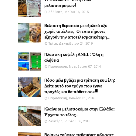
μελισσοτροφών!
Σάββατο, Μαΐου 16, 2015
Βέλτιστη θεραπεία με οξαλικό οξύ
χωρίς απώλειες. Οι επιστήμονες
εξηγούν την αποτελεσματικότερη...
Τρίτη, Δεκεμβρίου 24, 2019
Πλαστικη κυψέλη ANEL : Όλη η
αλήθεια
Παρασκευή, Νοεμβρίου 07, 2014
Πόσο μέλι βγάζει μια τρίπατη κυψέλη:
Δείτε αυτό τον τρύγο που έγινε
προχθές και θα πάθετε σοκ!!!
Παρασκευή, Ιουλίου 01, 2016
Κλαίνε οι μελισσοκόμοι στην Ελλάδα:
Έρχεται το τέλος...
Δευτέρα, Ιουνίου 06, 2016
Βρίσκω χούφτες πεθαμένες μέλισσες