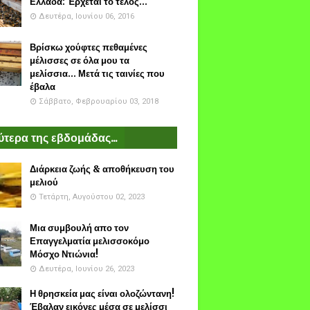
Ελλάδα: Έρχεται το τέλος...
Δευτέρα, Ιουνίου 06, 2016
Βρίσκω χούφτες πεθαμένες
μέλισσες σε όλα μου τα
μελίσσια... Μετά τις ταινίες που
έβαλα
Σάββατο, Φεβρουαρίου 03, 2018
τερα της εβδομάδας...
Διάρκεια ζωής & αποθήκευση του
μελιού
Τετάρτη, Αυγούστου 02, 2023
Μια συμβουλή απο τον
Επαγγελματία μελισσοκόμο
Μόσχο Ντιώνια!
Δευτέρα, Ιουνίου 26, 2023
Η θρησκεία μας είναι ολοζώντανη!
Έβαλαν εικόνες μέσα σε μελίσσι