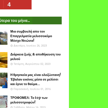
4
τερα του μήνα...
Μια συμβουλή απο τον
Επαγγελματία μελισσοκόμο
Μόσχο Ντιώνια!
Δευτέρα, Ιουνίου 26, 2023
Διάρκεια ζωής & αποθήκευση του
μελιού
Τετάρτη, Αυγούστου 02, 2023
Η θρησκεία μας είναι ολοζώντανη!
Έβαλαν εικόνες μέσα σε μελίσσι
και έγινε το θαύμα...
Παρασκευή, Ιουλίου 01, 2016
ΤΡΟΦΟΜΕΛ: Το top των
μελισσοτροφών!
Σάββατο, Μαΐου 16, 2015