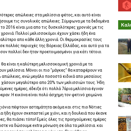
ότερες απώλειες στα μελίσσια φέτος, και αυτό είναι
ρήσουμε τις συνολικές απώλειες. Σύμφωνα με τα δεδομένα
Καλύ
 2016 είναι μια απο τις δυσκολότερες χρονιές με τις
χρονιά. Πολλοί μελισσοκόμοι έχουν χάσει ήδη ένα
αλύτερο απο κάθε άλλη χρονιά. Οι θερμοκρασίες τους
 σε πολλές περιοχές της Βόρειας Ελλάδας, και αυτό για τα
σον πολλοί δεν ήταν προετοιμασμένοι για κάτι τέτοιο.
 θα είναι η καλύτερη μελισσοκομική χρονιά με τα
υν μελίσσια. Μόνοι οι πιο "μάγκες" θα καταφέρουν να
% απώλειες, ενώ μεγάλο ποσοστό ειδικά απο μεσαίους
ς χάσουν μεγαλύτερο απο 20% των μελισσιών τους. Ήδη
μενες ημέρες, έδειξε ότι πολλά 7άρια μελίσσια έγιναν
φεραν. Η εικόνα είναι πολύ άσχημη τον φετινό χειμώνα.
χιόνια πέφτουν ασταμάτητα ακόμα και στις πιο Νότιες
ια ήδη έχουν σκεπαστεί με χιόνι, και η δουλειά που έκανε
ς, θα πιάσει τόπο! Εμείς όλες τις προηγούμενες ημέρες
στε να δώσουμε extra μόνωση σε όλα τα μελίσσια. και