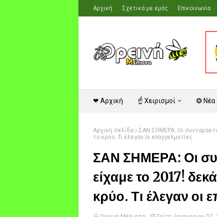
Αρχική
Σχετικά με εμάς
Επικοινωνία
❤ Αρχική
☝ Χειρισμοί
❂ Νέα
Αρχική σελίδα
ΣΑΝ ΣΗΜΕΡΑ: Οι συνταρακτι
το κρύο. Τι έλεγαν οι επαγγελματίες
ΣΑΝ ΣΗΜΕΡΑ: Οι συ
είχαμε το 2017! δεκ
κρύο. Τι έλεγαν οι 
Ορεινή Μέλισσα
Τρίτη, Ιανουαρίου 07,