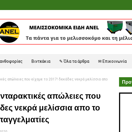
 ανθοφορίες
Βιντεάκια
✎ Όλα τα άρθρα
✉ Επικοινωνία
κές απώλειες που είχαμε το 2017! δεκάδες νεκρά μελίσσια απο
Προτ
νταρακτικές απώλειες που
άδες νεκρά μελίσσια απο το
επαγγελματίες
 2020