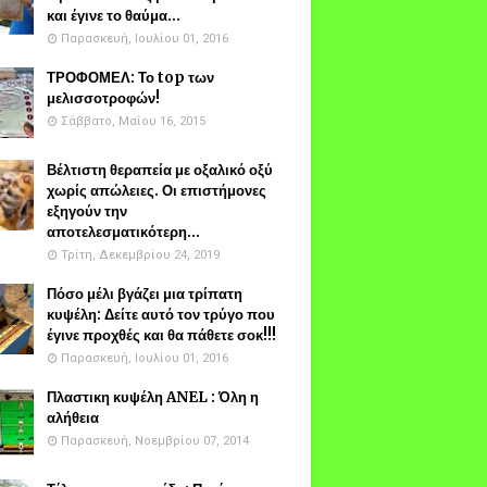
και έγινε το θαύμα...
Παρασκευή, Ιουλίου 01, 2016
ΤΡΟΦΟΜΕΛ: Το top των
μελισσοτροφών!
Σάββατο, Μαΐου 16, 2015
Βέλτιστη θεραπεία με οξαλικό οξύ
χωρίς απώλειες. Οι επιστήμονες
εξηγούν την
αποτελεσματικότερη...
Τρίτη, Δεκεμβρίου 24, 2019
Πόσο μέλι βγάζει μια τρίπατη
κυψέλη: Δείτε αυτό τον τρύγο που
έγινε προχθές και θα πάθετε σοκ!!!
Παρασκευή, Ιουλίου 01, 2016
Πλαστικη κυψέλη ANEL : Όλη η
αλήθεια
Παρασκευή, Νοεμβρίου 07, 2014