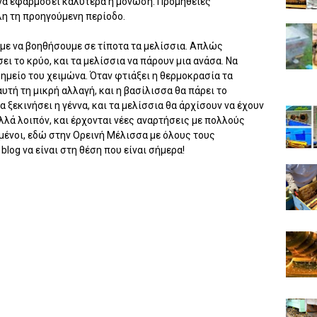
να εφαρμόσει καλύτερα η μόνωση. Προμήθειες
λη τη προηγούμενη περίοδο.
με να βοηθήσουμε σε τίποτα τα μελίσσια. Απλώς
ι το κρύο, και τα μελίσσια να πάρουν μια ανάσα. Να
σημείο του χειμώνα. Όταν φτιάξει η θερμοκρασία τα
τή τη μικρή αλλαγή, και η βασίλισσα θα πάρει το
α ξεκινήσει η γέννα, και τα μελίσσια θα άρχίσουν να έχουν
λλά λοιπόν, και έρχονται νέες αναρτήσεις με πολλούς
μένοι, εδώ στην Ορεινή Μέλισσα με όλους τους
log να είναι στη θέση που είναι σήμερα!