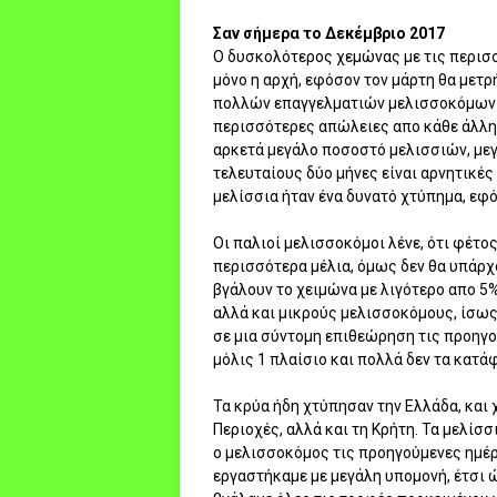
Σαν σήμερα το Δεκέμβριο 2017
Ο δυσκολότερος χεμώνας με τις περισσ
μόνο η αρχή, εφόσον τον μάρτη θα μετ
πολλών επαγγελματιών μελισσοκόμων το
περισσότερες απώλειες απο κάθε άλλη 
αρκετά μεγάλο ποσοστό μελισσιών, μεγ
τελευταίους δύο μήνες είναι αρνητικές
μελίσσια ήταν ένα δυνατό χτύπημα, εφό
Οι παλιοί μελισσοκόμοι λένε, ότι φέτος
περισσότερα μέλια, όμως δεν θα υπάρχο
βγάλουν το χειμώνα με λιγότερο απο 5
αλλά και μικρούς μελισσοκόμους, ίσω
σε μια σύντομη επιθεώρηση τις προηγού
μόλις 1 πλαίσιο και πολλά δεν τα κατά
Τα κρύα ήδη χτύπησαν την Ελλάδα, και 
Περιοχές, αλλά και τη Κρήτη. Τα μελίσσ
ο μελισσοκόμος τις προηγούμενες ημέρε
εργαστήκαμε με μεγάλη υπομονή, έτσι ώ