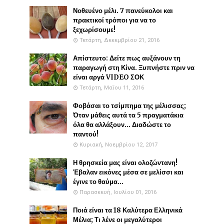
Νοθευένο μέλι. 7 πανεύκολοι και
πρακτικοί τρόποι για να το
ξεχωρίσουμε!
Τετάρτη, Δεκεμβρίου 21, 2016
Απίστευτο: Δείτε πως αυξάνουν τη
παραγωγή στη Κίνα. Ξυπνήστε πριν να
είναι αργά VIDEO ΣΟΚ
Τετάρτη, Μαΐου 11, 2016
Φοβάσαι το τσίμπημα της μέλισσας;
Όταν μάθεις αυτά τα 5 πραγματάκια
όλα θα αλλάξουν... Διαδώστε το
παντού!
Κυριακή, Νοεμβρίου 12, 2017
Η θρησκεία μας είναι ολοζώντανη!
Έβαλαν εικόνες μέσα σε μελίσσι και
έγινε το θαύμα...
Παρασκευή, Ιουλίου 01, 2016
Ποιά είναι τα 18 Καλύτερα Ελληνικά
Μέλια; Τι λένε οι μεγαλύτεροι