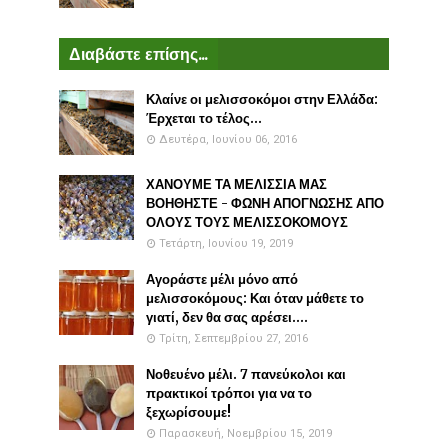
Διαβάστε επίσης...
Κλαίνε οι μελισσοκόμοι στην Ελλάδα:
Έρχεται το τέλος...
Δευτέρα, Ιουνίου 06, 2016
ΧΑΝΟΥΜΕ ΤΑ ΜΕΛΙΣΣΙΑ ΜΑΣ
ΒΟΗΘΗΣΤΕ - ΦΩΝΗ ΑΠΟΓΝΩΣΗΣ ΑΠΟ
ΟΛΟΥΣ ΤΟΥΣ ΜΕΛΙΣΣΟΚΟΜΟΥΣ
Τετάρτη, Ιουνίου 19, 2019
Αγοράστε μέλι μόνο από
μελισσοκόμους: Και όταν μάθετε το
γιατί, δεν θα σας αρέσει....
Τρίτη, Σεπτεμβρίου 27, 2016
Νοθευένο μέλι. 7 πανεύκολοι και
πρακτικοί τρόποι για να το
ξεχωρίσουμε!
Παρασκευή, Νοεμβρίου 15, 2019