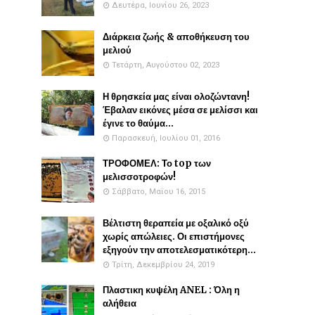
Δευτέρα, Ιουνίου 26, 2023
Διάρκεια ζωής & αποθήκευση του
μελιού
Τετάρτη, Αυγούστου 02, 2023
Η θρησκεία μας είναι ολοζώντανη!
Έβαλαν εικόνες μέσα σε μελίσσι και
έγινε το θαύμα...
Παρασκευή, Ιουλίου 01, 2016
ΤΡΟΦΟΜΕΛ: Το top των
μελισσοτροφών!
Σάββατο, Μαΐου 16, 2015
Βέλτιστη θεραπεία με οξαλικό οξύ
χωρίς απώλειες. Οι επιστήμονες
εξηγούν την αποτελεσματικότερη...
Τρίτη, Δεκεμβρίου 24, 2019
Πλαστικη κυψέλη ANEL : Όλη η
αλήθεια