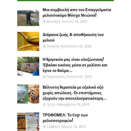
Μια συμβουλή απο τον Επαγγελματία
μελισσοκόμο Μόσχο Ντιώνια!
Δευτέρα, Ιουνίου 26, 2023
Διάρκεια ζωής & αποθήκευση του
μελιού
Τετάρτη, Αυγούστου 02, 2023
Η θρησκεία μας είναι ολοζώντανη!
Έβαλαν εικόνες μέσα σε μελίσσι και
έγινε το θαύμα...
Παρασκευή, Ιουλίου 01, 2016
Βέλτιστη θεραπεία με οξαλικό οξύ
χωρίς απώλειες. Οι επιστήμονες
εξηγούν την αποτελεσματικότερη...
Τρίτη, Δεκεμβρίου 24, 2019
ΤΡΟΦΟΜΕΛ: Το top των
μελισσοτροφών!
Σάββατο, Μαΐου 16, 2015