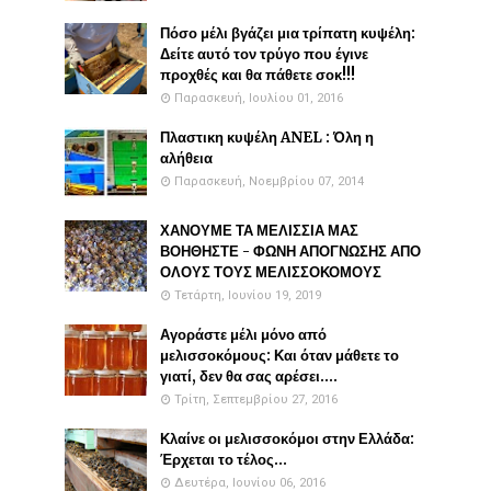
Πόσο μέλι βγάζει μια τρίπατη κυψέλη:
Δείτε αυτό τον τρύγο που έγινε
προχθές και θα πάθετε σοκ!!!
Παρασκευή, Ιουλίου 01, 2016
Πλαστικη κυψέλη ANEL : Όλη η
αλήθεια
Παρασκευή, Νοεμβρίου 07, 2014
ΧΑΝΟΥΜΕ ΤΑ ΜΕΛΙΣΣΙΑ ΜΑΣ
ΒΟΗΘΗΣΤΕ - ΦΩΝΗ ΑΠΟΓΝΩΣΗΣ ΑΠΟ
ΟΛΟΥΣ ΤΟΥΣ ΜΕΛΙΣΣΟΚΟΜΟΥΣ
Τετάρτη, Ιουνίου 19, 2019
Αγοράστε μέλι μόνο από
μελισσοκόμους: Και όταν μάθετε το
γιατί, δεν θα σας αρέσει....
Τρίτη, Σεπτεμβρίου 27, 2016
Κλαίνε οι μελισσοκόμοι στην Ελλάδα:
Έρχεται το τέλος...
Δευτέρα, Ιουνίου 06, 2016