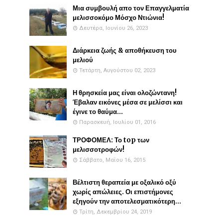
Μια συμβουλή απο τον Επαγγελματία
μελισσοκόμο Μόσχο Ντιώνια!
Δευτέρα, Ιουνίου 26, 2023
Διάρκεια ζωής & αποθήκευση του
μελιού
Τετάρτη, Αυγούστου 02, 2023
Η θρησκεία μας είναι ολοζώντανη!
Έβαλαν εικόνες μέσα σε μελίσσι και
έγινε το θαύμα...
Παρασκευή, Ιουλίου 01, 2016
ΤΡΟΦΟΜΕΛ: Το top των
μελισσοτροφών!
Σάββατο, Μαΐου 16, 2015
Βέλτιστη θεραπεία με οξαλικό οξύ
χωρίς απώλειες. Οι επιστήμονες
εξηγούν την αποτελεσματικότερη...
Τρίτη, Δεκεμβρίου 24, 2019