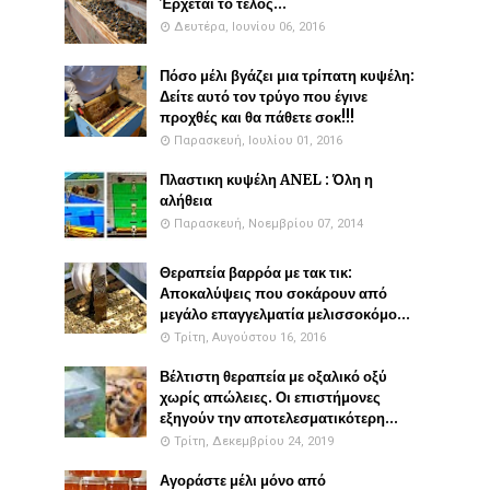
Έρχεται το τέλος...
Δευτέρα, Ιουνίου 06, 2016
Πόσο μέλι βγάζει μια τρίπατη κυψέλη:
Δείτε αυτό τον τρύγο που έγινε
προχθές και θα πάθετε σοκ!!!
Παρασκευή, Ιουλίου 01, 2016
Πλαστικη κυψέλη ANEL : Όλη η
αλήθεια
Παρασκευή, Νοεμβρίου 07, 2014
Θεραπεία βαρρόα με τακ τικ:
Αποκαλύψεις που σοκάρουν από
μεγάλο επαγγελματία μελισσοκόμο...
Τρίτη, Αυγούστου 16, 2016
Βέλτιστη θεραπεία με οξαλικό οξύ
χωρίς απώλειες. Οι επιστήμονες
εξηγούν την αποτελεσματικότερη...
Τρίτη, Δεκεμβρίου 24, 2019
Αγοράστε μέλι μόνο από