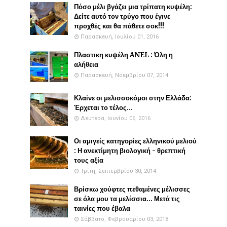
Πόσο μέλι βγάζει μια τρίπατη κυψέλη:
Δείτε αυτό τον τρύγο που έγινε
προχθές και θα πάθετε σοκ!!!
Παρασκευή, Ιουλίου 01, 2016
Πλαστικη κυψέλη ANEL : Όλη η
αλήθεια
Παρασκευή, Νοεμβρίου 07, 2014
Κλαίνε οι μελισσοκόμοι στην Ελλάδα:
Έρχεται το τέλος...
Δευτέρα, Ιουνίου 06, 2016
Οι αμιγείς κατηγορίες ελληνικού μελιού
: Η ανεκτίμητη βιολογική - θρεπτική
τους αξία
Τρίτη, Σεπτεμβρίου 30, 2014
Βρίσκω χούφτες πεθαμένες μέλισσες
σε όλα μου τα μελίσσια... Μετά τις
ταινίες που έβαλα
Σάββατο, Φεβρουαρίου 03, 2018