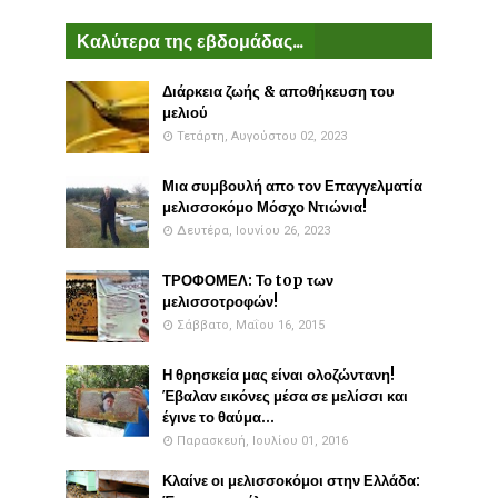
Καλύτερα της εβδομάδας...
Διάρκεια ζωής & αποθήκευση του
μελιού
Τετάρτη, Αυγούστου 02, 2023
Μια συμβουλή απο τον Επαγγελματία
μελισσοκόμο Μόσχο Ντιώνια!
Δευτέρα, Ιουνίου 26, 2023
ΤΡΟΦΟΜΕΛ: Το top των
μελισσοτροφών!
Σάββατο, Μαΐου 16, 2015
Η θρησκεία μας είναι ολοζώντανη!
Έβαλαν εικόνες μέσα σε μελίσσι και
έγινε το θαύμα...
Παρασκευή, Ιουλίου 01, 2016
Κλαίνε οι μελισσοκόμοι στην Ελλάδα: