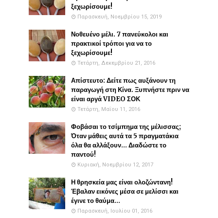
ξεχωρίσουμε!
Παρασκευή, Νοεμβρίου 15, 2019
Νοθευένο μέλι. 7 πανεύκολοι και
πρακτικοί τρόποι για να το
ξεχωρίσουμε!
Τετάρτη, Δεκεμβρίου 21, 2016
Απίστευτο: Δείτε πως αυξάνουν τη
παραγωγή στη Κίνα. Ξυπνήστε πριν να
είναι αργά VIDEO ΣΟΚ
Τετάρτη, Μαΐου 11, 2016
Φοβάσαι το τσίμπημα της μέλισσας;
Όταν μάθεις αυτά τα 5 πραγματάκια
όλα θα αλλάξουν... Διαδώστε το
παντού!
Κυριακή, Νοεμβρίου 12, 2017
Η θρησκεία μας είναι ολοζώντανη!
Έβαλαν εικόνες μέσα σε μελίσσι και
έγινε το θαύμα...
Παρασκευή, Ιουλίου 01, 2016