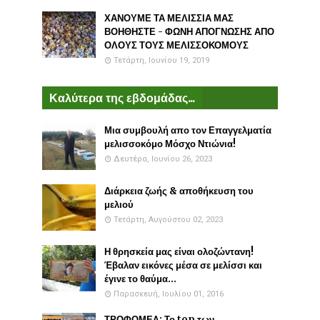
ΧΑΝΟΥΜΕ ΤΑ ΜΕΛΙΣΣΙΑ ΜΑΣ
ΒΟΗΘΗΣΤΕ - ΦΩΝΗ ΑΠΟΓΝΩΣΗΣ ΑΠΟ
ΟΛΟΥΣ ΤΟΥΣ ΜΕΛΙΣΣΟΚΟΜΟΥΣ
Τετάρτη, Ιουνίου 19, 2019
Καλύτερα της εβδομάδας...
Μια συμβουλή απο τον Επαγγελματία
μελισσοκόμο Μόσχο Ντιώνια!
Δευτέρα, Ιουνίου 26, 2023
Διάρκεια ζωής & αποθήκευση του
μελιού
Τετάρτη, Αυγούστου 02, 2023
Η θρησκεία μας είναι ολοζώντανη!
Έβαλαν εικόνες μέσα σε μελίσσι και
έγινε το θαύμα...
Παρασκευή, Ιουλίου 01, 2016
ΤΡΟΦΟΜΕΛ: Το top των