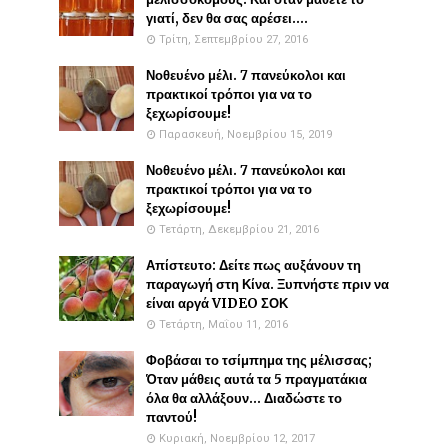
γιατί, δεν θα σας αρέσει....
Τρίτη, Σεπτεμβρίου 27, 2016
Νοθευένο μέλι. 7 πανεύκολοι και
πρακτικοί τρόποι για να το
ξεχωρίσουμε!
Παρασκευή, Νοεμβρίου 15, 2019
Νοθευένο μέλι. 7 πανεύκολοι και
πρακτικοί τρόποι για να το
ξεχωρίσουμε!
Τετάρτη, Δεκεμβρίου 21, 2016
Απίστευτο: Δείτε πως αυξάνουν τη
παραγωγή στη Κίνα. Ξυπνήστε πριν να
είναι αργά VIDEO ΣΟΚ
Τετάρτη, Μαΐου 11, 2016
Φοβάσαι το τσίμπημα της μέλισσας;
Όταν μάθεις αυτά τα 5 πραγματάκια
όλα θα αλλάξουν... Διαδώστε το
παντού!
Κυριακή, Νοεμβρίου 12, 2017