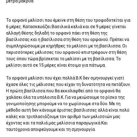
μέτρα μακρυά.
Το ορφανό μελίσσι που έμεινε στη θέση του τροφοδοτείται για
6 μέρες. Κατασκευάζει Βασιλικά κελιά και σε 9 μέρες γίνεται
αλλαγή θέσης δηλαδή το ορφανό πάει στη θέση της
βασίλισσας και η βασίλισσα στη θέση του ορφανού. Πρέπει να
συμπληρώσουμε με κηρήθρες το μελίσσι με τη βασίλισσα. Οι
περισσότερες μέλισσες του ορφανού επιστρέφουν στη θέση
τους όπου τώρα βρίσκεται το μελίσσι με τη βασίλισσα. Το
μελίσσι αυτό σε 15 μέρες είναι έτοιμο για πάτωμα.
Το ορφανό μελίσσι που έχει πολλά Β.Κ δεν σμηνουργεί γιατί
έχασε όλες τις μέλισσες που είχαν τη δυνατότητα να πετάξουν.
Η πρώτη βασίλισσα που θα εκκολαφθεί από το ορφανό θα
χαλάσει όλα τα υπόλοιπα Β.Κ. Για να μειώσουμε το ρίσκο της
γονιμοποίησης μπορούμε να το χωρίσουμε στα δύο. Με τη
μέθοδο αυτή δεν κάνουμε άριστες βασίλισσες αλλά είναι πολύ
καλές και τριπλασιάζουμε τον αριθμό των μελισσιών μας
έχοντας και τα παλιά μας μελίσσια παραγωγικά.Και
ταυτόχρονα αποφεύγουμε και τη σμηνουργία.