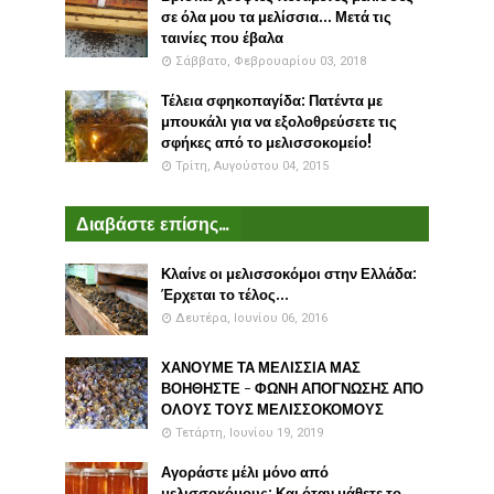
σε όλα μου τα μελίσσια... Μετά τις
ταινίες που έβαλα
Σάββατο, Φεβρουαρίου 03, 2018
Τέλεια σφηκοπαγίδα: Πατέντα με
μπουκάλι για να εξολοθρεύσετε τις
σφήκες από το μελισσοκομείο!
Τρίτη, Αυγούστου 04, 2015
Διαβάστε επίσης...
Κλαίνε οι μελισσοκόμοι στην Ελλάδα:
Έρχεται το τέλος...
Δευτέρα, Ιουνίου 06, 2016
ΧΑΝΟΥΜΕ ΤΑ ΜΕΛΙΣΣΙΑ ΜΑΣ
ΒΟΗΘΗΣΤΕ - ΦΩΝΗ ΑΠΟΓΝΩΣΗΣ ΑΠΟ
ΟΛΟΥΣ ΤΟΥΣ ΜΕΛΙΣΣΟΚΟΜΟΥΣ
Τετάρτη, Ιουνίου 19, 2019
Αγοράστε μέλι μόνο από
μελισσοκόμους: Και όταν μάθετε το