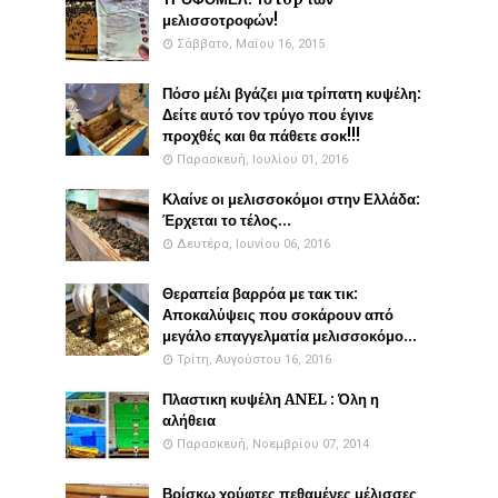
μελισσοτροφών!
Σάββατο, Μαΐου 16, 2015
Πόσο μέλι βγάζει μια τρίπατη κυψέλη:
Δείτε αυτό τον τρύγο που έγινε
προχθές και θα πάθετε σοκ!!!
Παρασκευή, Ιουλίου 01, 2016
Κλαίνε οι μελισσοκόμοι στην Ελλάδα:
Έρχεται το τέλος...
Δευτέρα, Ιουνίου 06, 2016
Θεραπεία βαρρόα με τακ τικ:
Αποκαλύψεις που σοκάρουν από
μεγάλο επαγγελματία μελισσοκόμο...
Τρίτη, Αυγούστου 16, 2016
Πλαστικη κυψέλη ANEL : Όλη η
αλήθεια
Παρασκευή, Νοεμβρίου 07, 2014
Βρίσκω χούφτες πεθαμένες μέλισσες