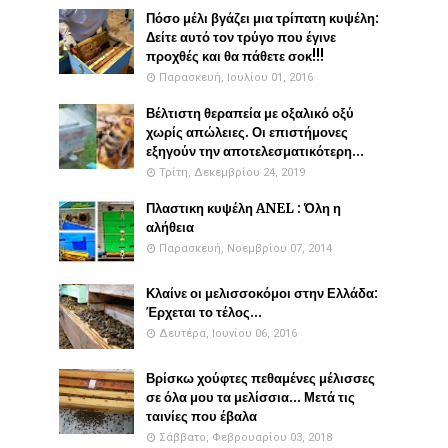
Πόσο μέλι βγάζει μια τρίπατη κυψέλη:
Δείτε αυτό τον τρύγο που έγινε
προχθές και θα πάθετε σοκ!!!
Παρασκευή, Ιουλίου 01, 2016
Βέλτιστη θεραπεία με οξαλικό οξύ
χωρίς απώλειες. Οι επιστήμονες
εξηγούν την αποτελεσματικότερη...
Τρίτη, Δεκεμβρίου 24, 2019
Πλαστικη κυψέλη ANEL : Όλη η
αλήθεια
Παρασκευή, Νοεμβρίου 07, 2014
Κλαίνε οι μελισσοκόμοι στην Ελλάδα:
Έρχεται το τέλος...
Δευτέρα, Ιουνίου 06, 2016
Βρίσκω χούφτες πεθαμένες μέλισσες
σε όλα μου τα μελίσσια... Μετά τις
ταινίες που έβαλα
Σάββατο, Φεβρουαρίου 03, 2018