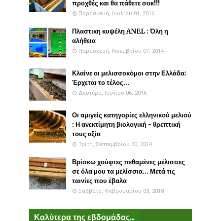
προχθές και θα πάθετε σοκ!!!
Παρασκευή, Ιουλίου 01, 2016
Πλαστικη κυψέλη ANEL : Όλη η
αλήθεια
Παρασκευή, Νοεμβρίου 07, 2014
Κλαίνε οι μελισσοκόμοι στην Ελλάδα:
Έρχεται το τέλος...
Δευτέρα, Ιουνίου 06, 2016
Οι αμιγείς κατηγορίες ελληνικού μελιού
: Η ανεκτίμητη βιολογική - θρεπτική
τους αξία
Τρίτη, Σεπτεμβρίου 30, 2014
Βρίσκω χούφτες πεθαμένες μέλισσες
σε όλα μου τα μελίσσια... Μετά τις
ταινίες που έβαλα
Σάββατο, Φεβρουαρίου 03, 2018
Καλύτερα της εβδομάδας...