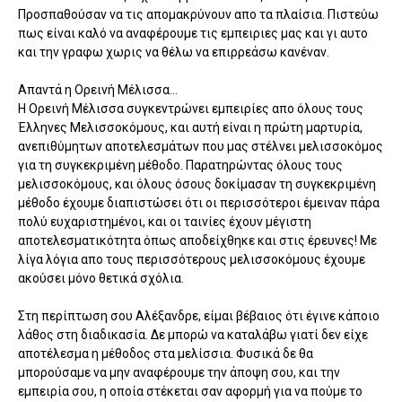
Προσπαθούσαν να τις απομακρύνουν απο τα πλαίσια. Πιστεύω
πως είναι καλό να αναφέρουμε τις εμπειριες μας και γι αυτο
και την γραφω χωρις να θέλω να επιρρεάσω κανέναν.
Απαντά η Ορεινή Μέλισσα...
Η Ορεινή Μέλισσα συγκεντρώνει εμπειρίες απο όλους τους
Έλληνες Μελισσοκόμους, και αυτή είναι η πρώτη μαρτυρία,
ανεπιθύμητων αποτελεσμάτων που μας στέλνει μελισσοκόμος
για τη συγκεκριμένη μέθοδο. Παρατηρώντας όλους τους
μελισσοκόμους, και όλους όσους δοκίμασαν τη συγκεκριμένη
μέθοδο έχουμε διαπιστώσει ότι οι περισσότεροι έμειναν πάρα
πολύ ευχαριστημένοι, και οι ταινίες έχουν μέγιστη
αποτελεσματικότητα όπως αποδείχθηκε και στις έρευνες! Με
λίγα λόγια απο τους περισσότερους μελισσοκόμους έχουμε
ακούσει μόνο θετικά σχόλια.
Στη περίπτωση σου Αλέξανδρε, είμαι βέβαιος ότι έγινε κάποιο
λάθος στη διαδικασία. Δε μπορώ να καταλάβω γιατί δεν είχε
αποτέλεσμα η μέθοδος στα μελίσσια. Φυσικά δε θα
μπορούσαμε να μην αναφέρουμε την άποψη σου, και την
εμπειρία σου, η οποία στέκεται σαν αφορμή για να πούμε το