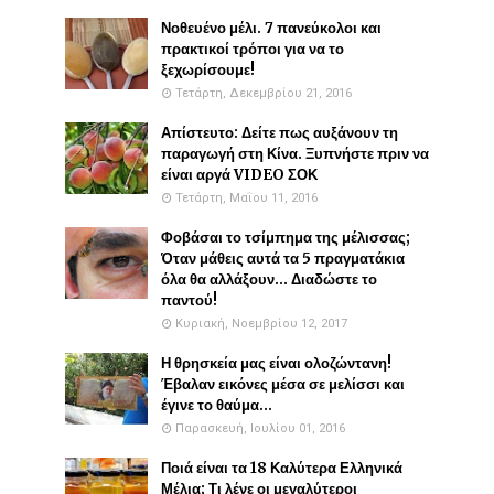
Νοθευένο μέλι. 7 πανεύκολοι και
πρακτικοί τρόποι για να το
ξεχωρίσουμε!
Τετάρτη, Δεκεμβρίου 21, 2016
Απίστευτο: Δείτε πως αυξάνουν τη
παραγωγή στη Κίνα. Ξυπνήστε πριν να
είναι αργά VIDEO ΣΟΚ
Τετάρτη, Μαΐου 11, 2016
Φοβάσαι το τσίμπημα της μέλισσας;
Όταν μάθεις αυτά τα 5 πραγματάκια
όλα θα αλλάξουν... Διαδώστε το
παντού!
Κυριακή, Νοεμβρίου 12, 2017
Η θρησκεία μας είναι ολοζώντανη!
Έβαλαν εικόνες μέσα σε μελίσσι και
έγινε το θαύμα...
Παρασκευή, Ιουλίου 01, 2016
Ποιά είναι τα 18 Καλύτερα Ελληνικά
Μέλια; Τι λένε οι μεγαλύτεροι