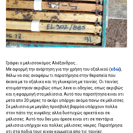
Γράφει ο μελισσοκόμος Αλέξανδρος...
Με αφορμή την ανάρτηση για την χρήση του οξαλικού (
εδώ
)
,
θέλω να σας αναφέρω τι παρατήρησα στην θεραπεία που
έκανα με το οξαλικο και τη γλυκερίνη με ταινίες. Οι ταινίες
ετοιμάστηκαν ακριβώς οπως λενε οι οδηγίες, οπως ακριβώς
και η εφαρμογή στα μελίσσια. Αυτό που παρατήτησα ειναι οτι
μετα απο 20 μέρες το ακάρι υπάρχει ακόμα πανω σε μέλισσες.
Σε μελισσια με μεγάλη προσβολή βαρρόα υπάρχουν πολλα
στον πάτο της κυψέλης αλλα δυστυχώς αρκετά και σε
μέλισσες. Αυτό που δεν μου άρεσε ειναι οτι σε πεντάρια
μελισσια υπήρχαν και πολλες μέλισσες νεκρες. Παρατήρησα
οτι στα ποδια τους ειχαν κομματια απο τις ταινίες.