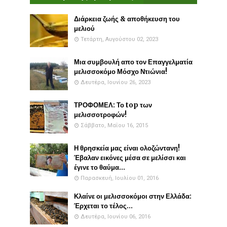
Διάρκεια ζωής & αποθήκευση του
μελιού
Τετάρτη, Αυγούστου 02, 2023
Μια συμβουλή απο τον Επαγγελματία
μελισσοκόμο Μόσχο Ντιώνια!
Δευτέρα, Ιουνίου 26, 2023
ΤΡΟΦΟΜΕΛ: Το top των
μελισσοτροφών!
Σάββατο, Μαΐου 16, 2015
Η θρησκεία μας είναι ολοζώντανη!
Έβαλαν εικόνες μέσα σε μελίσσι και
έγινε το θαύμα...
Παρασκευή, Ιουλίου 01, 2016
Κλαίνε οι μελισσοκόμοι στην Ελλάδα:
Έρχεται το τέλος...
Δευτέρα, Ιουνίου 06, 2016