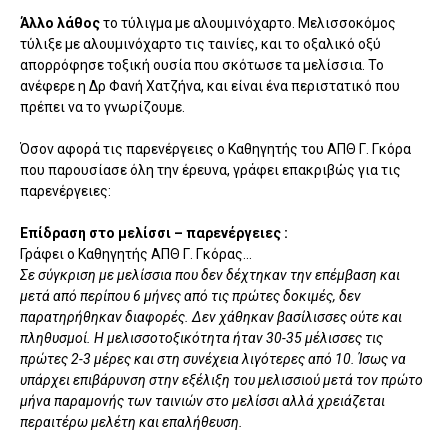
Άλλο λάθος
το τύλιγμα με αλουμινόχαρτο. Μελισσοκόμος
τύλιξε με αλουμινόχαρτο τις ταινίες, και το οξαλικό οξύ
απορρόφησε τοξική ουσία που σκότωσε τα μελίσσια. Το
ανέφερε η Δρ Φανή Χατζήνα, και είναι ένα περιστατικό που
πρέπει να το γνωρίζουμε.
Όσον αφορά τις παρενέργειες ο Καθηγητής του ΑΠΘ Γ. Γκόρα
που παρουσίασε όλη την έρευνα, γράφει επακριβώς για τις
παρενέργειες:
Επίδραση στο μελίσσι – παρενέργειες :
Γράφει ο Καθηγητής ΑΠΘ Γ. Γκόρας...
Σε σύγκριση με μελίσσια που δεν δέχτηκαν την επέμβαση και
μετά από περίπου 6 μήνες από τις πρώτες δοκιμές, δεν
παρατηρήθηκαν διαφορές. Δεν χάθηκαν βασίλισσες ούτε και
πληθυσμοί. Η μελισσοτοξικότητα ήταν 30-35 μέλισσες τις
πρώτες 2-3 μέρες και στη συνέχεια λιγότερες από 10. Ίσως να
υπάρχει επιβάρυνση στην εξέλιξη του μελισσιού μετά τον πρώτο
μήνα παραμονής των ταινιών στο μελίσσι αλλά χρειάζεται
περαιτέρω μελέτη και επαλήθευση.