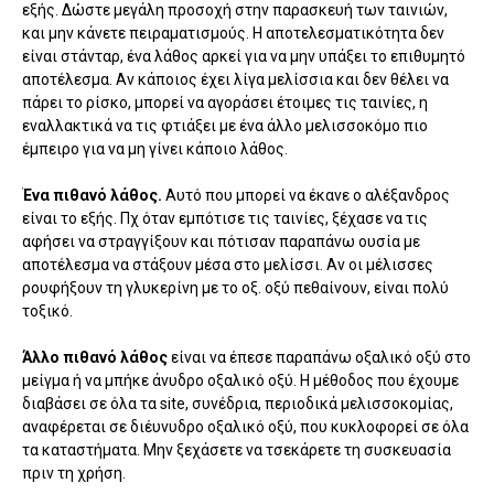
εξής. Δώστε μεγάλη προσοχή στην παρασκευή των ταινιών,
και μην κάνετε πειραματισμούς. Η αποτελεσματικότητα δεν
είναι στάνταρ, ένα λάθος αρκεί για να μην υπάξει το επιθυμητό
αποτέλεσμα. Αν κάποιος έχει λίγα μελίσσια και δεν θέλει να
πάρει το ρίσκο, μπορεί να αγοράσει έτοιμες τις ταινίες, η
εναλλακτικά να τις φτιάξει με ένα άλλο μελισσοκόμο πιο
έμπειρο για να μη γίνει κάποιο λάθος.
Ένα πιθανό λάθος.
Αυτό
που μπορεί να έκανε ο αλέξανδρος
είναι το εξής. Πχ όταν εμπότισε τις ταινίες, ξέχασε να τις
αφήσει να στραγγίξουν και πότισαν παραπάνω ουσία με
αποτέλεσμα να στάξουν μέσα στο μελίσσι. Αν οι μέλισσες
ρουφήξουν τη γλυκερίνη με το οξ. οξύ πεθαίνουν, είναι πολύ
τοξικό.
Άλλο πιθανό λάθος
είναι να έπεσε παραπάνω οξαλικό οξύ στο
μείγμα ή να μπήκε άνυδρο οξαλικό οξύ. Η μέθοδος που έχουμε
διαβάσει σε όλα τα site, συνέδρια, περιοδικά μελισσοκομίας,
αναφέρεται σε διέυνυδρο οξαλικό οξύ, που κυκλοφορεί σε όλα
τα καταστήματα. Μην ξεχάσετε να τσεκάρετε τη συσκευασία
πριν τη χρήση.