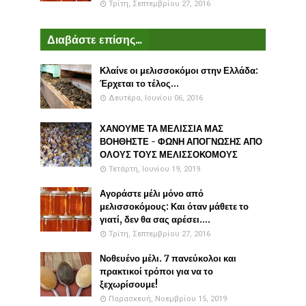
Τρίτη, Σεπτεμβρίου 27, 2016
Διαβάστε επίσης...
Κλαίνε οι μελισσοκόμοι στην Ελλάδα:
Έρχεται το τέλος...
Δευτέρα, Ιουνίου 06, 2016
ΧΑΝΟΥΜΕ ΤΑ ΜΕΛΙΣΣΙΑ ΜΑΣ
ΒΟΗΘΗΣΤΕ - ΦΩΝΗ ΑΠΟΓΝΩΣΗΣ ΑΠΟ
ΟΛΟΥΣ ΤΟΥΣ ΜΕΛΙΣΣΟΚΟΜΟΥΣ
Τετάρτη, Ιουνίου 19, 2019
Αγοράστε μέλι μόνο από
μελισσοκόμους: Και όταν μάθετε το
γιατί, δεν θα σας αρέσει....
Τρίτη, Σεπτεμβρίου 27, 2016
Νοθευένο μέλι. 7 πανεύκολοι και
πρακτικοί τρόποι για να το
ξεχωρίσουμε!
Παρασκευή, Νοεμβρίου 15, 2019