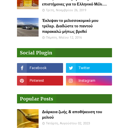
επιστήμονες για το Ελληνικό Μέλι....
Τρίτη, Νοεμβρίου 26, 2019
Έκλεψαν το μελισσοκομικό μου
τρέλερ. Διαδώστε το παντού
παρακαλώ μήπως βρεθεί
Πέμπτη, Μαΐου 12, 2016
Social Plugin
Popular Posts
Διάρκεια ζωής & αποθήκευση του
μελιού
Τετάρτη, Αυγούστου 02, 2023