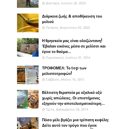
Δευτέρα, Ιουνίου 26, 2023
Διάρκεια ζωής & αποθήκευση του
μελιού
Τετάρτη, Αυγούστου 02, 2023
Η θρησκεία μας είναι ολοζώντανη!
Έβαλαν εικόνες μέσα σε μελίσσι και
έγινε το θαύμα...
Παρασκευή, Ιουλίου 01, 2016
ΤΡΟΦΟΜΕΛ: Το top των
μελισσοτροφών!
Σάββατο, Μαΐου 16, 2015
Βέλτιστη θεραπεία με οξαλικό οξύ
χωρίς απώλειες. Οι επιστήμονες
εξηγούν την αποτελεσματικότερη...
Τρίτη, Δεκεμβρίου 24, 2019
Πόσο μέλι βγάζει μια τρίπατη κυψέλη:
Δείτε αυτό τον τρύγο που έγινε