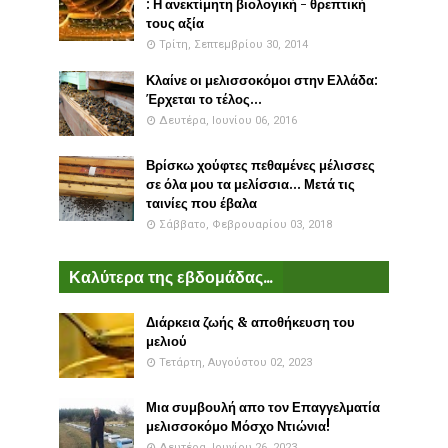
: Η ανεκτίμητη βιολογική - θρεπτική
τους αξία
Τρίτη, Σεπτεμβρίου 30, 2014
Κλαίνε οι μελισσοκόμοι στην Ελλάδα:
Έρχεται το τέλος...
Δευτέρα, Ιουνίου 06, 2016
Βρίσκω χούφτες πεθαμένες μέλισσες
σε όλα μου τα μελίσσια... Μετά τις
ταινίες που έβαλα
Σάββατο, Φεβρουαρίου 03, 2018
Καλύτερα της εβδομάδας...
Διάρκεια ζωής & αποθήκευση του
μελιού
Τετάρτη, Αυγούστου 02, 2023
Μια συμβουλή απο τον Επαγγελματία
μελισσοκόμο Μόσχο Ντιώνια!
Δευτέρα, Ιουνίου 26, 2023