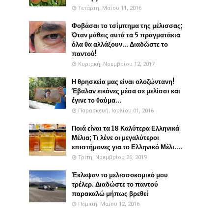
Τετάρτη, Μαΐου 11, 2016
Φοβάσαι το τσίμπημα της μέλισσας;
Όταν μάθεις αυτά τα 5 πραγματάκια
όλα θα αλλάξουν... Διαδώστε το
παντού!
Κυριακή, Νοεμβρίου 12, 2017
Η θρησκεία μας είναι ολοζώντανη!
Έβαλαν εικόνες μέσα σε μελίσσι και
έγινε το θαύμα...
Παρασκευή, Ιουλίου 01, 2016
Ποιά είναι τα 18 Καλύτερα Ελληνικά
Μέλια; Τι λένε οι μεγαλύτεροι
επιστήμονες για το Ελληνικό Μέλι....
Τρίτη, Νοεμβρίου 26, 2019
Έκλεψαν το μελισσοκομικό μου
τρέλερ. Διαδώστε το παντού
παρακαλώ μήπως βρεθεί
Πέμπτη, Μαΐου 12, 2016