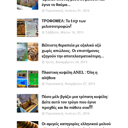
έγινε το θαύμα...
Παρασκευή, Ιουλίου 01, 2016
ΤΡΟΦΟΜΕΛ: Το top των
μελισσοτροφών!
Σάββατο, Μαΐου 16, 2015
Βέλτιστη θεραπεία με οξαλικό οξύ
χωρίς απώλειες. Οι επιστήμονες
εξηγούν την αποτελεσματικότερη...
Τρίτη, Δεκεμβρίου 24, 2019
Πλαστικη κυψέλη ANEL : Όλη η
αλήθεια
Παρασκευή, Νοεμβρίου 07, 2014
Πόσο μέλι βγάζει μια τρίπατη κυψέλη:
Δείτε αυτό τον τρύγο που έγινε
προχθές και θα πάθετε σοκ!!!
Παρασκευή, Ιουλίου 01, 2016
Οι αμιγείς κατηγορίες ελληνικού μελιού