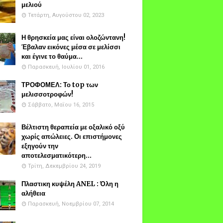
μελιού
Τετάρτη, Αυγούστου 02, 2023
Η θρησκεία μας είναι ολοζώντανη!
Έβαλαν εικόνες μέσα σε μελίσσι
και έγινε το θαύμα...
Παρασκευή, Ιουλίου 01, 2016
ΤΡΟΦΟΜΕΛ: Το top των
μελισσοτροφών!
Σάββατο, Μαΐου 16, 2015
Βέλτιστη θεραπεία με οξαλικό οξύ
χωρίς απώλειες. Οι επιστήμονες
εξηγούν την
αποτελεσματικότερη...
Τρίτη, Δεκεμβρίου 24, 2019
Πλαστικη κυψέλη ANEL : Όλη η
αλήθεια
Παρασκευή, Νοεμβρίου 07, 2014