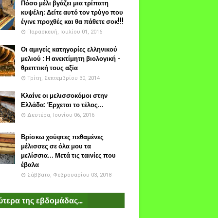
Πόσο μέλι βγάζει μια τρίπατη
κυψέλη: Δείτε αυτό τον τρύγο που
έγινε προχθές και θα πάθετε σοκ!!!
Παρασκευή, Ιουλίου 01, 2016
Οι αμιγείς κατηγορίες ελληνικού
μελιού : Η ανεκτίμητη βιολογική -
θρεπτική τους αξία
Τρίτη, Σεπτεμβρίου 30, 2014
Κλαίνε οι μελισσοκόμοι στην
Ελλάδα: Έρχεται το τέλος...
Δευτέρα, Ιουνίου 06, 2016
Βρίσκω χούφτες πεθαμένες
μέλισσες σε όλα μου τα
μελίσσια... Μετά τις ταινίες που
έβαλα
Σάββατο, Φεβρουαρίου 03, 2018
τερα της εβδομάδας...