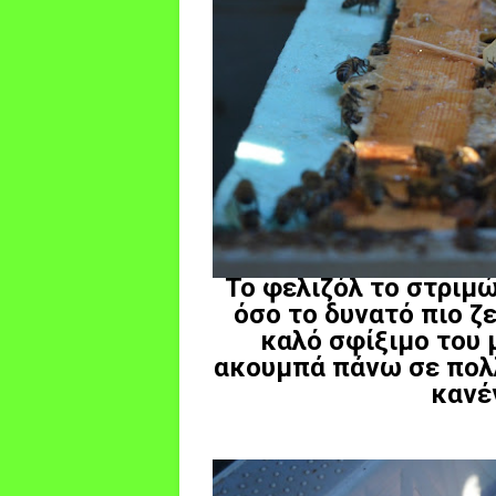
Το φελιζόλ το στριμ
όσο το δυνατό πιο ζε
καλό σφίξιμο του μ
ακουμπά πάνω σε πολλ
κανέ