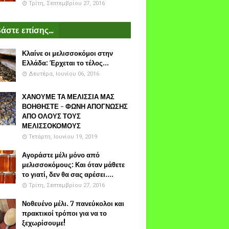
Τρίτη, Σεπτεμβρίου 27, 2016
άστε επίσης...
Κλαίνε οι μελισσοκόμοι στην
Ελλάδα: Έρχεται το τέλος...
Δευτέρα, Ιουνίου 06, 2016
ΧΑΝΟΥΜΕ ΤΑ ΜΕΛΙΣΣΙΑ ΜΑΣ
ΒΟΗΘΗΣΤΕ - ΦΩΝΗ ΑΠΟΓΝΩΣΗΣ
ΑΠΟ ΟΛΟΥΣ ΤΟΥΣ
ΜΕΛΙΣΣΟΚΟΜΟΥΣ
Τετάρτη, Ιουνίου 19, 2019
Αγοράστε μέλι μόνο από
μελισσοκόμους: Και όταν μάθετε
το γιατί, δεν θα σας αρέσει....
Τρίτη, Σεπτεμβρίου 27, 2016
Νοθευένο μέλι. 7 πανεύκολοι και
πρακτικοί τρόποι για να το
ξεχωρίσουμε!