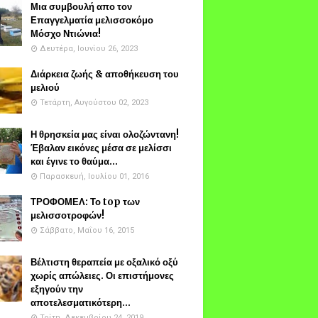
Μια συμβουλή απο τον
Επαγγελματία μελισσοκόμο
Μόσχο Ντιώνια!
Δευτέρα, Ιουνίου 26, 2023
Διάρκεια ζωής & αποθήκευση του
μελιού
Τετάρτη, Αυγούστου 02, 2023
Η θρησκεία μας είναι ολοζώντανη!
Έβαλαν εικόνες μέσα σε μελίσσι
και έγινε το θαύμα...
Παρασκευή, Ιουλίου 01, 2016
ΤΡΟΦΟΜΕΛ: Το top των
μελισσοτροφών!
Σάββατο, Μαΐου 16, 2015
Βέλτιστη θεραπεία με οξαλικό οξύ
χωρίς απώλειες. Οι επιστήμονες
εξηγούν την
αποτελεσματικότερη...
Τρίτη, Δεκεμβρίου 24, 2019