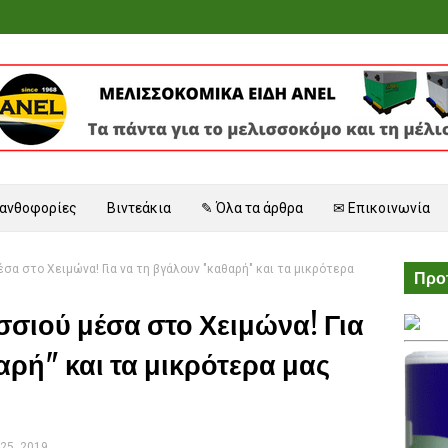
 ανθοφορίες
Βιντεάκια
✎ Όλα τα άρθρα
✉ Επικοινωνία
σα στο Χειμώνα! Για να τη βγάλουν "καθαρή" και τα μικρότερα
Προτ
σσιού μέσα στο Χειμώνα! Για
αρή" και τα μικρότερα μας
25, 2019