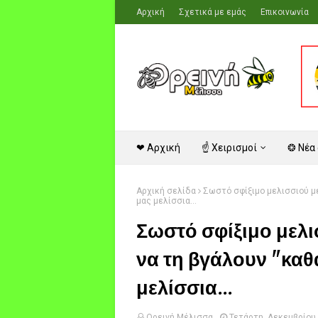
Αρχική
Σχετικά με εμάς
Επικοινωνία
❤ Αρχική
☝ Χειρισμοί
❂ Νέα
Αρχική σελίδα
Σωστό σφίξιμο μελισσιού μέ
μας μελίσσια...
Σωστό σφίξιμο μελι
να τη βγάλουν "καθ
μελίσσια...
Ορεινή Μέλισσα
Τετάρτη, Δεκεμβρίου 