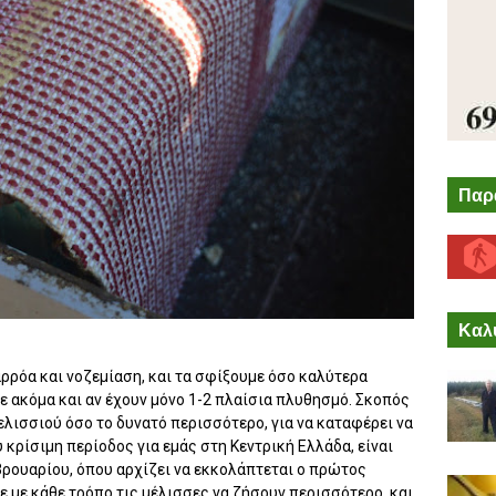
Παρ
Καλύ
αρρόα και νοζεμίαση, και τα σφίξουμε όσο καλύτερα
 ακόμα και αν έχουν μόνο 1-2 πλαίσια πλυθησμό. Σκοπός
μελισσιού όσο το δυνατό περισσότερο, για να καταφέρει να
 κρίσιμη περίοδος για εμάς στη Κεντρική Ελλάδα, είναι
βρουαρίου, όπου αρχίζει να εκκολάπτεται ο πρώτος
ε με κάθε τρόπο τις μέλισσες να ζήσουν περισσότερο, και