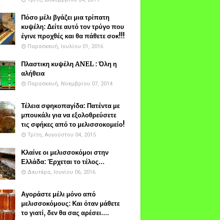
Πόσο μέλι βγάζει μια τρίπατη
κυψέλη: Δείτε αυτό τον τρύγο που
έγινε προχθές και θα πάθετε σοκ!!!
Παρασκευή, Ιουλίου 01, 2016
Πλαστικη κυψέλη ANEL : Όλη η
αλήθεια
Παρασκευή, Νοεμβρίου 07, 2014
Τέλεια σφηκοπαγίδα: Πατέντα με
μπουκάλι για να εξολοθρεύσετε
τις σφήκες από το μελισσοκομείο!
Τρίτη, Αυγούστου 04, 2015
Κλαίνε οι μελισσοκόμοι στην
Ελλάδα: Έρχεται το τέλος...
Δευτέρα, Ιουνίου 06, 2016
Αγοράστε μέλι μόνο από
μελισσοκόμους: Και όταν μάθετε
το γιατί, δεν θα σας αρέσει....