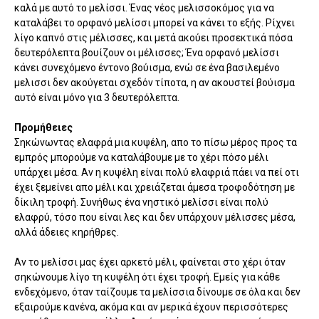
καλά με αυτό το μελίσσι. Ένας νέος μελισσοκόμος για να
καταλάβει το ορφανό μελίσσι μπορεί να κάνει το εξής. Ρίχνει
λίγο καπνό στις μέλισσες, και μετά ακούει προσεκτικά πόσα
δευτερόλεπτα βουίζουν οι μέλισσες; Ένα ορφανό μελίσσι
κάνει συνεχόμενο έντονο βούισμα, ενώ σε ένα βασιλεμένο
μελισσι δεν ακούγεται σχεδόν τίποτα, η αν ακουστεί βούισμα
αυτό είναι μόνο για 3 δευτερόλεπτα.
Προμήθειες
Σηκώνωντας ελαφρά μια κυψέλη, απο το πίσω μέρος προς τα
εμπρός μπορούμε να καταλάβουμε με το χέρι πόσο μέλι
υπάρχει μέσα. Αν η κυψέλη είναι πολύ ελαφριά πάει να πεί οτι
έχει ξεμείνει απο μέλι και χρειάζεται άμεσα τροφοδότηση με
δίκιλη τροφή. Συνήθως ένα νηστικό μελίσσι είναι πολύ
ελαφρύ, τόσο που είναι λες και δεν υπάρχουν μέλισσες μέσα,
αλλά άδειες κηρήθρες.
Αν το μελίσσι μας έχει αρκετό μέλι, φαίνεται στο χέρι όταν
σηκώνουμε λίγο τη κυψέλη ότι έχει τροφή. Εμείς για κάθε
ενδεχόμενο, όταν ταίζουμε τα μελίσσια δίνουμε σε όλα και δεν
εξαιρούμε κανένα, ακόμα και αν μερικά έχουν περισσότερες