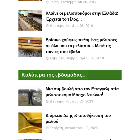
Τρίτη, Σεπτεμβρίου 30, 2014
Κλαίνε οι μελισσοκόμοι στην Ελλάδα:
Έρχεται το τέλος...
Δευτέρα, Ιουνίου 06, 2016
Βρίσκω χούφτες πεθαμένες μέλισσες
σε όλα μου τα μελίσσια... Μετά τις
ταινίες που έβαλα
Σάββατο, Φεβρουαρίου 03, 2018
Καλύτερα της εβδομάδας...
Μια συμβουλή απο τον Επαγγελματία
μελισσοκόμο Μόσχο Ντιώνια!
Δευτέρα, Ιουνίου 26, 2023
Διάρκεια ζωής & αποθήκευση του
μελιού
Τετάρτη, Αυγούστου 02, 2023