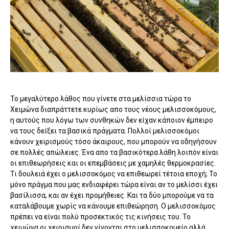
Το μεγαλύτερο λάθος που γίνετε στα μελίσσια τώρα το
Χειμώνα διαπράττετε κυρίως απο τους νέους μελισσοκόμους,
η αυτούς που λόγω των συνθηκών δεν είχαν κάποιον έμπειρο
να τους δείξει τα βασικά πράγματα. Πολλοί μελισσοκόμοι
κάνουν χειρισμούς τόσο άκαιρους, που μπορούν να οδηγήσουν
σε πολλές απώλειες. Ένα απο τα βασικότερα λάθη λοιπόν είναι
οι επιθεωρήσεις και οι επεμβάσεις με χαμηλές θερμοκρασίες.
Τι δουλειά έχει ο μελισσοκόμος να επιθεωρεί τέτοια εποχή; Το
μόνο πράγμα που μας ενδιαφέρει τώρα είναι αν το μελίσσι έχει
βασίλισσα, και αν έχει προμήθειες. Και τα δύο μπορούμε να τα
καταλάβουμε χωρίς να κάνουμε επιθεώρηση. Ο μελισσοκόμος
πρέπει να είναι πολύ προσεκτικός τις κινήσεις του. Το
χειμώνα οι χειρισμοί δεν γίνονται στο μελισσοκομείο αλλά