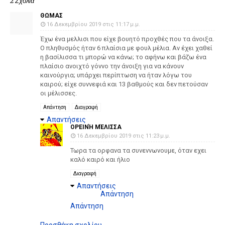
2 Σχόλια
ΘΩΜΑΣ
16 Δεκεμβρίου 2019 στις 11:17 μ.μ.
Έχω ένα μελλισι που είχε βουητό προχθές που τα άνοιξα.
Ο πληθυσμός ήταν 6 πλαίσια με φουλ μέλια. Αν έχει χαθεί
η βασίλισσα τι μπορώ να κάνω; το αφήνω και βάζω ένα
πλαίσιο ανοιχτό γόννο την άνοιξη για να κάνουν
καινούργια; υπάρχει περίπτωση να ήταν λόγω του
καιρού; είχε συννεφιά και 13 βαθμούς και δεν πετούσαν
οι μέλισσες.
Απάντηση
Διαγραφή
Απαντήσεις
ΟΡΕΙΝΉ ΜΈΛΙΣΣΑ
16 Δεκεμβρίου 2019 στις 11:23 μ.μ.
Τωρα τα ορφανα τα συνεννωνουμε, όταν εχει
καλό καιρό και ήλιο
Διαγραφή
Απαντήσεις
Απάντηση
Απάντηση