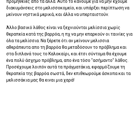
προμήθειες απο τα άλλα. Αυτό το κάνουμε για να μην έχουμε
διακυμάνσεις στο μελισσοκομείο, και υπάρξει περίπτωση να
μείνουν νηστικά μερικά, και άλλα να υπερταιστούν.
Άλλο βασικό λάθος είναι να ξεχνιούνται μελίσσια χωρίς
θεραπεία κατά της βαρρόα, η πχ να μην επαρκούν οι ταινίες για
όλα τα μελίσσια. Να ξέρετε ότι αν μείνουν μελισσια
αθεράπευτα απο τη βαρρόα θα μεταδόσουν το πρόβλημα και
στα διπλανά τους το Καλοκαίρι, και έτσι σύντομα θα έχουμε
ένα πολύ άσχημο πρόβλημα, απο ένα τόσο "ασήμαντο" λάθος.
Προσέχουμε λοιπόν αυτά τα πράγματάκια, εφαρμόζουμε τη
θεραπεία της βαρρόα σωστά, δεν επιθεωρούμε άσκοπα και τα
μελισσάκια μας θα ειναι μια χαρά!