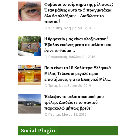
Φοβάσαι το τσίμπημα της μέλισσας;
Όταν μάθεις αυτά τα 5 πραγματάκια
όλα θα αλλάξουν... Διαδώστε το
παντού!
Κυριακή, Νοεμβρίου 12, 2017
Η θρησκεία μας είναι ολοζώντανη!
Έβαλαν εικόνες μέσα σε μελίσσι και
έγινε το θαύμα...
Παρασκευή, Ιουλίου 01, 2016
Ποιά είναι τα 18 Καλύτερα Ελληνικά
Μέλια; Τι λένε οι μεγαλύτεροι
επιστήμονες για το Ελληνικό Μέλι....
Τρίτη, Νοεμβρίου 26, 2019
Έκλεψαν το μελισσοκομικό μου
τρέλερ. Διαδώστε το παντού
παρακαλώ μήπως βρεθεί
Πέμπτη, Μαΐου 12, 2016
Social Plugin