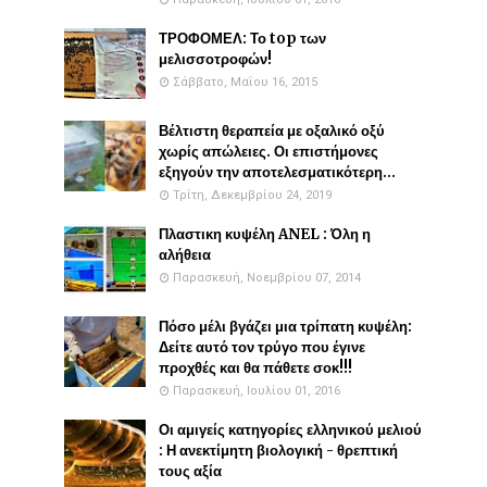
ΤΡΟΦΟΜΕΛ: Το top των
μελισσοτροφών!
Σάββατο, Μαΐου 16, 2015
Βέλτιστη θεραπεία με οξαλικό οξύ
χωρίς απώλειες. Οι επιστήμονες
εξηγούν την αποτελεσματικότερη...
Τρίτη, Δεκεμβρίου 24, 2019
Πλαστικη κυψέλη ANEL : Όλη η
αλήθεια
Παρασκευή, Νοεμβρίου 07, 2014
Πόσο μέλι βγάζει μια τρίπατη κυψέλη:
Δείτε αυτό τον τρύγο που έγινε
προχθές και θα πάθετε σοκ!!!
Παρασκευή, Ιουλίου 01, 2016
Οι αμιγείς κατηγορίες ελληνικού μελιού
: Η ανεκτίμητη βιολογική - θρεπτική
τους αξία