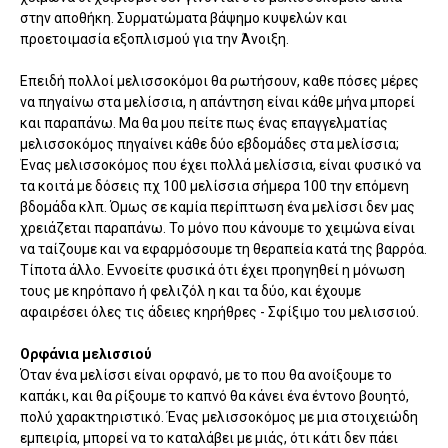
στην αποθήκη. Συρματώματα βάψημο κυψελών και
προετοιμασία εξοπλισμού για την Άνοιξη.
Επειδή πολλοί μελισσοκόμοι θα ρωτήσουν, καθε πόσες μέρες
να πηγαίνω στα μελίσσια, η απάντηση είναι κάθε μήνα μπορεί
και παραπάνω. Μα θα μου πείτε πως ένας επαγγελματίας
μελισσοκόμος πηγαίνει κάθε δύο εβδομάδες στα μελίσσια;
Ένας μελισσοκόμος που έχει πολλά μελίσσια, είναι φυσικό να
τα κοιτά με δόσεις πχ 100 μελίσσια σήμερα 100 την επόμενη
βδομάδα κλπ. Όμως σε καμία περίπτωση ένα μελίσσι δεν μας
χρειάζεται παραπάνω. Το μόνο που κάνουμε το χειμώνα είναι
να ταίζουμε και να εφαρμόσουμε τη θεραπεία κατά της βαρρόα.
Τίποτα άλλο. Εννοείτε φυσικά ότι έχει προηγηθεί η μόνωση
τους με κηρόπανο ή φελιζόλ η και τα δύο, και έχουμε
αφαιρέσει όλες τις άδειες κηρήθρες - Σφίξιμο του μελισσιού.
Ορφάνια μελισσιού
Όταν ένα μελίσσι είναι ορφανό, με το που θα ανοίξουμε το
καπάκι, και θα ρίξουμε το καπνό θα κάνει ένα έντονο βουητό,
πολύ χαρακτηριστικό. Ένας μελισσοκόμος με μια στοιχειώδη
εμπειρία, μπορεί να το καταλάβει με μιάς, ότι κάτι δεν πάει