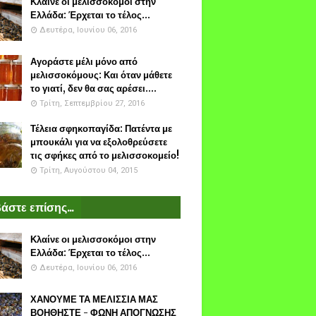
Κλαίνε οι μελισσοκόμοι στην
Ελλάδα: Έρχεται το τέλος...
Δευτέρα, Ιουνίου 06, 2016
Αγοράστε μέλι μόνο από
μελισσοκόμους: Και όταν μάθετε
το γιατί, δεν θα σας αρέσει....
Τρίτη, Σεπτεμβρίου 27, 2016
Τέλεια σφηκοπαγίδα: Πατέντα με
μπουκάλι για να εξολοθρεύσετε
τις σφήκες από το μελισσοκομείο!
Τρίτη, Αυγούστου 04, 2015
άστε επίσης...
Κλαίνε οι μελισσοκόμοι στην
Ελλάδα: Έρχεται το τέλος...
Δευτέρα, Ιουνίου 06, 2016
ΧΑΝΟΥΜΕ ΤΑ ΜΕΛΙΣΣΙΑ ΜΑΣ
ΒΟΗΘΗΣΤΕ - ΦΩΝΗ ΑΠΟΓΝΩΣΗΣ