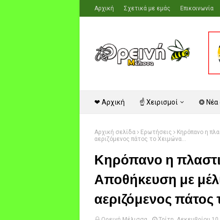
Αρχική
Σχετικά με εμάς
Επικοινωνία
❤ Αρχική
☝ Χειρισμοί
❂ Νέα
Αρχική σελίδα
Ερωτήσεις
Κηρόπανο η πλα
αεριζόμενος πάτος το Χειμώνα...
Κηρόπανο η πλαστι
Αποθήκευση με μέλι
αεριζόμενος πάτος τ
Ορεινή Μέλισσα
Τρίτη, Δεκεμβρίου 10