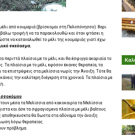
 μέλι από κουμαριά (βρίσκομαι στη Πελοπόνησσο). 8αρι
υς βάλω τροφή ή να τα παρακολουθώ και όταν φτάσει η
ώστε να καταναλωθεί το μέλι της κουμαριάς γιατί έχω
ημικό σκεύασμα.
 περιττά πλαίσια με το μέλι, και θα έσφιγγα ακαριαία το
Καλύ
. Τα πλαίσια με το μέλι, εφόσον έκανες θεραπεία, τα
ι τα επιστρέφεις στα μελίσσια νωρίς την Άνοιξη. Τότε θα
 κάνεις την καλύτερη διέγερση στα χρονικά. Τα πλαίσια με
...
λισσοκόμου
στουν μέσα τα Μελίσσια από κακοκαιρία τα Μελίσσια
ιστα και άσε τα σφραγισμενα πλαίσια με μέλι βαλτους
ις αποθηκευσετα θα δωστα στα αδύναμα την άνοιξη
λωση λόγω θεραπείας.
ουν πρόβλημα.