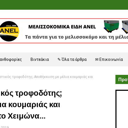
 ανθοφορίες
Βιντεάκια
✎ Όλα τα άρθρα
✉ Επικοινωνία
στικός τροφοδότης; Αποθήκευση με μέλια κουμαριάς και
Προτ
κός τροφοδότης;
α κουμαριάς και
ο Χειμώνα...
, 2019