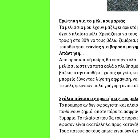
Ερώτηση για το μέλι κουμαριάς.
Τα μελίσσια μου έχουν μαζέψει αρκετό
έχει 5 πλαίσια μέλι. Χρειάζεται να το
τροφή στο 30% να τους βάλω ζυμάρια, 
τοποθετήσει
ταινίες για βαρρόα με χ
Απάντηση...
Απο προσωπική πείρα, θα έπαιρνα όλα τα
μελίσσι ωστε να πατά καλά ο πλυθησμός
βάζεις στην αποθήκη, χωρίς ψυγείο, κα
μπορείς ξύνοντας λίγο τη σφράγιση, να
το μέλι, φέρνουν πολύ γρήγορη ανάπτυξη
Σχόλιο πάνω στις ερωτήσεις του με
Το κουμαρο αν δεν σφραγιστη και κλει
παθαίνουν ζημιά. οπότε πάρε τα ασφραγ
ζυμαρια. Τα πλαίσια που θα τους πάρε
εφόσον είναι ακατάλληλα προς κατανά
Τους πατους αστους απως ειναι δεν έχ