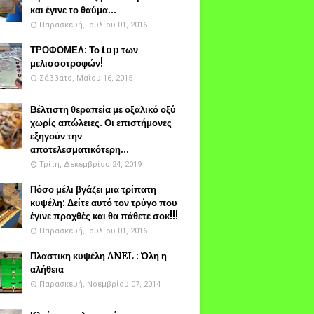
και έγινε το θαύμα...
Παρασκευή, Ιουλίου 01, 2016
ΤΡΟΦΟΜΕΛ: Το top των
μελισσοτροφών!
Σάββατο, Μαΐου 16, 2015
Βέλτιστη θεραπεία με οξαλικό οξύ
χωρίς απώλειες. Οι επιστήμονες
εξηγούν την
αποτελεσματικότερη...
Τρίτη, Δεκεμβρίου 24, 2019
Πόσο μέλι βγάζει μια τρίπατη
κυψέλη: Δείτε αυτό τον τρύγο που
έγινε προχθές και θα πάθετε σοκ!!!
Παρασκευή, Ιουλίου 01, 2016
Πλαστικη κυψέλη ANEL : Όλη η
αλήθεια
Παρασκευή, Νοεμβρίου 07, 2014