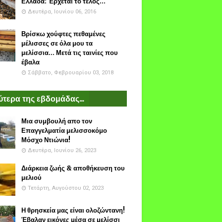
Ελλάδα: Έρχεται το τέλος...
Δευτέρα, Ιουνίου 06, 2016
Βρίσκω χούφτες πεθαμένες
μέλισσες σε όλα μου τα
μελίσσια... Μετά τις ταινίες που
έβαλα
Σάββατο, Φεβρουαρίου 03, 2018
τερα της εβδομάδας...
Μια συμβουλή απο τον
Επαγγελματία μελισσοκόμο
Μόσχο Ντιώνια!
Δευτέρα, Ιουνίου 26, 2023
Διάρκεια ζωής & αποθήκευση του
μελιού
Τετάρτη, Αυγούστου 02, 2023
Η θρησκεία μας είναι ολοζώντανη!
Έβαλαν εικόνες μέσα σε μελίσσι