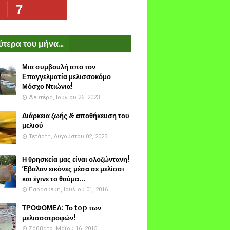
7
τερα του μήνα...
Μια συμβουλή απο τον
Επαγγελματία μελισσοκόμο
Μόσχο Ντιώνια!
Δευτέρα, Ιουνίου 26, 2023
Διάρκεια ζωής & αποθήκευση του
μελιού
Τετάρτη, Αυγούστου 02, 2023
Η θρησκεία μας είναι ολοζώντανη!
Έβαλαν εικόνες μέσα σε μελίσσι
και έγινε το θαύμα...
Παρασκευή, Ιουλίου 01, 2016
ΤΡΟΦΟΜΕΛ: Το top των
μελισσοτροφών!
Σάββατο, Μαΐου 16, 2015