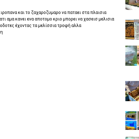
κιροπανα και το ζαχαροζυμαρο να παταει στα πλαισια
ατι αμα κανει ενα αποτομο κριο μπορει να χασεισ μελισια
φοδοτες έχοντας τα μελίσσια τροφή αλλα
τη