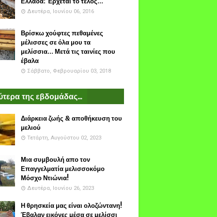
Ελλάδα: Έρχεται το τέλος...
Δευτέρα, Ιουνίου 06, 2016
Βρίσκω χούφτες πεθαμένες
μέλισσες σε όλα μου τα
μελίσσια... Μετά τις ταινίες που
έβαλα
Σάββατο, Φεβρουαρίου 03, 2018
τερα της εβδομάδας...
Διάρκεια ζωής & αποθήκευση του
μελιού
Τετάρτη, Αυγούστου 02, 2023
Μια συμβουλή απο τον
Επαγγελματία μελισσοκόμο
Μόσχο Ντιώνια!
Δευτέρα, Ιουνίου 26, 2023
Η θρησκεία μας είναι ολοζώντανη!
Έβαλαν εικόνες μέσα σε μελίσσι