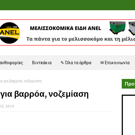
 ανθοφορίες
Βιντεάκια
✎ Όλα τα άρθρα
✉ Επικοινωνία
α για βαρρόα, νοζεμίαση
Προτ
για βαρρόα, νοζεμίαση
15, 2019