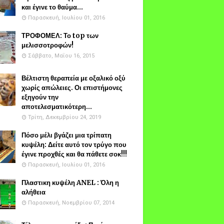
και έγινε το θαύμα...
Παρασκευή, Ιουλίου 01, 2016
ΤΡΟΦΟΜΕΛ: Το top των
μελισσοτροφών!
Σάββατο, Μαΐου 16, 2015
Βέλτιστη θεραπεία με οξαλικό οξύ
χωρίς απώλειες. Οι επιστήμονες
εξηγούν την
αποτελεσματικότερη...
Τρίτη, Δεκεμβρίου 24, 2019
Πόσο μέλι βγάζει μια τρίπατη
κυψέλη: Δείτε αυτό τον τρύγο που
έγινε προχθές και θα πάθετε σοκ!!!
Παρασκευή, Ιουλίου 01, 2016
Πλαστικη κυψέλη ANEL : Όλη η
αλήθεια
Παρασκευή, Νοεμβρίου 07, 2014