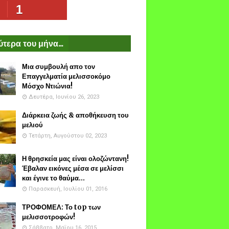
1
τερα του μήνα...
Μια συμβουλή απο τον
Επαγγελματία μελισσοκόμο
Μόσχο Ντιώνια!
Δευτέρα, Ιουνίου 26, 2023
Διάρκεια ζωής & αποθήκευση του
μελιού
Τετάρτη, Αυγούστου 02, 2023
Η θρησκεία μας είναι ολοζώντανη!
Έβαλαν εικόνες μέσα σε μελίσσι
και έγινε το θαύμα...
Παρασκευή, Ιουλίου 01, 2016
ΤΡΟΦΟΜΕΛ: Το top των
μελισσοτροφών!
Σάββατο, Μαΐου 16, 2015