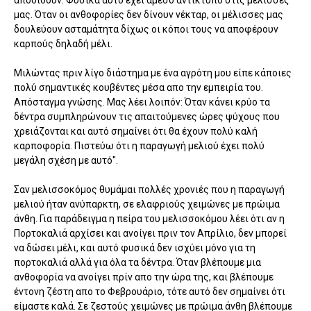
μας. Όταν οι ανθοφορίες δεν δίνουν νέκταρ, οι μέλισσες μας
δουλεύουν ασταμάτητα δίχως οι κόποι τους να αποφέρουν
καρπούς δηλαδή μέλι.
Μιλώντας πριν λίγο διάστημα με ένα αγρότη μου είπε κάποιες
πολύ σημαντικές κουβέντες μέσα απο την εμπειρία του.
Απόσταγμα γνώσης. Μας λέει λοιπόν: Όταν κάνει κρύο τα
δέντρα συμπληρώνουν τις απαιτούμενες ώρες ψύχους που
χρειάζονται και αυτό σημαίνει ότι θα έχουν πολύ καλή
καρποφορία. Πιστεύω ότι η παραγωγή μελιού έχει πολύ
μεγάλη σχέση με αυτό".
Σαν μελισσοκόμος θυμάμαι πολλές χρονιές που η παραγωγή
μελιού ήταν ανύπαρκτη, σε ελαφριούς χειμώνες με πρώιμα
άνθη. Για παράδειγμα η πείρα του μελισσοκόμου λέει ότι αν η
Πορτοκαλιά αρχίσει και ανοίγει πριν τον Απρίλιο, δεν μπορεί
να δώσει μέλι, και αυτό φυσικά δεν ισχύει μόνο για τη
πορτοκαλιά αλλά για όλα τα δέντρα. Όταν βλέπουμε μια
ανθοφορία να ανοίγει πρίν απο την ώρα της, και βλέπουμε
έντονη ζέστη απο το Φεβρουάριο, τότε αυτό δεν σημαίνει ότι
είμαστε καλά. Σε ζεστούς χειμώνες με πρώιμα άνθη βλέπουμε