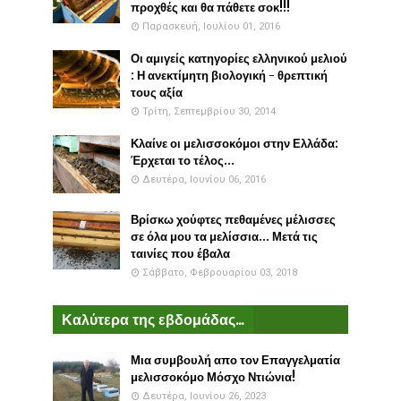
προχθές και θα πάθετε σοκ!!!
Παρασκευή, Ιουλίου 01, 2016
Οι αμιγείς κατηγορίες ελληνικού μελιού
: Η ανεκτίμητη βιολογική - θρεπτική
τους αξία
Τρίτη, Σεπτεμβρίου 30, 2014
Κλαίνε οι μελισσοκόμοι στην Ελλάδα:
Έρχεται το τέλος...
Δευτέρα, Ιουνίου 06, 2016
Βρίσκω χούφτες πεθαμένες μέλισσες
σε όλα μου τα μελίσσια... Μετά τις
ταινίες που έβαλα
Σάββατο, Φεβρουαρίου 03, 2018
Καλύτερα της εβδομάδας...
Μια συμβουλή απο τον Επαγγελματία
μελισσοκόμο Μόσχο Ντιώνια!
Δευτέρα, Ιουνίου 26, 2023