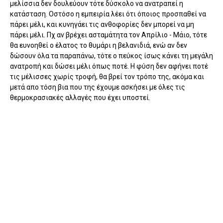
μελίσσια δεν δουλεύουν τότε δύσκολο να ανατραπεί η
κατάσταση. Οστόσο η εμπειρία λέει ότι όποιος προσπαθεί να
πάρει μέλι, και κυνηγάει τις ανθοφορίες δεν μπορεί να μη
πάρει μέλι. Πχ αν βρέχει ασταμάτητα τον Απρίλιο - Μάιο, τότε
θα ευνοηθεί ο έλατος το θυμάρι η βελανιδιά, ενώ αν δεν
δώσουν όλα τα παραπάνω, τότε ο πεύκος ίσως κάνει τη μεγάλη
ανατροπή και δώσει μέλι όπως ποτέ. Η φύση δεν αφήνει ποτέ
τις μέλισσες χωρίς τροφή, θα βρεί τον τρόπο της, ακόμα και
μετά απο τόση βια που της έχουμε ασκήσει με όλες τις
θερμοκρασιακές αλλαγές που έχει υποστεί.