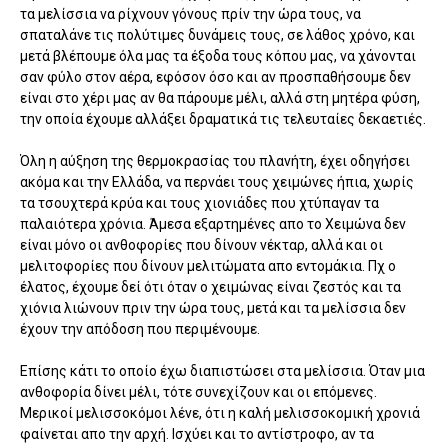
τα μελίσσια να ρίχνουν γόνους πρίν την ώρα τους, να
σπαταλάνε τις πολύτιμες δυνάμεις τους, σε λάθος χρόνο, και
μετά βλέπουμε όλα μας τα έξοδα τους κόπου μας, να χάνονται
σαν φύλο στον αέρα, εφόσον όσο και αν προσπαθήσουμε δεν
είναι στο χέρι μας αν θα πάρουμε μέλι, αλλά στη μητέρα φύση,
την οποία έχουμε αλλάξει δραματικά τις τελευταίες δεκαετιές.
Όλη η αύξηση της θερμοκρασίας του πλανήτη, έχει οδηγήσει
ακόμα και την Ελλάδα, να περνάει τους χειμώνες ήπια, χωρίς
τα τσουχτερά κρύα και τους χιονιάδες που χτύπαγαν τα
παλαιότερα χρόνια. Άμεσα εξαρτημένες απο το Χειμώνα δεν
είναι μόνο οι ανθοφορίες που δίνουν νέκταρ, αλλά και οι
μελιτοφορίες που δίνουν μελιτώματα απο εντομάκια. Πχ ο
έλατος, έχουμε δεί ότι όταν ο χειμώνας είναι ζεστός και τα
χιόνια λιώνουν πριν την ώρα τους, μετά και τα μελίσσια δεν
έχουν την απόδοση που περιμένουμε.
Επίσης κάτι το οποίο έχω διαπιστώσει στα μελίσσια. Όταν μια
ανθοφορία δίνει μέλι, τότε συνεχίζουν και οι επόμενες.
Μερικοί μελισσοκόμοι λένε, ότι η καλή μελισσοκομική χρονιά
φαίνεται απο την αρχή. Ισχύει και το αντίστροφο, αν τα