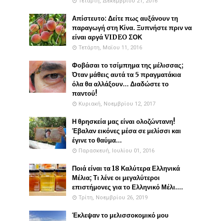
Τετάρτη, Δεκεμβρίου 21, 2016
Απίστευτο: Δείτε πως αυξάνουν τη
παραγωγή στη Κίνα. Ξυπνήστε πριν να
είναι αργά VIDEO ΣΟΚ
Τετάρτη, Μαΐου 11, 2016
Φοβάσαι το τσίμπημα της μέλισσας;
Όταν μάθεις αυτά τα 5 πραγματάκια
όλα θα αλλάξουν... Διαδώστε το
παντού!
Κυριακή, Νοεμβρίου 12, 2017
Η θρησκεία μας είναι ολοζώντανη!
Έβαλαν εικόνες μέσα σε μελίσσι και
έγινε το θαύμα...
Παρασκευή, Ιουλίου 01, 2016
Ποιά είναι τα 18 Καλύτερα Ελληνικά
Μέλια; Τι λένε οι μεγαλύτεροι
επιστήμονες για το Ελληνικό Μέλι....
Τρίτη, Νοεμβρίου 26, 2019
Έκλεψαν το μελισσοκομικό μου