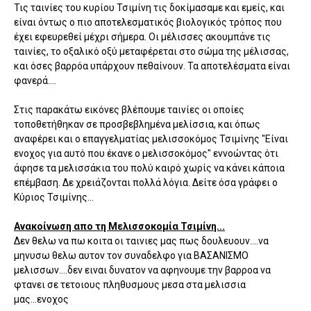
Τις ταινίες του κυρίου Τσιμίνη τις δοκίμασαμε και εμείς, και
είναι όντως ο πιο αποτελεσματικός βιολογικός τρόπος που
έχει εφευρεθεί μέχρι σήμερα. Οι μέλισσες ακουμπάνε τις
ταινίες, το οξαλικό οξύ μεταφέρεται στο σώμα της μέλισσας,
και όσες βαρρόα υπάρχουν πεθαίνουν. Τα αποτελέσματα είναι
φανερά....
Στις παρακάτω εικόνες βλέπουμε ταινίες οι οποίες
τοποθετήθηκαν σε προσβεβλημένα μελίσσια, και όπως
αναφέρει και ο επαγγελματίας μελισσοκόμος Τσιμίνης "Είναι
ενοχος για αυτό που έκανε ο μελισσοκόμος" εννοώντας ότι
άφησε τα μελισσάκια του πολύ καιρό χωρίς να κάνει κάποια
επέμβαση. Δε χρειάζονται πολλά λόγια. Δείτε όσα γράφει ο
Κύριος Τσιμίνης...
Ανακοίνωση απο τη Μελισσοκομία Τσιμίνη...
Δεν θελω να πω κοιτα οι ταινιες μας πως δουλευουν....να
μηνυσω θελω αυτον τον συναδελφο για ΒΑΣΑΝΙΣΜΟ
μελισσων....δεν ειναι δυνατον να αφηνουμε την βαρροα να
φτανει σε τετοιους πληθυσμους μεσα στα μελισσια
μας...ενοχος