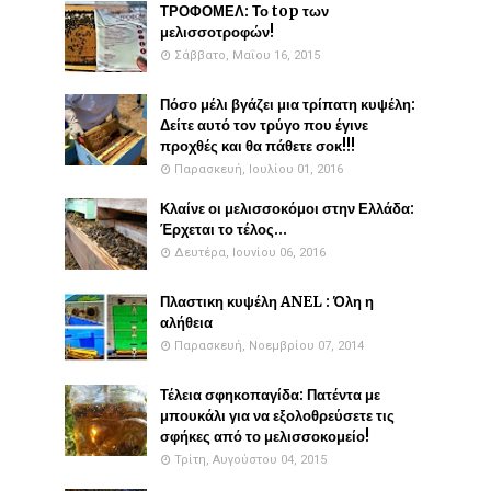
ΤΡΟΦΟΜΕΛ: Το top των
μελισσοτροφών!
Σάββατο, Μαΐου 16, 2015
Πόσο μέλι βγάζει μια τρίπατη κυψέλη:
Δείτε αυτό τον τρύγο που έγινε
προχθές και θα πάθετε σοκ!!!
Παρασκευή, Ιουλίου 01, 2016
Κλαίνε οι μελισσοκόμοι στην Ελλάδα:
Έρχεται το τέλος...
Δευτέρα, Ιουνίου 06, 2016
Πλαστικη κυψέλη ANEL : Όλη η
αλήθεια
Παρασκευή, Νοεμβρίου 07, 2014
Τέλεια σφηκοπαγίδα: Πατέντα με
μπουκάλι για να εξολοθρεύσετε τις
σφήκες από το μελισσοκομείο!
Τρίτη, Αυγούστου 04, 2015