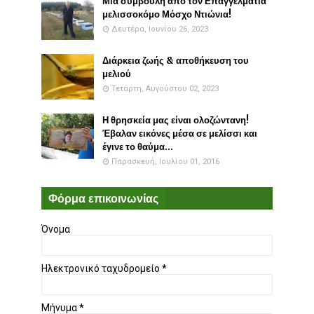
Μια συμβουλή απο τον Επαγγελματία
μελισσοκόμο Μόσχο Ντιώνια!
Δευτέρα, Ιουνίου 26, 2023
Διάρκεια ζωής & αποθήκευση του
μελιού
Τετάρτη, Αυγούστου 02, 2023
Η θρησκεία μας είναι ολοζώντανη!
Έβαλαν εικόνες μέσα σε μελίσσι και
έγινε το θαύμα...
Παρασκευή, Ιουλίου 01, 2016
Φόρμα επικοινωνίας
Όνομα
Ηλεκτρονικό ταχυδρομείο
*
Μήνυμα
*