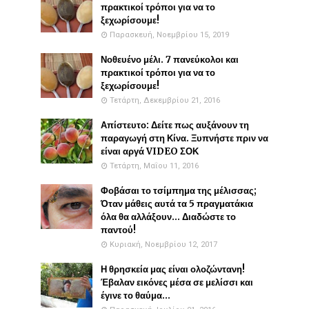
πρακτικοί τρόποι για να το
ξεχωρίσουμε!
Παρασκευή, Νοεμβρίου 15, 2019
Νοθευένο μέλι. 7 πανεύκολοι και
πρακτικοί τρόποι για να το
ξεχωρίσουμε!
Τετάρτη, Δεκεμβρίου 21, 2016
Απίστευτο: Δείτε πως αυξάνουν τη
παραγωγή στη Κίνα. Ξυπνήστε πριν να
είναι αργά VIDEO ΣΟΚ
Τετάρτη, Μαΐου 11, 2016
Φοβάσαι το τσίμπημα της μέλισσας;
Όταν μάθεις αυτά τα 5 πραγματάκια
όλα θα αλλάξουν... Διαδώστε το
παντού!
Κυριακή, Νοεμβρίου 12, 2017
Η θρησκεία μας είναι ολοζώντανη!
Έβαλαν εικόνες μέσα σε μελίσσι και
έγινε το θαύμα...