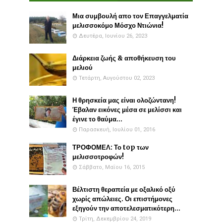
Μια συμβουλή απο τον Επαγγελματία
μελισσοκόμο Μόσχο Ντιώνια!
Δευτέρα, Ιουνίου 26, 2023
Διάρκεια ζωής & αποθήκευση του
μελιού
Τετάρτη, Αυγούστου 02, 2023
Η θρησκεία μας είναι ολοζώντανη!
Έβαλαν εικόνες μέσα σε μελίσσι και
έγινε το θαύμα...
Παρασκευή, Ιουλίου 01, 2016
ΤΡΟΦΟΜΕΛ: Το top των
μελισσοτροφών!
Σάββατο, Μαΐου 16, 2015
Βέλτιστη θεραπεία με οξαλικό οξύ
χωρίς απώλειες. Οι επιστήμονες
εξηγούν την αποτελεσματικότερη...
Τρίτη, Δεκεμβρίου 24, 2019