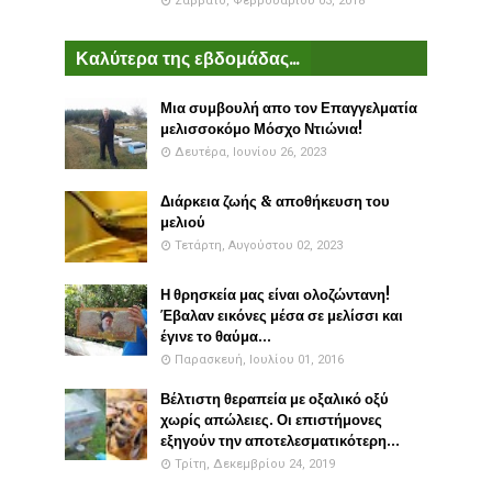
Σάββατο, Φεβρουαρίου 03, 2018
Καλύτερα της εβδομάδας...
Μια συμβουλή απο τον Επαγγελματία
μελισσοκόμο Μόσχο Ντιώνια!
Δευτέρα, Ιουνίου 26, 2023
Διάρκεια ζωής & αποθήκευση του
μελιού
Τετάρτη, Αυγούστου 02, 2023
Η θρησκεία μας είναι ολοζώντανη!
Έβαλαν εικόνες μέσα σε μελίσσι και
έγινε το θαύμα...
Παρασκευή, Ιουλίου 01, 2016
Βέλτιστη θεραπεία με οξαλικό οξύ
χωρίς απώλειες. Οι επιστήμονες
εξηγούν την αποτελεσματικότερη...
Τρίτη, Δεκεμβρίου 24, 2019