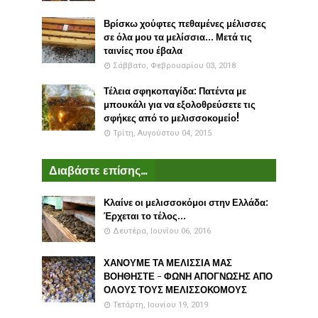
Βρίσκω χούφτες πεθαμένες μέλισσες
σε όλα μου τα μελίσσια... Μετά τις
ταινίες που έβαλα
Σάββατο, Φεβρουαρίου 03, 2018
Τέλεια σφηκοπαγίδα: Πατέντα με
μπουκάλι για να εξολοθρεύσετε τις
σφήκες από το μελισσοκομείο!
Τρίτη, Αυγούστου 04, 2015
Διαβάστε επίσης...
Κλαίνε οι μελισσοκόμοι στην Ελλάδα:
Έρχεται το τέλος...
Δευτέρα, Ιουνίου 06, 2016
ΧΑΝΟΥΜΕ ΤΑ ΜΕΛΙΣΣΙΑ ΜΑΣ
ΒΟΗΘΗΣΤΕ - ΦΩΝΗ ΑΠΟΓΝΩΣΗΣ ΑΠΟ
ΟΛΟΥΣ ΤΟΥΣ ΜΕΛΙΣΣΟΚΟΜΟΥΣ
Τετάρτη, Ιουνίου 19, 2019