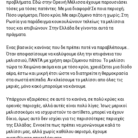
προβλήματα. Εδώ στην Ορεινή Μέλισσα έχουμε παρουσιάσει
τόσες μα τόσες πατέντες. Με μια διαφορά! Σε ποια περιοχή;
Πόσο υψόμετρο; Πόσο κρύο; Με αεριζόμενο πάτο η χωρίς; Στη
Ρωσία για παράδειγμα κουκουλώνουν τελείως τα μελίσσια
τους και επιβιώνουν. Στην Ελλάδα δε γίνονται αυτά τα
πράγματα.
Ένας βασικός κανόνας που δε πρέπει ποτέ να παραβλέπουμε...
Όταν αποφασίσουμε να καλύψουμε όλη την επιφάνεια του
μελισσιού, ΠΑΝΤΑ με χρήση αεριζόμενου πάτου. Το μελίσσι
τώρα το Χειμώνα ακόμα και με τόσο κρύο, χρειάζεται μια δίοδο
αέρα, έστω και μικρή έτσι ώστε να διατηρείτε η θερμοκρασία
στα σωστά επίπεδα. Αν κλείσουμε το μελίσσι απο όλες τις
μεριές, μόνο κακό μπορούμε να κάνουμε.
Υπάρχουν εξαιρέσεις σε αυτό το κανόνα, σε πολύ κρύες και
ορεινές περιοχές, αλλά αυτές είναι πολύ λίγες. Ίσως μερικοί
μελισσοκόμοι να ισχυριστούν το αντίθετο, μπορεί να έχουν
δίκιο, όμως αυτό δεν ισχύει για τις περισσότερες περιοχές
της Ελλάδας. Εννοείτε πως πρέπει να μονώνουμε καλά το
μελίσσι μας, αλλά χωρίς καθόλου αερισμό, έχουμε