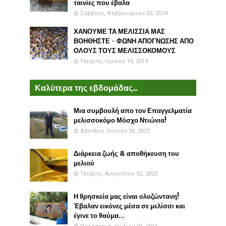
ταινίες που έβαλα
Σάββατο, Φεβρουαρίου 03, 2018
ΧΑΝΟΥΜΕ ΤΑ ΜΕΛΙΣΣΙΑ ΜΑΣ
ΒΟΗΘΗΣΤΕ - ΦΩΝΗ ΑΠΟΓΝΩΣΗΣ ΑΠΟ
ΟΛΟΥΣ ΤΟΥΣ ΜΕΛΙΣΣΟΚΟΜΟΥΣ
Τετάρτη, Ιουνίου 19, 2019
Καλύτερα της εβδομάδας...
Μια συμβουλή απο τον Επαγγελματία
μελισσοκόμο Μόσχο Ντιώνια!
Δευτέρα, Ιουνίου 26, 2023
Διάρκεια ζωής & αποθήκευση του
μελιού
Τετάρτη, Αυγούστου 02, 2023
Η θρησκεία μας είναι ολοζώντανη!
Έβαλαν εικόνες μέσα σε μελίσσι και
έγινε το θαύμα...