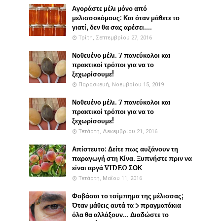
Αγοράστε μέλι μόνο από
μελισσοκόμους: Και όταν μάθετε το
γιατί, δεν θα σας αρέσει....
Τρίτη, Σεπτεμβρίου 27, 2016
Νοθευένο μέλι. 7 πανεύκολοι και
πρακτικοί τρόποι για να το
ξεχωρίσουμε!
Παρασκευή, Νοεμβρίου 15, 2019
Νοθευένο μέλι. 7 πανεύκολοι και
πρακτικοί τρόποι για να το
ξεχωρίσουμε!
Τετάρτη, Δεκεμβρίου 21, 2016
Απίστευτο: Δείτε πως αυξάνουν τη
παραγωγή στη Κίνα. Ξυπνήστε πριν να
είναι αργά VIDEO ΣΟΚ
Τετάρτη, Μαΐου 11, 2016
Φοβάσαι το τσίμπημα της μέλισσας;
Όταν μάθεις αυτά τα 5 πραγματάκια
όλα θα αλλάξουν... Διαδώστε το