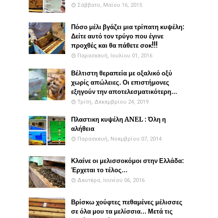
Σάββατο, Μαΐου 16, 2015
Πόσο μέλι βγάζει μια τρίπατη κυψέλη:
Δείτε αυτό τον τρύγο που έγινε
προχθές και θα πάθετε σοκ!!!
Παρασκευή, Ιουλίου 01, 2016
Βέλτιστη θεραπεία με οξαλικό οξύ
χωρίς απώλειες. Οι επιστήμονες
εξηγούν την αποτελεσματικότερη...
Τρίτη, Δεκεμβρίου 24, 2019
Πλαστικη κυψέλη ANEL : Όλη η
αλήθεια
Παρασκευή, Νοεμβρίου 07, 2014
Κλαίνε οι μελισσοκόμοι στην Ελλάδα:
Έρχεται το τέλος...
Δευτέρα, Ιουνίου 06, 2016
Βρίσκω χούφτες πεθαμένες μέλισσες
σε όλα μου τα μελίσσια... Μετά τις