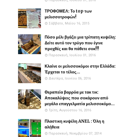
Παρασκευή, Ιουλίου 01, 2016
ΤΡΟΦΟΜΕΛ: Το top των
μελισσοτροφών!
Σάββατο, Μαΐου 16, 2015
Πόσο μέλι βγάζει μια τρίπατη κυψέλη:
Δείτε αυτό τον τρύγο που έγινε
προχθές και θα πάθετε σοκ!!!
Παρασκευή, Ιουλίου 01, 2016
Κλαίνε οι μελισσοκόμοι στην Ελλάδα:
Έρχεται το τέλος...
Δευτέρα, Ιουνίου 06, 2016
Θεραπεία βαρρόα με τακ τικ:
Αποκαλύψεις που σοκάρουν από
μεγάλο επαγγελματία μελισσοκόμο...
Τρίτη, Αυγούστου 16, 2016
Πλαστικη κυψέλη ANEL : Όλη η
αλήθεια
Παρασκευή, Νοεμβρίου 07, 2014